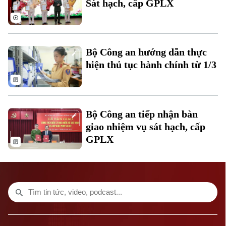
Sát hạch, cấp GPLX
Bộ Công an hướng dẫn thực
hiện thủ tục hành chính từ 1/3
Bộ Công an tiếp nhận bàn
giao nhiệm vụ sát hạch, cấp
GPLX
Bản quyền thuộc về Cơ quan Báo và Phát thanh Truyền hình Hà Nội Giấy
phép số: Số 63/GP-TTDT, cấp ngày 10/05/2023
TRANG THÔNG TIN ĐIỆN TỬ
CỦA CƠ QUAN BÁO VÀ PHÁT THANH TRUYỀN HÌNH HÀ NỘI
Số 3-5 Huỳnh Thúc Kháng-Phường Láng-Hà Nội
Giám đốc: VŨ MINH TUẤN