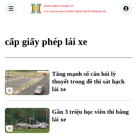
TRANG THÔNG TIN ĐIỆN TỬ
CỦA CƠ QUAN BÁO VÀ PHÁT THANH TRUYỀN HÌNH HÀ NỘI
THỜI SỰ
HÀ NỘI
THẾ GIỚI
KINH TẾ
NHÀ ĐẤT
cấp giấy phép lái xe
Tăng mạnh số câu hỏi lý
thuyết trong đề thi sát hạch
lái xe
Gần 3 triệu học viên thi bằng
lái xe