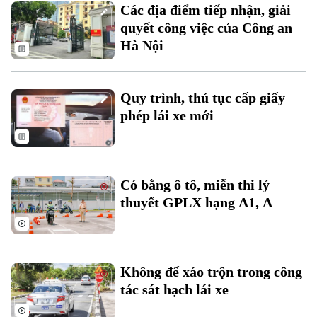
Các địa điểm tiếp nhận, giải
quyết công việc của Công an
Hà Nội
Quy trình, thủ tục cấp giấy
phép lái xe mới
Có bằng ô tô, miễn thi lý
thuyết GPLX hạng A1, A
Không để xáo trộn trong công
tác sát hạch lái xe