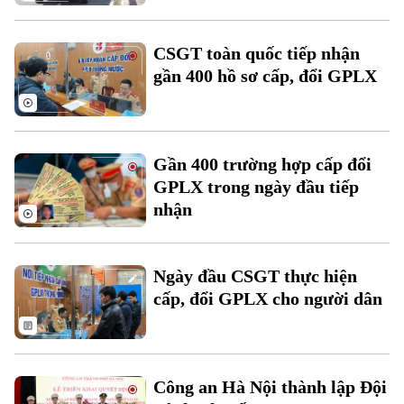
CSGT toàn quốc tiếp nhận
gần 400 hồ sơ cấp, đổi GPLX
Liên hệ đường dây nóng (bấm để gọi)
Tòa soạn
Tòa soạn
0865.116.699 (hotline)
0865.116.699
Gần 400 trường hợp cấp đổi
GPLX trong ngày đầu tiếp
nhận
Ngày đầu CSGT thực hiện
cấp, đổi GPLX cho người dân
Công an Hà Nội thành lập Đội