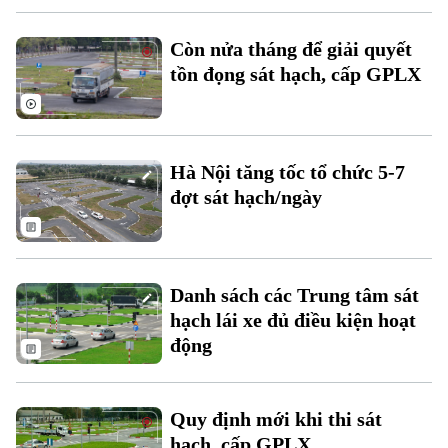
Tin tức
Sức khỏe
Kinh nghiệm
Thị trường
Hướng nghiệp
Còn nửa tháng để giải quyết
Làng nghề
Y tế
Thể thao
tồn đọng sát hạch, cấp GPLX
Đánh giá
Di tích
Dinh dưỡng
Bóng đá
Giải trí
Tư vấn sức khỏe
Quần vợt
Hà Nội tăng tốc tổ chức 5-7
Tin tức
Đã phát sóng
đợt sát hạch/ngày
Golf
Sao
Điện ảnh
Danh sách các Trung tâm sát
Thời trang
hạch lái xe đủ điều kiện hoạt
động
Âm nhạc
Quy định mới khi thi sát
hạch, cấp GPLX