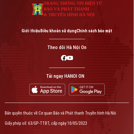
Phó Giám đốc: Nguyễn Kim Khiêm, Nguyễn Minh Đức, Nguyễn Thành Lợi
TRANG THÔNG TIN ĐIỆN TỬ
BÁO VÀ PHÁT THANH
& TRUYỀN HÌNH HÀ NỘI
Giới thiệu
Điều khoản sử dụng
Chính sách bảo mật
Theo dõi Hà Nội On
Tải ngay HANOI ON
Bản quyền thuộc về Cơ quan Báo và Phát thanh Truyền hình Hà Nội
Giấy phép số: 63/GP-TTĐT, cấp ngày 10/05/2023