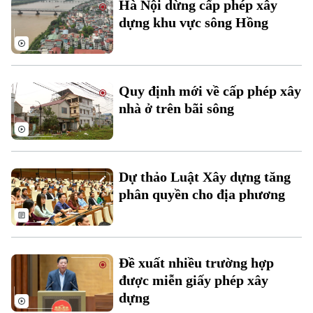
Thời sự
Hà Nội dừng cấp phép xây
dựng khu vực sông Hồng
Hà Nội
Hà Nội
Chính trị
Nhịp sống Hà Nội
Thế giới
Quy định mới về cấp phép xây
Xã hội
nhà ở trên bãi sông
Người Hà Nội
Tin tức
Kinh tế
An ninh trật tự
Khoảnh khắc Hà Nội
Quân sự
Tin tức
Nhà đất
Công nghệ
Ẩm thực
Dự thảo Luật Xây dựng tăng
Hồ sơ
Cafe sáng
phân quyền cho địa phương
Tin tức
Tàu và Xe
Người Việt 4 phương
Tài chính Ngân hàng
Đầu tư
Ô tô
Giáo dục
Doanh nghiệp
Căn hộ
Đề xuất nhiều trường hợp
Tàu
Tin tức
được miễn giấy phép xây
Văn hóa
Đất đai
dựng
Xe máy
Tuyển sinh