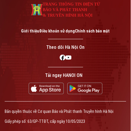
Phó Giám đốc: Nguyễn Kim Khiêm, Nguyễn Minh Đức, Nguyễn Thành Lợi
TRANG THÔNG TIN ĐIỆN TỬ
BÁO VÀ PHÁT THANH
& TRUYỀN HÌNH HÀ NỘI
Giới thiệu
Điều khoản sử dụng
Chính sách bảo mật
Theo dõi Hà Nội On
Tải ngay HANOI ON
Bản quyền thuộc về Cơ quan Báo và Phát thanh Truyền hình Hà Nội
Giấy phép số: 63/GP-TTĐT, cấp ngày 10/05/2023