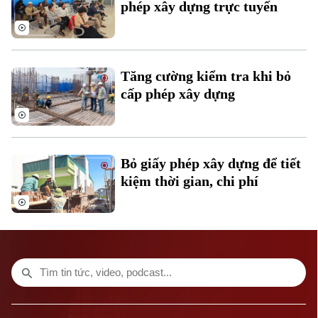
phép xây dựng trực tuyến
Tăng cường kiểm tra khi bỏ
cấp phép xây dựng
Bỏ giấy phép xây dựng để tiết
kiệm thời gian, chi phí
Bản quyền thuộc về Cơ quan Báo và Phát thanh Truyền hình Hà Nội Giấy
phép số: Số 63/GP-TTDT, cấp ngày 10/05/2023
TRANG THÔNG TIN ĐIỆN TỬ
CỦA CƠ QUAN BÁO VÀ PHÁT THANH TRUYỀN HÌNH HÀ NỘI
Số 3-5 Huỳnh Thúc Kháng-Phường Láng-Hà Nội
Giám đốc: VŨ MINH TUẤN