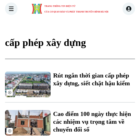
TRANG THÔNG TIN ĐIỆN TỬ
CỦA CƠ QUAN BÁO VÀ PHÁT THANH TRUYỀN HÌNH HÀ NỘI
THỜI SỰ
HÀ NỘI
THẾ GIỚI
KINH TẾ
NHÀ ĐẤT
cấp phép xây dựng
Rút ngắn thời gian cấp phép
xây dựng, siết chặt hậu kiểm
Cao điểm 100 ngày thực hiện
các nhiệm vụ trọng tâm về
chuyển đổi số