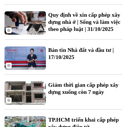
Tin tức
Sức khỏe
Kinh nghiệm
Thị trường
Hướng nghiệp
Quy định về xin cấp phép xây
Làng nghề
Y tế
Thể thao
Đánh giá
dựng nhà ở | Sống và làm việc
Di tích
theo pháp luật | 31/10/2025
Dinh dưỡng
Bóng đá
Giải trí
Tư vấn sức khỏe
Quần vợt
Bản tin Nhà đất và đầu tư |
Tin tức
Đã phát sóng
17/10/2025
Golf
Sao
Điện ảnh
Giảm thời gian cấp phép xây
Thời trang
dựng xuống còn 7 ngày
Âm nhạc
TP.HCM triển khai cấp phép
xây dựng điện tử