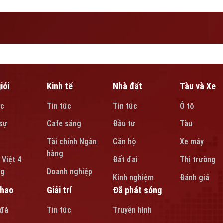
iới
Kinh tế
Nhà đất
Tàu và Xe
ức
Tin tức
Tin tức
Ô tô
sự
Cafe sáng
Đầu tư
Tàu
Tài chính Ngân
Căn hộ
Xe máy
hàng
 Việt 4
Đất đai
Thị trường
ng
Doanh nghiệp
Kinh nghiệm
Đánh giá
thao
Giải trí
Đã phát sóng
 đá
Tin tức
Truyền hình