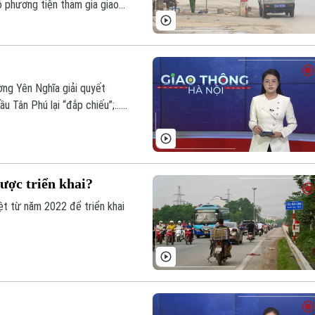
ộ phương tiện tham gia giao
ng Yên Nghĩa giải quyết
 Tân Phú lại “đắp chiếu”;...
o thông Hà Nội hôm nay.
ược triển khai?
t từ năm 2022 để triển khai