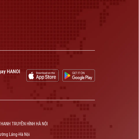
gay HANOI
THANH TRUYỀN HÌNH HÀ NỘI
ường Láng-Hà Nội