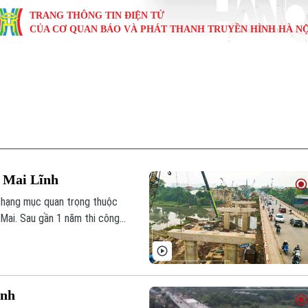
TRANG THÔNG TIN ĐIỆN TỬ
CỦA CƠ QUAN BÁO VÀ PHÁT THANH TRUYỀN HÌNH HÀ NỘ
KINH TẾ
NHÀ ĐẤT
TÀU VÀ XE
GIÁO DỤC
VĂN HÓA
SỨC KHỎ
i
Tin tức
Tin tức
Ô tô
Tin tức
Tin tức
Y tế
ự
Cafe sáng
Đầu tư
Tàu
Tuyển sinh
Làng nghề
Dinh dư
Nội
Tài chính Ngân hàng
Căn hộ
Xe máy
Hướng nghiệp
Di tích
Tư vấn 
u Mai Lĩnh
iệt 4 phương
Doanh nghiệp
Đất đai
Thị trường
 hạng mục quan trọng thuộc
Mai. Sau gần 1 năm thi công,
Kinh nghiệm
Đánh giá
àn thành công trình vào cuối
ĩnh