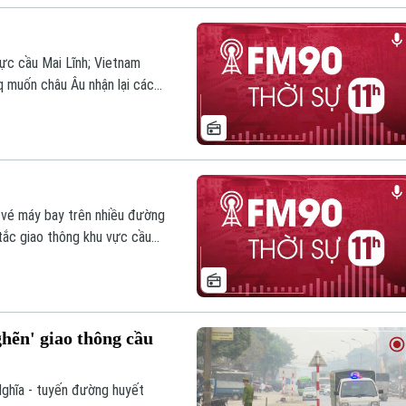
ực cầu Mai Lĩnh; Vietnam
q muốn châu Âu nhận lại các
hông tin đáng chú ý trong
á vé máy bay trên nhiều đường
tắc giao thông khu vực cầu
n thứ 2 đã khai mạc tại thủ
 chương trình hôm nay.
hẽn' giao thông cầu
Nghĩa - tuyến đường huyết