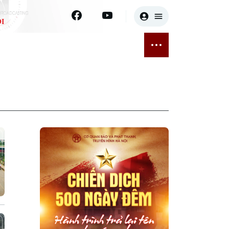
I
E
THỂ THAO
GIẢI TRÍ
ĐÃ PHÁT SÓNG
Bóng đá
Tin tức
ỡng
Quần vợt
Sao
sức khỏe
Golf
Điện ảnh
Thời trang
Âm nhạc