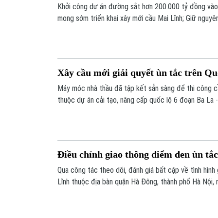
Khởi công dự án đường sắt hơn 200.000 tỷ đồng vào
mong sớm triển khai xây mới cầu Mai Lĩnh; Giữ nguyên
thành sau sắp xếp;... là một số nội dung đáng chú ý 
Xây cầu mới giải quyết ùn tắc trên Qu
Máy móc nhà thầu đã tập kết sẵn sàng để thi công c
thuộc dự án cải tạo, nâng cấp quốc lộ 6 đoạn Ba La -
Điều chỉnh giao thông điểm đen ùn tắ
Qua công tác theo dõi, đánh giá bất cập về tình hình
Lĩnh thuộc địa bàn quận Hà Đông, thành phố Hà Nội, 
xuyên xảy ra tình trạng ùn tắc, đặc biệt vào các khu
Giao thông Vận tải Hà Nội đã tiến hành thí điểm điều
khu vực này.