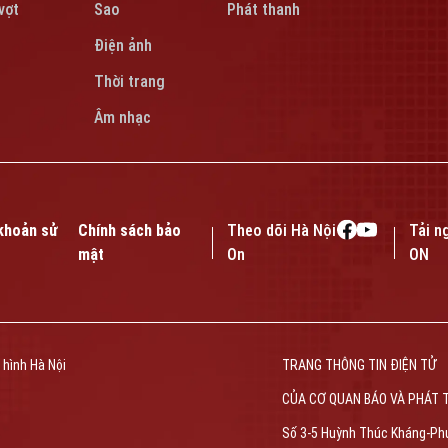
vợt
Sao
Phát thanh
Điện ảnh
Thời trang
Âm nhạc
khoản sử
Chính sách bảo
Theo dõi Hà Nội
Tải n
mật
On
ON
 hình Hà Nội
TRANG THÔNG TIN ĐIỆN TỬ
CỦA CƠ QUAN BÁO VÀ PHÁT 
Số 3-5 Huỳnh Thúc Kháng-Ph