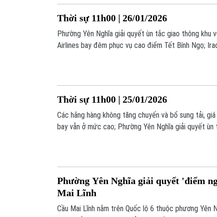
Thời sự 11h00 | 26/01/2026
Phường Yên Nghĩa giải quyết ùn tắc giao thông khu v
Airlines bay đêm phục vụ cao điểm Tết Bính Ngọ; Ira
công dân gia nhập tổ chức khủng bố IS;... là những t
chương trình hôm nay.
Thời sự 11h00 | 25/01/2026
Các hãng hàng không tăng chuyến và bổ sung tải, gi
bay vẫn ở mức cao; Phường Yên Nghĩa giải quyết ùn 
Mai Lĩnh; Hội nghị Thượng đỉnh Phật giáo toàn cầu lầ
đô New Delhi;... là những thông tin đáng chú ý trong
Phường Yên Nghĩa giải quyết 'điểm ng
Mai Lĩnh
Cầu Mai Lĩnh nằm trên Quốc lộ 6 thuộc phương Yên 