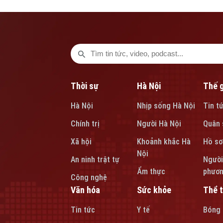
Thời sự
Hà Nội
Thế g
Hà Nội
Nhịp sống Hà Nội
Tin t
Chính trị
Người Hà Nội
Quân 
Xã hội
Khoảnh khắc Hà
Hồ sơ
Nội
An ninh trật tự
Người
Ẩm thực
phươ
Công nghệ
Văn hóa
Sức khỏe
Thể 
Tin tức
Y tế
Bóng