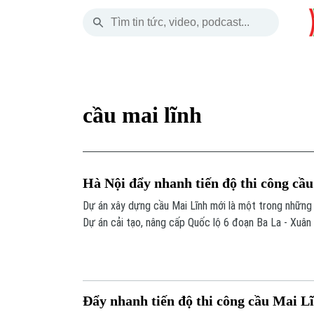
Thứ Năm
THỜI SỰ
HÀ NỘI
THẾ GIỚI
06 Tháng 08, 2026
Hà Nội
Nhịp sống Hà Nộ
Tin tức
cầu mai lĩnh
Chính trị
Người Hà Nội
Quân s
Xã hội
Khoảnh khắc Hà 
Hồ sơ
Hà Nội đẩy nhanh tiến độ thi công cầ
An ninh trật tự
Ẩm thực
Người V
Dự án xây dựng cầu Mai Lĩnh mới là một trong những
Dự án cải tạo, nâng cấp Quốc lộ 6 đoạn Ba La - Xuân 
Công nghệ
hiện các đơn vị đang đẩy nhanh tiến độ, phấn đấu ho
quý I/2027, theo đúng chỉ đạo của Thành phố.
Đẩy nhanh tiến độ thi công cầu Mai L