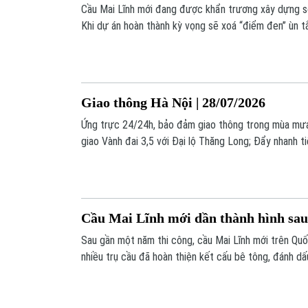
Cầu Mai Lĩnh mới đang được khẩn trương xây dựng so
Khi dự án hoàn thành kỳ vọng sẽ xoá “điểm đen” ùn tắ
Giao thông Hà Nội | 28/07/2026
Ứng trực 24/24h, bảo đảm giao thông trong mùa mưa;
giao Vành đai 3,5 với Đại lộ Thăng Long; Đẩy nhanh ti
là những tin chính trong bản tin hôm nay.
Cầu Mai Lĩnh mới dần thành hình sau
Sau gần một năm thi công, cầu Mai Lĩnh mới trên Quốc
nhiều trụ cầu đã hoàn thiện kết cấu bê tông, đánh d
thi công phần chính của công trình.