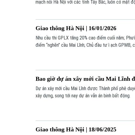
mạch nối Hà Nội với các tỉnh Tây Bắc, luôn có mật đ
thông đông và thường xuyên xảy ra ùn tắc.
Giao thông Hà Nội | 16/01/2026
Nhu cầu thi GPLX tăng 20% cao điểm cuối năm; Phườ
điểm “nghẽn” cầu Mai Lĩnh; Chủ đầu tư ì ạch GPMB, cầu
là những nội dung đáng chú ý trong chương trình Gia
Bao giờ dự án xây mới cầu Mai Lĩnh đ
Dự án xây mới cầu Mai Lĩnh được Thành phố phê duyệ
xây dựng, song tới nay dự án vẫn án binh bất động.
Giao thông Hà Nội | 18/06/2025