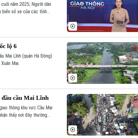
 cuối năm 2025; Người dân
 biển số xe của các tỉnh
trong chương trình hôm nay.
ốc lộ 6
ầu Mai Lĩnh (quận Hà Đông)
 Xuân Mai.
c đầu cầu Mai Lĩnh
 giao thông khu vực Cầu Mai
nhận thấy nơi đây thường
ng giờ cao điểm, mới đây Sở
 chỉnh tổ chức giao thông tại