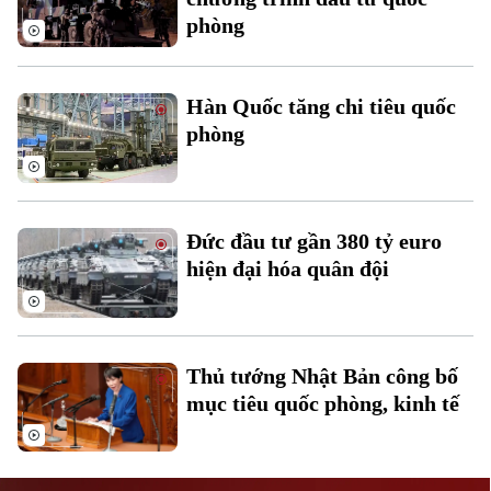
phòng
Hàn Quốc tăng chi tiêu quốc
phòng
Liên hệ đường dây nóng (bấm để gọi)
Tòa soạn
Tòa soạn
Đức đầu tư gần 380 tỷ euro
0865.116.699 (hotline)
0865.116.699
hiện đại hóa quân đội
Thủ tướng Nhật Bản công bố
mục tiêu quốc phòng, kinh tế