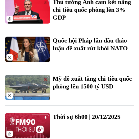
Thủ tướng Anh cam kết nâng
Đất đai
Xe máy
chi tiêu quốc phòng lên 3%
Tuyển sinh
Tin tức
Sức khỏe
GDP
Kinh nghiệm
Thị trường
Hướng nghiệp
Làng nghề
Y tế
Thể thao
Đánh giá
Quốc hội Pháp lần đầu thảo
Di tích
Dinh dưỡng
luận đề xuất rút khỏi NATO
Bóng đá
Giải trí
Tư vấn sức khỏe
Quần vợt
Tin tức
Đã phát sóng
Golf
Mỹ đề xuất tăng chi tiêu quốc
Sao
phòng lên 1500 tỷ USD
Điện ảnh
Thời trang
Thời sự 6h00 | 20/12/2025
Âm nhạc