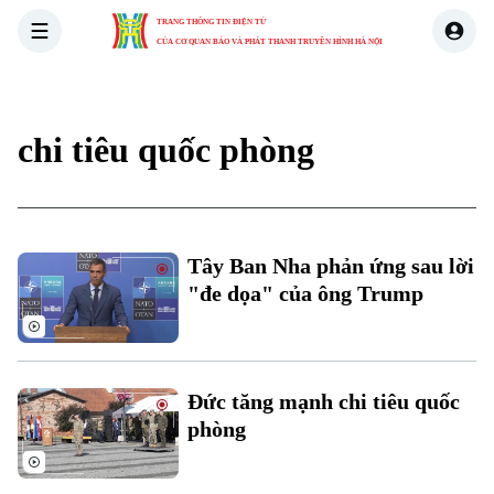
TRANG THÔNG TIN ĐIỆN TỬ
CỦA CƠ QUAN BÁO VÀ PHÁT THANH TRUYỀN HÌNH HÀ NỘI
THỜI SỰ
HÀ NỘI
THẾ GIỚI
KINH TẾ
NHÀ ĐẤT
chi tiêu quốc phòng
Tây Ban Nha phản ứng sau lời
"đe dọa" của ông Trump
Đức tăng mạnh chi tiêu quốc
phòng