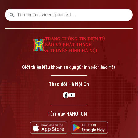
TRANG THÔNG TIN ĐIỆN TỬ
BÁO VÀ PHÁT THANH
& TRUYỀN HÌNH HÀ NỘI
Bản quyền thuộc về Cơ quan Báo và Phát thanh Truyền hình Hà Nội Giấy
phép số: Số 63/GP-TTDT, cấp ngày 10/05/2023
Giới thiệu
Điều khoản sử dụng
Chính sách bảo mật
TRANG THÔNG TIN ĐIỆN TỬ
CỦA CƠ QUAN BÁO VÀ PHÁT THANH TRUYỀN HÌNH HÀ NỘI
Theo dõi Hà Nội On
Số 3-5 Huỳnh Thúc Kháng-Phường Láng-Hà Nội
Giám đốc: VŨ MINH TUẤN
Phó Giám đốc: Nguyễn Kim Khiêm, Nguyễn Minh Đức, Nguyễn Thành Lợi
Tải ngay HANOI ON