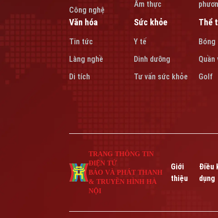
Ẩm thực
phươ
Công nghệ
Văn hóa
Sức khỏe
Thể 
Tin tức
Y tế
Bóng
Làng nghề
Dinh dưỡng
Quần 
Di tích
Tư vấn sức khỏe
Golf
TRANG THÔNG TIN
ĐIỆN TỬ
Giới
Điều 
BÁO VÀ PHÁT THANH
thiệu
dụng
& TRUYỀN HÌNH HÀ
NỘI