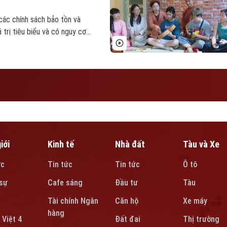
các chính sách bảo tồn và
á trị tiêu biểu và có nguy cơ
 và việc phát triển công
ẳng định tiềm năng của nghệ
 nghiệp văn hóa.
iới
Kinh tế
Nhà đất
Tàu và Xe
ức
Tin tức
Tin tức
Ô tô
sự
Cafe sáng
Đầu tư
Tàu
Tài chính Ngân
Căn hộ
Xe máy
hàng
 Việt 4
Đất đai
Thị trường