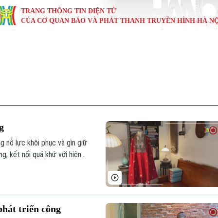
TRANG THÔNG TIN ĐIỆN TỬ
CỦA CƠ QUAN BÁO VÀ PHÁT THANH TRUYỀN HÌNH HÀ NỘ
KINH TẾ
NHÀ ĐẤT
TÀU VÀ XE
GIÁO DỤC
VĂN HÓA
SỨC KHỎ
i
Tin tức
Tin tức
Ô tô
Tin tức
Tin tức
Y tế
ự
Cafe sáng
Đầu tư
Tàu
Tuyển sinh
Làng nghề
Dinh dư
Nội
Tài chính Ngân hàng
Căn hộ
Xe máy
Hướng nghiệp
Di tích
Tư vấn 
g
iệt 4 phương
Doanh nghiệp
Đất đai
Thị trường
g nỗ lực khôi phục và gìn giữ
g, kết nối quá khứ với hiện
Kinh nghiệm
Đánh giá
phát triển công