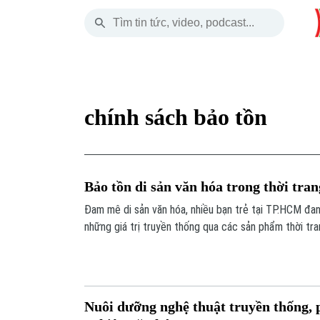
Thứ Sáu
THỜI SỰ
HÀ NỘI
THẾ GIỚI
07 Tháng 08, 2026
Hà Nội
Nhịp sống Hà Nộ
Tin tức
chính sách bảo tồn
Chính trị
Người Hà Nội
Quân s
Xã hội
Khoảnh khắc Hà 
Hồ sơ
Bảo tồn di sản văn hóa trong thời tran
An ninh trật tự
Ẩm thực
Người V
Đam mê di sản văn hóa, nhiều bạn trẻ tại TP.HCM đan
những giá trị truyền thống qua các sản phẩm thời tran
Công nghệ
tại, góp phần lan tỏa vẻ đẹp văn hóa.
Nuôi dưỡng nghệ thuật truyền thống, 