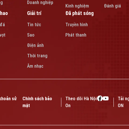
ng
Doanh nghiệp
Kinh nghiệm
Đánh giá
thao
Giải trí
Đã phát sóng
 đá
Tin tức
Truyền hình
vợt
Sao
Phát thanh
Điện ảnh
Thời trang
Âm nhạc
khoản sử
Chính sách bảo
Theo dõi Hà Nội
Tải n
mật
On
ON