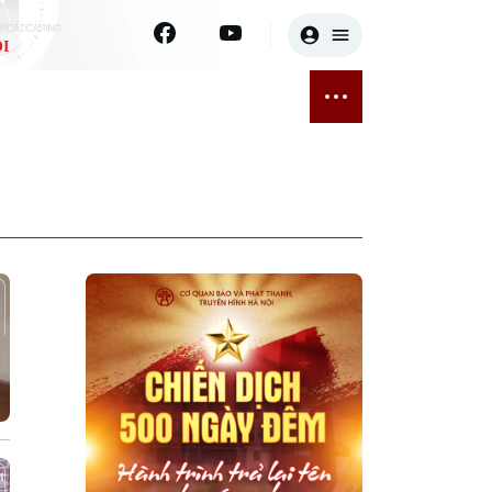
I
E
THỂ THAO
GIẢI TRÍ
ĐÃ PHÁT SÓNG
Bóng đá
Tin tức
ỡng
Quần vợt
Sao
sức khỏe
Golf
Điện ảnh
Thời trang
Âm nhạc