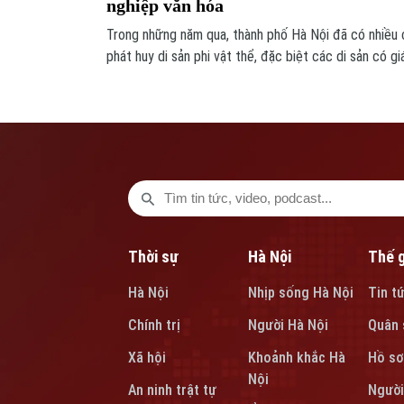
nghiệp văn hóa
Trong những năm qua, thành phố Hà Nội đã có nhiều 
phát huy di sản phi vật thể, đặc biệt các di sản có gi
mai một. Tọa đàm 'Nghệ thuật biểu diễn truyền thống
nghiệp văn hóa ở Hà Nội' vừa diễn ra một lần nữa kh
thuật truyền thống trong định hướng phát triển công
Thời sự
Hà Nội
Thế g
Hà Nội
Nhịp sống Hà Nội
Tin t
Chính trị
Người Hà Nội
Quân 
Xã hội
Khoảnh khắc Hà
Hồ sơ
Nội
An ninh trật tự
Người