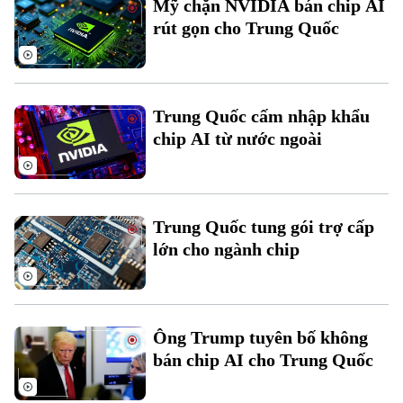
Mỹ chặn NVIDIA bán chip AI
Đất đai
Xe máy
rút gọn cho Trung Quốc
Tuyển sinh
Tin tức
Sức khỏe
Kinh nghiệm
Thị trường
Hướng nghiệp
Làng nghề
Y tế
Thể thao
Đánh giá
Trung Quốc cấm nhập khẩu
Di tích
Dinh dưỡng
chip AI từ nước ngoài
Bóng đá
Giải trí
Tư vấn sức khỏe
Quần vợt
Tin tức
Đã phát sóng
Golf
Trung Quốc tung gói trợ cấp
Sao
lớn cho ngành chip
Điện ảnh
Thời trang
Ông Trump tuyên bố không
Âm nhạc
bán chip AI cho Trung Quốc