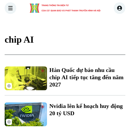
TRANG THÔNG TIN ĐIỆN TỬ
CỦA CƠ QUAN BÁO VÀ PHÁT THANH TRUYỀN HÌNH HÀ NỘI
THỜI SỰ
HÀ NỘI
THẾ GIỚI
KINH TẾ
NHÀ ĐẤT
chip AI
Hàn Quốc dự báo nhu cầu
chip AI tiếp tục tăng đến năm
2027
Nvidia lên kế hoạch huy động
20 tỷ USD