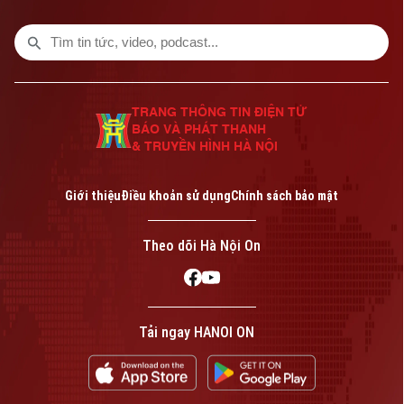
TRANG THÔNG TIN ĐIỆN TỬ
BÁO VÀ PHÁT THANH
& TRUYỀN HÌNH HÀ NỘI
Bản quyền thuộc về Cơ quan Báo và Phát thanh Truyền hình Hà Nội Giấy
phép số: Số 63/GP-TTDT, cấp ngày 10/05/2023
Giới thiệu
Điều khoản sử dụng
Chính sách bảo mật
TRANG THÔNG TIN ĐIỆN TỬ
CỦA CƠ QUAN BÁO VÀ PHÁT THANH TRUYỀN HÌNH HÀ NỘI
Theo dõi Hà Nội On
Số 3-5 Huỳnh Thúc Kháng-Phường Láng-Hà Nội
Giám đốc: VŨ MINH TUẤN
Phó Giám đốc: Nguyễn Kim Khiêm, Nguyễn Minh Đức, Nguyễn Thành Lợi
Tải ngay HANOI ON