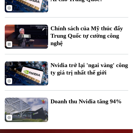
Chính sách của Mỹ thúc đẩy
Trung Quốc tự cường công
nghệ
Liên hệ đường dây nóng (bấm để gọi)
Tòa soạn
Tòa soạn
Nvidia trở lại 'ngai vàng' công
0865.116.699 (hotline)
0865.116.699
ty giá trị nhất thế giới
Doanh thu Nvidia tăng 94%