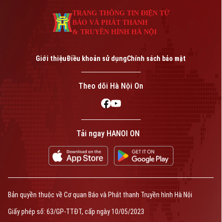
An ninh trật tự
Khoảnh khắc Hà Nội
Quân sự
TRANG THÔNG TIN ĐIỆN TỬ
Tin tức
Nhà đất
BÁO VÀ PHÁT THANH
Công nghệ
Ẩm thực
& TRUYỀN HÌNH HÀ NỘI
Hồ sơ
Cafe sáng
Tin tức
Tàu và Xe
Người Việt 4 phương
Giới thiệu
Điều khoản sử dụng
Chính sách bảo mật
Tài chính Ngân hàng
Đầu tư
Ô tô
Giáo dục
Theo dõi Hà Nội On
Doanh nghiệp
Căn hộ
Tàu
Tin tức
Văn hóa
Đất đai
Xe máy
Tuyển sinh
Tin tức
Tải ngay HANOI ON
Sức khỏe
Kinh nghiệm
Thị trường
Hướng nghiệp
Làng nghề
Y tế
Thể thao
Đánh giá
Di tích
Dinh dưỡng
Bóng đá
Giải trí
Bản quyền thuộc về Cơ quan Báo và Phát thanh Truyền hình Hà Nội
Tư vấn sức khỏe
Quần vợt
Giấy phép số: 63/GP-TTĐT, cấp ngày 10/05/2023
Tin tức
Đã phát sóng