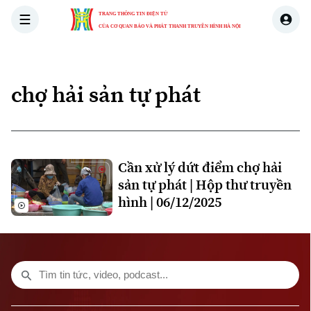
TRANG THÔNG TIN ĐIỆN TỬ
CỦA CƠ QUAN BÁO VÀ PHÁT THANH TRUYỀN HÌNH HÀ NỘI
THỜI SỰ
HÀ NỘI
THẾ GIỚI
KINH TẾ
NHÀ ĐẤT
chợ hải sản tự phát
Xu hướng
Chuyên mục
Cần xử lý dứt điểm chợ hải
sản tự phát | Hộp thư truyền
Thời sự
hình | 06/12/2025
Hà Nội
Hà Nội
Chính trị
Nhịp sống Hà Nội
Thế giới
Xã hội
Người Hà Nội
Tin tức
Kinh tế