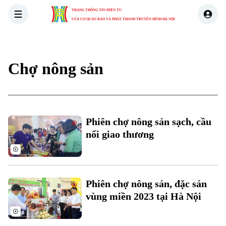
TRANG THÔNG TIN ĐIỆN TỬ
CỦA CƠ QUAN BÁO VÀ PHÁT THANH TRUYỀN HÌNH HÀ NỘI
THỜI SỰ
HÀ NỘI
THẾ GIỚI
KINH TẾ
NHÀ ĐẤT
Chợ nông sản
Xu hướng
Chuyên mục
Phiên chợ nông sản sạch, cầu
Thời sự
nối giao thương
Hà Nội
Hà Nội
Chính trị
Phiên chợ nông sản, đặc sản
Nhịp sống Hà Nội
Thế giới
vùng miền 2023 tại Hà Nội
Xã hội
Người Hà Nội
Tin tức
Kinh tế