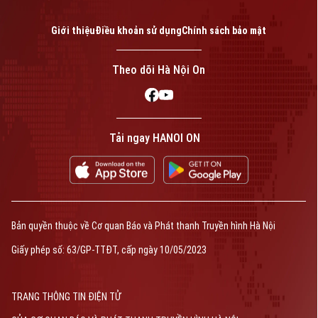
Giới thiệu
Điều khoản sử dụng
Chính sách bảo mật
Theo dõi Hà Nội On
Tải ngay HANOI ON
Bản quyền thuộc về Cơ quan Báo và Phát thanh Truyền hình Hà Nội Giấy
phép số: Số 63/GP-TTDT, cấp ngày 10/05/2023
TRANG THÔNG TIN ĐIỆN TỬ
CỦA CƠ QUAN BÁO VÀ PHÁT THANH TRUYỀN HÌNH HÀ NỘI
Số 3-5 Huỳnh Thúc Kháng-Phường Láng-Hà Nội
Giám đốc: VŨ MINH TUẤN
Bản quyền thuộc về Cơ quan Báo và Phát thanh Truyền hình Hà Nội
Phó Giám đốc: Nguyễn Kim Khiêm, Nguyễn Minh Đức, Nguyễn Thành Lợi
Giấy phép số: 63/GP-TTĐT, cấp ngày 10/05/2023
TRANG THÔNG TIN ĐIỆN TỬ