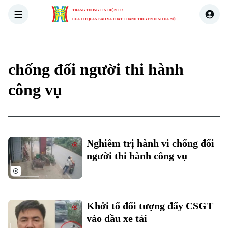
TRANG THÔNG TIN ĐIỆN TỬ
CỦA CƠ QUAN BÁO VÀ PHÁT THANH TRUYỀN HÌNH HÀ NỘI
THỜI SỰ
HÀ NỘI
THẾ GIỚI
KINH TẾ
NHÀ ĐẤT
chống đối người thi hành
công vụ
Nghiêm trị hành vi chống đối
Xu hướng
người thi hành công vụ
Khởi tố đối tượng đẩy CSGT
vào đầu xe tải