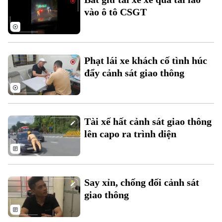
Đầu tư
Ô tô
vào ô tô CSGT
Giáo dục
Doanh nghiệp
Căn hộ
Tàu
Tin tức
Văn hóa
Đất đai
Xe máy
Phạt lái xe khách cố tình húc
Tuyển sinh
Tin tức
Sức khỏe
đẩy cảnh sát giao thông
Kinh nghiệm
Thị trường
Hướng nghiệp
Làng nghề
Y tế
Thể thao
Đánh giá
Di tích
Dinh dưỡng
Tài xế hất cảnh sát giao thông
Bóng đá
Giải trí
lên capo ra trình diện
Tư vấn sức khỏe
Quần vợt
Tin tức
Đã phát sóng
Golf
Sao
Say xỉn, chống đối cảnh sát
giao thông
Điện ảnh
Thời trang