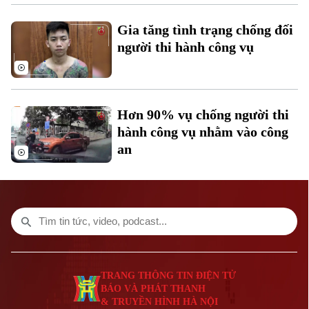
Âm nhạc
Gia tăng tình trạng chống đối
người thi hành công vụ
Theo dõi Hà Nội On
Hơn 90% vụ chống người thi
hành công vụ nhằm vào công
an
Liên hệ đường dây nóng (bấm để gọi)
Tòa soạn
Tòa soạn
TRANG THÔNG TIN ĐIỆN TỬ
0865.116.699 (hotline)
0865.116.699
BÁO VÀ PHÁT THANH
& TRUYỀN HÌNH HÀ NỘI