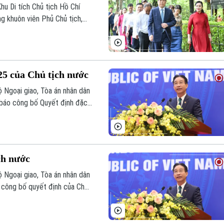
u Di tích Chủ tịch Hồ Chí
g khuôn viên Phủ Chủ tịch,
g nhất đất nước.
25 của Chủ tịch nước
 Ngoại giao, Tòa án nhân dân
 báo công bố Quyết định đặc
nghĩa Việt Nam vào sáng nay.
ch nước
 Ngoại giao, Tòa án nhân dân
o công bố quyết định của Chủ