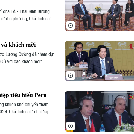
ế châu Á - Thái Bình Dương
giờ địa phương, Chủ tịch nước
t Hồng Kông (Trung Quốc) Lý
C và khách mời
 nước Lương Cường đã tham dự
EC) với các khách mời".
iệp tiêu biểu Peru
rong khuôn khổ chuyến thăm
024, Chủ tịch nước Lương
tiêu biểu Peru.