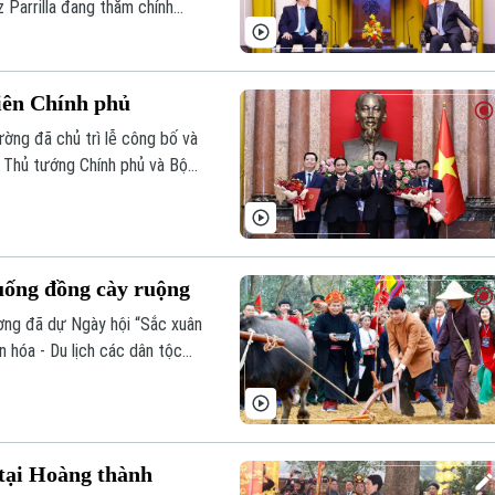
 Parrilla đang thăm chính
iên Chính phủ
ường đã chủ trì lễ công bố và
 Thủ tướng Chính phủ và Bộ
uống đồng cày ruộng
ơng đã dự Ngày hội “Sắc xuân
 hóa - Du lịch các dân tộc
tại Hoàng thành