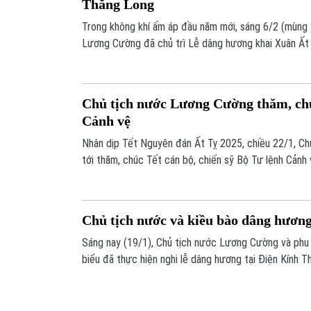
Thăng Long
Trong không khí ấm áp đầu năm mới, sáng 6/2 (mùng 
Lương Cường đã chủ trì Lễ dâng hương khai Xuân Ất T
Khu Di tích Hoàng thành Thăng Long, tưởng nhớ các b
có công với đất nước.
Chủ tịch nước Lương Cường thăm, chú
Cảnh vệ
Nhân dịp Tết Nguyên đán Ất Tỵ 2025, chiều 22/1, C
tới thăm, chúc Tết cán bộ, chiến sỹ Bộ Tư lệnh Cảnh
Đại tướng Lương Tam Quang, Ủy viên Bộ Chính trị, B
đạo các ban, bộ, ngành, Trung ương.
Chủ tịch nước và kiều bào dâng hươn
Sáng nay (19/1), Chủ tịch nước Lương Cường và phu 
biểu đã thực hiện nghi lễ dâng hương tại Điện Kính T
Thăng Long.