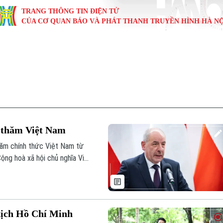
TRANG THÔNG TIN ĐIỆN TỬ
CỦA CƠ QUAN BÁO VÀ PHÁT THANH TRUYỀN HÌNH HÀ NỘ
KINH TẾ
NHÀ ĐẤT
TÀU VÀ XE
GIÁO DỤC
VĂN HÓA
SỨC KHỎ
i
Tin tức
Tin tức
Ô tô
Tin tức
Tin tức
Y tế
ự
Cafe sáng
Đầu tư
Tàu
Tuyển sinh
Làng nghề
Dinh dư
Nội
Tài chính Ngân hàng
Căn hộ
Xe máy
Hướng nghiệp
Di tích
Tư vấn 
 thăm Việt Nam
iệt 4 phương
Doanh nghiệp
Đất đai
Thị trường
ăm chính thức Việt Nam từ
ộng hoà xã hội chủ nghĩa Việt
Kinh nghiệm
Đánh giá
tịch Hồ Chí Minh