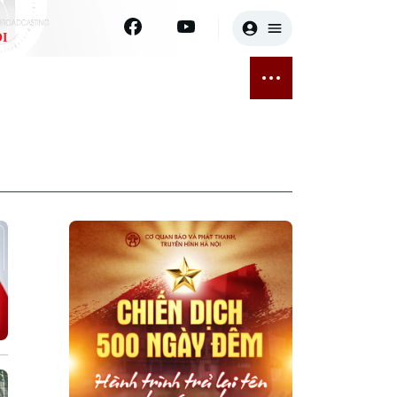
I
E
THỂ THAO
GIẢI TRÍ
ĐÃ PHÁT SÓNG
Bóng đá
Tin tức
ỡng
Quần vợt
Sao
sức khỏe
Golf
Điện ảnh
Thời trang
Âm nhạc