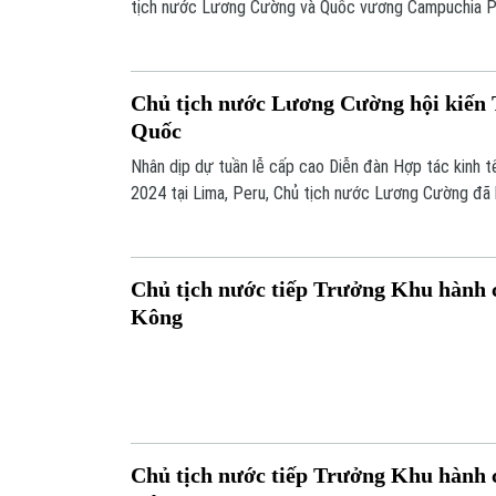
tịch nước Lương Cường và Quốc vương Campuchia 
Boromneat Norodom Sihamoni đến tham quan Di tích
- Quốc Tử Giám và thưởng thức trà quý của Việt Nam
Chủ tịch nước Lương Cường hội kiến
Quốc
Nhân dịp dự tuần lễ cấp cao Diễn đàn Hợp tác kinh t
2024 tại Lima, Peru, Chủ tịch nước Lương Cường đã 
Quốc Yoon Suk Yeol vào trưa 16/11 theo giờ địa ph
Chủ tịch nước tiếp Trưởng Khu hành 
Kông
Chủ tịch nước tiếp Trưởng Khu hành 