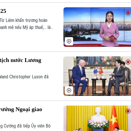
025
 Từ Liêm khẩn trương hoàn
ạnh mẽ nếu Mỹ áp thuế;... là
 sự 15h00 hôm nay.
tịch nước Lương
aland Christopher Luxon đã
rưởng Ngoại giao
ơng Cường đã tiếp Ủy viên Bộ