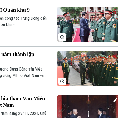
sĩ Quân khu 9
oàn công tác Trung ương đến
uân khu 9.
 năm thành lập
g ương Đảng Cộng sản Việt
rung ương MTTQ Việt Nam và
ức Lễ kỷ niệm 80 năm Ngày
y hội Quốc phòng toàn dân.
hia thăm Văn Miếu -
ệt Nam
 Nam, sáng 29/11/2024, Chủ