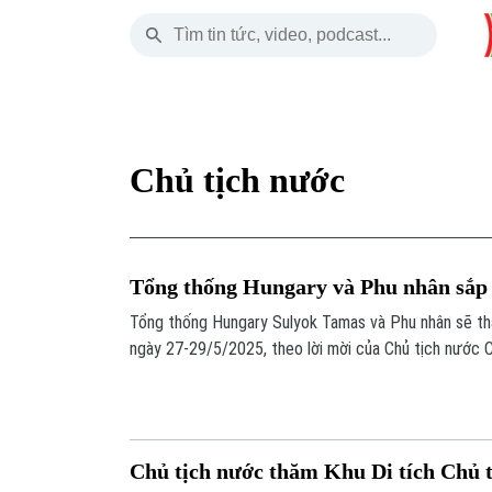
Thứ Sáu
THỜI SỰ
HÀ NỘI
THẾ GIỚI
07 Tháng 08, 2026
Hà Nội
Nhịp sống Hà Nộ
Tin tức
Chủ tịch nước
Chính trị
Người Hà Nội
Quân s
Xã hội
Khoảnh khắc Hà 
Hồ sơ
Tổng thống Hungary và Phu nhân sắp
An ninh trật tự
Ẩm thực
Người V
Tổng thống Hungary Sulyok Tamas và Phu nhân sẽ th
ngày 27-29/5/2025, theo lời mời của Chủ tịch nước C
Công nghệ
Nam Lương Cường.
Chủ tịch nước thăm Khu Di tích Chủ 