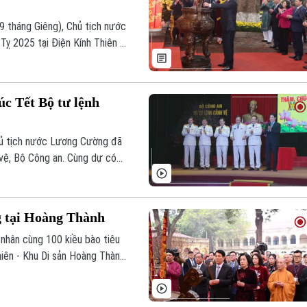
9 tháng Giêng), Chủ tịch nước
ỵ 2025 tại Điện Kính Thiên -
ậc tiên đế, các bậc hiền tài
c Tết Bộ tư lệnh
hủ tịch nước Lương Cường đã
 vệ, Bộ Công an. Cùng dự có
ộ trưởng Bộ Công an cùng lãnh
g tại Hoàng Thành
nhân cùng 100 kiều bào tiêu
hiên - Khu Di sản Hoàng Thành