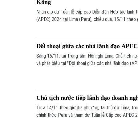
Kông
Nhân dịp dự Tuần lễ cấp cao Diễn đàn Hợp tác kinh t
(APEC) 2024 tại Lima (Peru), chiều qua, 15/11 theo 
Lương Cường đã tiếp Trưởng Khu hành chính đặc biệ
Gia Siêu.
Đối thoại giữa các nhà lãnh đạo APE
Sáng 15/11, tại Trung tâm Hội nghị Lima, Chủ tịch
và phát biểu tại "Đối thoại giữa các nhà lãnh đạo (AP
Chủ tịch nước tiếp lãnh đạo doanh ngh
Trưa 14/11 theo giờ địa phương, tại thủ đô Lima, t
chính thức Peru và tham dự Tuần lễ Cấp cao APEC 2
Cường đã có buổi tiếp lãnh đạo một số doanh nghiệp 