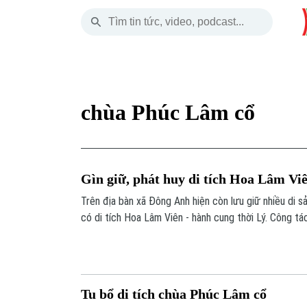
Thứ Bảy
THỜI SỰ
HÀ NỘI
THẾ GIỚI
08 Tháng 08, 2026
Hà Nội
Nhịp sống Hà Nộ
Tin tức
chùa Phúc Lâm cổ
Chính trị
Người Hà Nội
Quân s
Xã hội
Khoảnh khắc Hà 
Hồ sơ
Gìn giữ, phát huy di tích Hoa Lâm Vi
An ninh trật tự
Ẩm thực
Người V
Trên địa bàn xã Đông Anh hiện còn lưu giữ nhiều di s
có di tích Hoa Lâm Viên - hành cung thời Lý. Công tác 
Công nghệ
sản này đang được triển khai một cách đồng bộ.
Tu bổ di tích chùa Phúc Lâm cổ