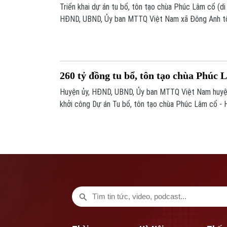
Triển khai dự án tu bổ, tôn tạo chùa Phúc Lâm cổ (di
HĐND, UBND, Ủy ban MTTQ Việt Nam xã Đông Anh tổ
nóc) Đại Hùng Bảo Điện - công trình đầu tiên của dự 
260 tỷ đồng tu bổ, tôn tạo chùa Phúc 
Huyện ủy, HĐND, UBND, Ủy ban MTTQ Việt Nam huyệ
khởi công Dự án Tu bổ, tôn tạo chùa Phúc Lâm cổ - 