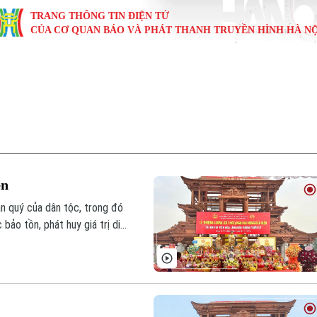
TRANG THÔNG TIN ĐIỆN TỬ
CỦA CƠ QUAN BÁO VÀ PHÁT THANH TRUYỀN HÌNH HÀ NỘ
KINH TẾ
NHÀ ĐẤT
TÀU VÀ XE
GIÁO DỤC
VĂN HÓA
SỨC KHỎ
i
Tin tức
Tin tức
Ô tô
Tin tức
Tin tức
Y tế
ự
Cafe sáng
Đầu tư
Tàu
Tuyển sinh
Làng nghề
Dinh dư
Nội
Tài chính Ngân hàng
Căn hộ
Xe máy
Hướng nghiệp
Di tích
Tư vấn 
ên
iệt 4 phương
Doanh nghiệp
Đất đai
Thị trường
ản quý của dân tộc, trong đó
bảo tồn, phát huy giá trị di
Kinh nghiệm
Đánh giá