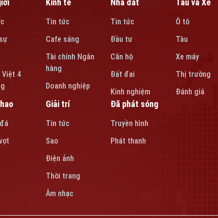
iới
Kinh tế
Nhà đất
Tàu và Xe
ức
Tin tức
Tin tức
Ô tô
sự
Cafe sáng
Đầu tư
Tàu
Tài chính Ngân
Căn hộ
Xe máy
hàng
 Việt 4
Đất đai
Thị trường
ng
Doanh nghiệp
Kinh nghiệm
Đánh giá
thao
Giải trí
Đã phát sóng
 đá
Tin tức
Truyền hình
vợt
Sao
Phát thanh
Điện ảnh
Thời trang
Âm nhạc