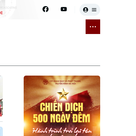
I
E
THỂ THAO
GIẢI TRÍ
ĐÃ PHÁT SÓNG
Bóng đá
Tin tức
ỡng
Quần vợt
Sao
sức khỏe
Golf
Điện ảnh
Thời trang
Âm nhạc