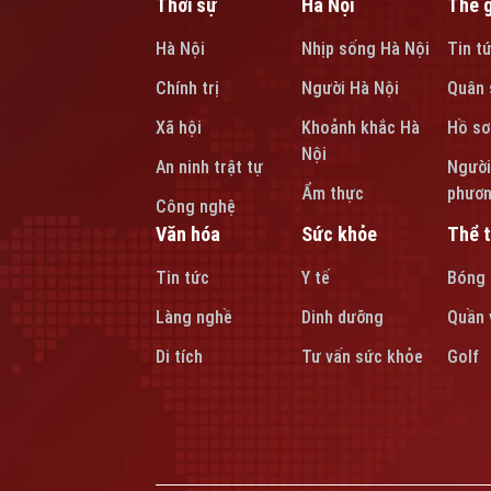
Thời sự
Hà Nội
Thế g
Hà Nội
Nhịp sống Hà Nội
Tin t
Chính trị
Người Hà Nội
Quân 
Xã hội
Khoảnh khắc Hà
Hồ sơ
Nội
An ninh trật tự
Người
Ẩm thực
phươ
Công nghệ
Văn hóa
Sức khỏe
Thể 
Tin tức
Y tế
Bóng
Làng nghề
Dinh dưỡng
Quần 
Di tích
Tư vấn sức khỏe
Golf