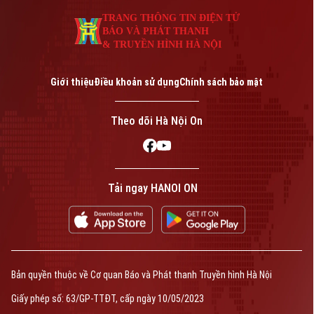
An ninh trật tự
Khoảnh khắc Hà Nội
TRANG THÔNG TIN ĐIỆN TỬ
Quân sự
Tin tức
Nhà đất
BÁO VÀ PHÁT THANH
Công nghệ
Ẩm thực
& TRUYỀN HÌNH HÀ NỘI
Hồ sơ
Cafe sáng
Tin tức
Tàu và Xe
Giới thiệu
Điều khoản sử dụng
Chính sách bảo mật
Người Việt 4 phương
Tài chính Ngân hàng
Đầu tư
Ô tô
Giáo dục
Theo dõi Hà Nội On
Doanh nghiệp
Căn hộ
Tàu
Tin tức
Văn hóa
Đất đai
Xe máy
Tuyển sinh
Tin tức
Tải ngay HANOI ON
Sức khỏe
Kinh nghiệm
Thị trường
Hướng nghiệp
Làng nghề
Y tế
Thể thao
Đánh giá
Di tích
Dinh dưỡng
Bóng đá
Giải trí
Bản quyền thuộc về Cơ quan Báo và Phát thanh Truyền hình Hà Nội
Tư vấn sức khỏe
Quần vợt
Giấy phép số: 63/GP-TTĐT, cấp ngày 10/05/2023
Tin tức
Đã phát sóng