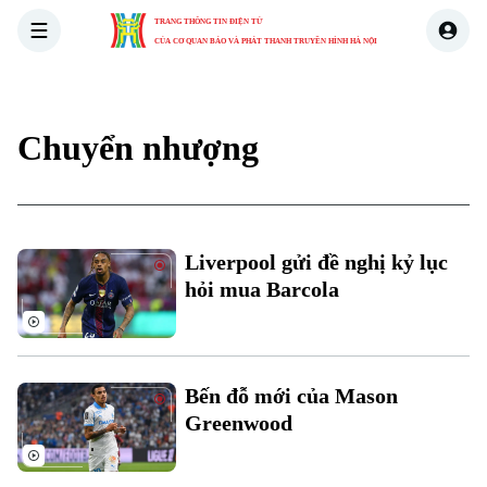
TRANG THÔNG TIN ĐIỆN TỬ
CỦA CƠ QUAN BÁO VÀ PHÁT THANH TRUYỀN HÌNH HÀ NỘI
THỜI SỰ
HÀ NỘI
THẾ GIỚI
KINH TẾ
NHÀ ĐẤT
Chuyển nhượng
Liverpool gửi đề nghị kỷ lục
hỏi mua Barcola
Bến đỗ mới của Mason
Greenwood