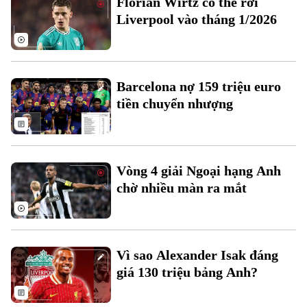
Florian Wirtz có thể rời
Đất đai
Xe máy
Liverpool vào tháng 1/2026
Tuyển sinh
Tin tức
Sức khỏe
Kinh nghiệm
Thị trường
Hướng nghiệp
Làng nghề
Y tế
Thể thao
Đánh giá
Barcelona nợ 159 triệu euro
Di tích
Dinh dưỡng
tiền chuyển nhượng
Bóng đá
Giải trí
Tư vấn sức khỏe
Quần vợt
Tin tức
Đã phát sóng
Golf
Vòng 4 giải Ngoại hạng Anh
Sao
chờ nhiều màn ra mắt
Điện ảnh
Thời trang
Vì sao Alexander Isak đáng
Âm nhạc
giá 130 triệu bảng Anh?