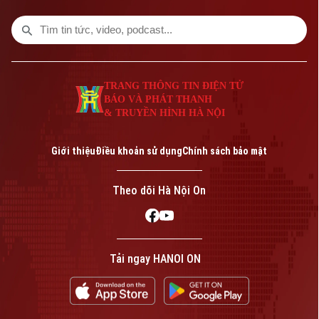
TRANG THÔNG TIN ĐIỆN TỬ
BÁO VÀ PHÁT THANH
& TRUYỀN HÌNH HÀ NỘI
Bản quyền thuộc về Cơ quan Báo và Phát thanh Truyền hình Hà Nội Giấy
phép số: Số 63/GP-TTDT, cấp ngày 10/05/2023
Giới thiệu
Điều khoản sử dụng
Chính sách bảo mật
TRANG THÔNG TIN ĐIỆN TỬ
CỦA CƠ QUAN BÁO VÀ PHÁT THANH TRUYỀN HÌNH HÀ NỘI
Theo dõi Hà Nội On
Số 3-5 Huỳnh Thúc Kháng-Phường Láng-Hà Nội
Giám đốc: VŨ MINH TUẤN
Phó Giám đốc: Nguyễn Kim Khiêm, Nguyễn Minh Đức, Nguyễn Thành Lợi
Tải ngay HANOI ON