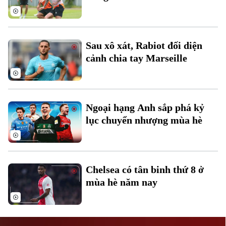
Sau xô xát, Rabiot đối diện
cảnh chia tay Marseille
Liên hệ đường dây nóng (bấm để gọi)
Tòa soạn
Tòa soạn
Ngoại hạng Anh sắp phá kỷ
0865.116.699 (hotline)
0865.116.699
lục chuyển nhượng mùa hè
Chelsea có tân binh thứ 8 ở
mùa hè năm nay