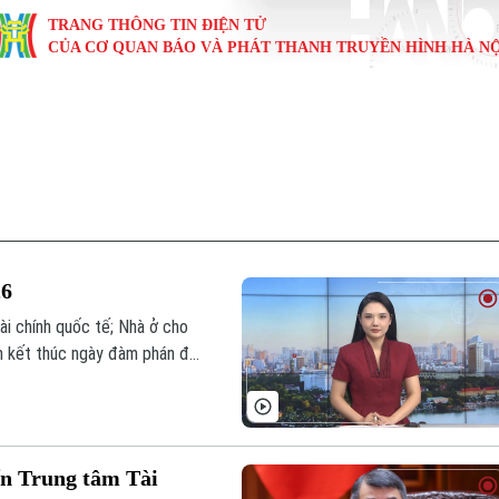
TRANG THÔNG TIN ĐIỆN TỬ
CỦA CƠ QUAN BÁO VÀ PHÁT THANH TRUYỀN HÌNH HÀ NỘ
KINH TẾ
NHÀ ĐẤT
TÀU VÀ XE
GIÁO DỤC
VĂN HÓA
SỨC KHỎ
i
Tin tức
Tin tức
Ô tô
Tin tức
Tin tức
Y tế
ự
Cafe sáng
Đầu tư
Tàu
Tuyển sinh
Làng nghề
Dinh dư
Nội
Tài chính Ngân hàng
Căn hộ
Xe máy
Hướng nghiệp
Di tích
Tư vấn 
26
iệt 4 phương
Doanh nghiệp
Đất đai
Thị trường
ài chính quốc tế; Nhà ở cho
iban kết thúc ngày đàm phán đầu
Kinh nghiệm
Đánh giá
 trong chương trình hôm nay.
ển Trung tâm Tài