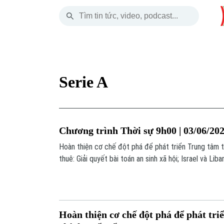
Thứ Sáu
THỜI SỰ
HÀ NỘI
THẾ GIỚI
07 Tháng 08, 2026
Hà Nội
Nhịp sống Hà Nộ
Tin tức
Serie A
Chính trị
Người Hà Nội
Quân s
Xã hội
Khoảnh khắc Hà 
Hồ sơ
Chương trình Thời sự 9h00 | 03/06/20
An ninh trật tự
Ẩm thực
Người V
Hoàn thiện cơ chế đột phá để phát triển Trung tâm t
thuê: Giải quyết bài toán an sinh xã hội; Israel và L
Công nghệ
tiên tại Washington;... là một số nội dung đáng chú ý
Hoàn thiện cơ chế đột phá để phát tri