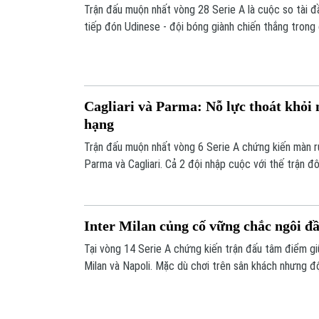
Trận đấu muộn nhất vòng 28 Serie A là cuộc so tài đ
tiếp đón Udinese - đội bóng giành chiến thắng trong 
giữa hai đội.
Cagliari và Parma: Nỗ lực thoát khỏi
hạng
Trận đấu muộn nhất vòng 6 Serie A chứng kiến màn r
Parma và Cagliari. Cả 2 đội nhập cuộc với thế trận đ
Inter Milan củng cố vững chắc ngôi đ
Tại vòng 14 Serie A chứng kiến trận đấu tâm điểm gi
Milan và Napoli. Mặc dù chơi trên sân khách nhưng đ
đầy tự tin và tạo ra những sóng gió trước đối phươn