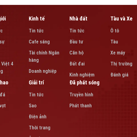
iới
Kinh tế
Nhà đất
Tàu và Xe
ức
Tin tức
Tin tức
Ô tô
sự
Cafe sáng
Đầu tư
Tàu
Tài chính Ngân
Căn hộ
Xe máy
hàng
 Việt 4
Đất đai
Thị trường
ng
Doanh nghiệp
Kinh nghiệm
Đánh giá
thao
Giải trí
Đã phát sóng
 đá
Tin tức
Truyền hình
vợt
Sao
Phát thanh
Điện ảnh
Thời trang