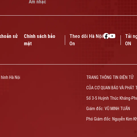
Âm nhạc
khoản sử
Chính sách bảo
Theo dõi Hà Nội
Tải n
mật
On
ON
 hình Hà Nội
TRANG THÔNG TIN ĐIỆN TỬ
CỦA CƠ QUAN BÁO VÀ PHÁT 
Số 3-5 Huỳnh Thúc Kháng-Ph
Giám đốc: VŨ MINH TUẤN
Phó Giám đốc: Nguyễn Kim K