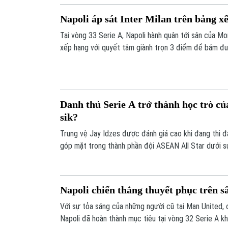
Napoli áp sát Inter Milan trên bảng x
Tại vòng 33 Serie A, Napoli hành quân tới sân của M
xếp hạng với quyết tâm giành trọn 3 điểm để bám đuổ
Danh thủ Serie A trở thành học trò 
sik?
Trung vệ Jay Idzes được đánh giá cao khi đang thi đ
góp mặt trong thành phần đội ASEAN All Star dưới 
sik ở trận giao hữu với MU.
Napoli chiến thắng thuyết phục trên s
Với sự tỏa sáng của những người cũ tại Man United, 
Napoli đã hoàn thành mục tiêu tại vòng 32 Serie A k