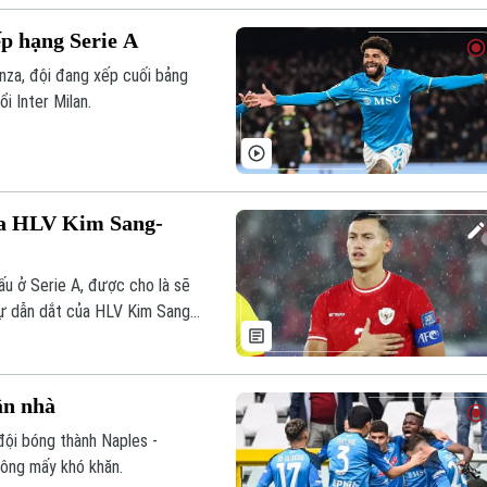
ếp hạng Serie A
onza, đội đang xếp cuối bảng
i Inter Milan.
của HLV Kim Sang-
ấu ở Serie A, được cho là sẽ
sự dẫn dắt của HLV Kim Sang-
ân nhà
đội bóng thành Naples -
hông mấy khó khăn.