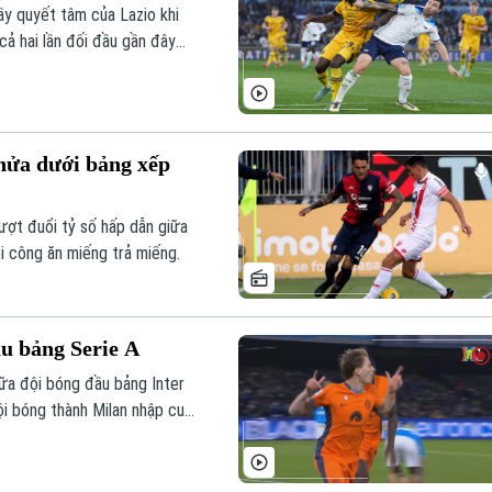
ầy quyết tâm của Lazio khi
cả hai lần đối đầu gần đây
 nửa dưới bảng xếp
ượt đuổi tỷ số hấp dẫn giữa
ôi công ăn miếng trả miếng.
ầu bảng Serie A
ữa đội bóng đầu bảng Inter
ội bóng thành Milan nhập cuộc
g.