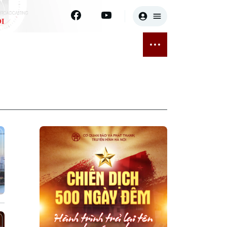
I
E
THỂ THAO
GIẢI TRÍ
ĐÃ PHÁT SÓNG
Bóng đá
Tin tức
ỡng
Quần vợt
Sao
sức khỏe
Golf
Điện ảnh
Thời trang
Âm nhạc