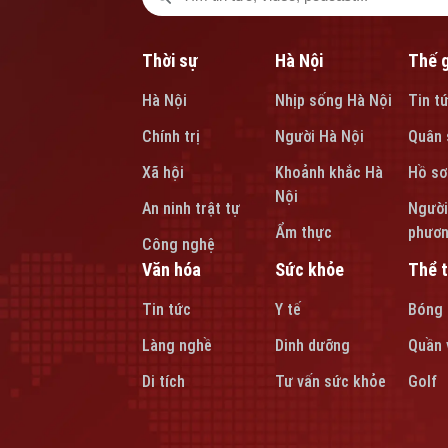
Thời sự
Hà Nội
Thế g
Hà Nội
Nhịp sống Hà Nội
Tin t
Chính trị
Người Hà Nội
Quân 
Xã hội
Khoảnh khắc Hà
Hồ sơ
Nội
An ninh trật tự
Người
Ẩm thực
phươ
Công nghệ
Văn hóa
Sức khỏe
Thể 
Tin tức
Y tế
Bóng
Làng nghề
Dinh dưỡng
Quần 
Di tích
Tư vấn sức khỏe
Golf