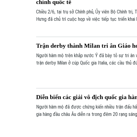
chính quốc tế
Chiều 2/6, tại trụ sở Chính phủ, Ủy viên Bộ Chính trị
Hưng đã chủ trì cuộc họp về việc tiếp tục triển khai
chính quốc tế tại Việt Nam.
Trận derby thành Milan tri ân Giáo h
Người hâm mộ trên khắp nước Ý đã bày tỏ sự tri ân v
trận derby Milan ở cúp Quốc gia Italia, các cầu thủ 
sân, khoác vai nhau trước khi trận đấu bắt đầu.
Diễn biến các giải vô địch quốc gia h
Người hâm mộ đã được chứng kiến nhiều trận đấu hấp
gia hàng đầu châu Âu diễn ra trong đêm 20 rạng sáng