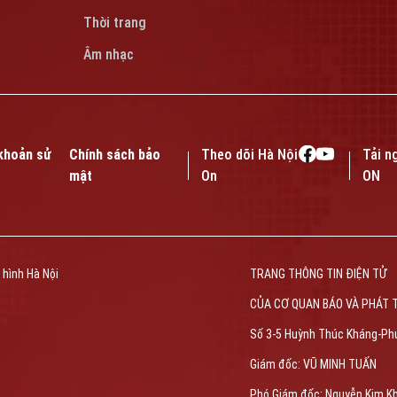
Thời trang
Âm nhạc
khoản sử
Chính sách bảo
Theo dõi Hà Nội
Tải n
mật
On
ON
 hình Hà Nội
TRANG THÔNG TIN ĐIỆN TỬ
CỦA CƠ QUAN BÁO VÀ PHÁT 
Số 3-5 Huỳnh Thúc Kháng-Ph
Giám đốc: VŨ MINH TUẤN
Phó Giám đốc: Nguyễn Kim K