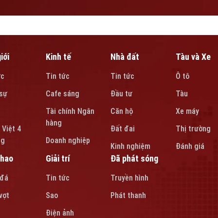
iới
Kinh tế
Nhà đất
Tàu và Xe
ức
Tin tức
Tin tức
Ô tô
sự
Cafe sáng
Đầu tư
Tàu
Tài chính Ngân
Căn hộ
Xe máy
hàng
 Việt 4
Đất đai
Thị trường
ng
Doanh nghiệp
Kinh nghiệm
Đánh giá
thao
Giải trí
Đã phát sóng
 đá
Tin tức
Truyền hình
vợt
Sao
Phát thanh
Điện ảnh