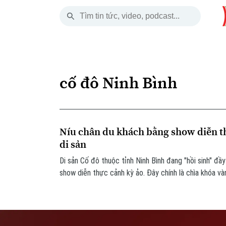
Chủ Nhật
THỜI SỰ
HÀ NỘI
THẾ GIỚI
09 Tháng 08, 2026
Hà Nội
Nhịp sống Hà Nộ
Tin tức
cố đô Ninh Bình
Chính trị
Người Hà Nội
Quân s
Xã hội
Khoảnh khắc Hà 
Hồ sơ
Níu chân du khách bằng show diễn t
An ninh trật tự
Ẩm thực
Người V
di sản
Di sản Cố đô thuộc tỉnh Ninh Bình đang "hồi sinh" đ
Công nghệ
show diễn thực cảnh kỳ ảo. Đây chính là chìa khóa vàn
chân du khách lâu hơn bằng những giá trị văn hóa khác