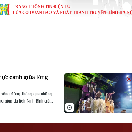
TRANG THÔNG TIN ĐIỆN TỬ
CỦA CƠ QUAN BÁO VÀ PHÁT THANH TRUYỀN HÌNH HÀ NỘ
KINH TẾ
NHÀ ĐẤT
TÀU VÀ XE
GIÁO DỤC
VĂN HÓA
SỨC KHỎ
i
Tin tức
Tin tức
Ô tô
Tin tức
Tin tức
Y tế
ự
Cafe sáng
Đầu tư
Tàu
Tuyển sinh
Làng nghề
Dinh dư
Nội
Tài chính Ngân hàng
Căn hộ
Xe máy
Hướng nghiệp
Di tích
Tư vấn 
hực cảnh giữa lòng
iệt 4 phương
Doanh nghiệp
Đất đai
Thị trường
ầy sống động thông qua những
Kinh nghiệm
Đánh giá
g giúp du lịch Ninh Bình giữ
 biệt.