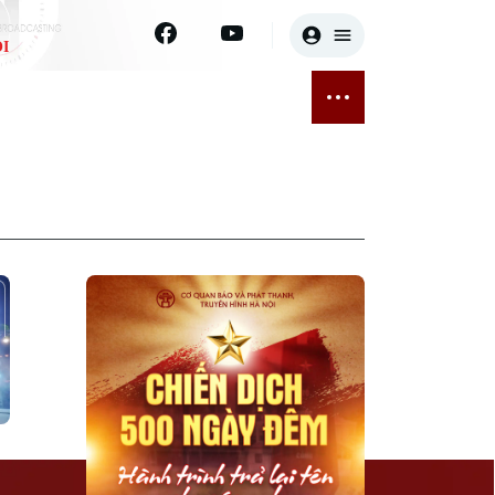
I
E
THỂ THAO
GIẢI TRÍ
ĐÃ PHÁT SÓNG
Bóng đá
Tin tức
ỡng
Quần vợt
Sao
sức khỏe
Golf
Điện ảnh
Thời trang
Âm nhạc