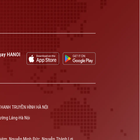
gay HANOI
THANH TRUYỀN HÌNH HÀ NỘI
ường Láng-Hà Nội
hiêm, Nguyễn Minh Đức, Nguyễn Thành Lợi