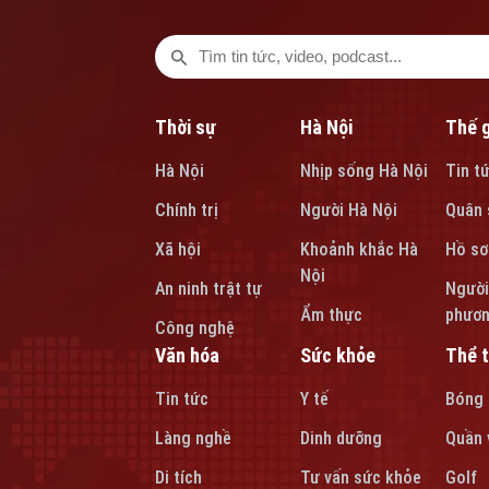
Thời sự
Hà Nội
Thế g
Hà Nội
Nhịp sống Hà Nội
Tin t
Chính trị
Người Hà Nội
Quân 
Xã hội
Khoảnh khắc Hà
Hồ sơ
Nội
An ninh trật tự
Người
Ẩm thực
phươ
Công nghệ
Văn hóa
Sức khỏe
Thể 
Tin tức
Y tế
Bóng
Làng nghề
Dinh dưỡng
Quần 
Di tích
Tư vấn sức khỏe
Golf