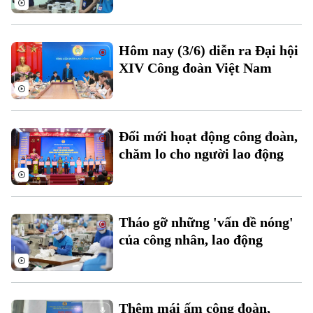
Hôm nay (3/6) diễn ra Đại hội
XIV Công đoàn Việt Nam
Đổi mới hoạt động công đoàn,
chăm lo cho người lao động
Bản quyền thuộc về Cơ quan Báo và Phát thanh Truyền hình Hà Nội Giấy
phép số: Số 63/GP-TTDT, cấp ngày 10/05/2023
TRANG THÔNG TIN ĐIỆN TỬ
CỦA CƠ QUAN BÁO VÀ PHÁT THANH TRUYỀN HÌNH HÀ NỘI
Tháo gỡ những 'vấn đề nóng'
Số 3-5 Huỳnh Thúc Kháng-Phường Láng-Hà Nội
của công nhân, lao động
Giám đốc: VŨ MINH TUẤN
Phó Giám đốc: Nguyễn Kim Khiêm, Nguyễn Minh Đức, Nguyễn Thành Lợi
Thêm mái ấm công đoàn,