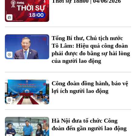
Thời sự 18h00 | 04/06/2026
Tổng Bí thư, Chủ tịch nước
Tô Lâm: Hiệu quả công đoàn
phải được đo bằng sự hài lòng
của người lao động
Liên hệ đường dây nóng (bấm để gọi)
Tòa soạn
Tòa soạn
0865.116.699 (hotline)
0865.116.699
Công đoàn đồng hành, bảo vệ
lợi ích người lao động
Hà Nội đưa tổ chức Công
đoàn đến gần người lao động