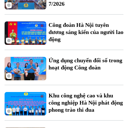
7/2026
Chuyên mục
Thời sự
Công đoàn Hà Nội tuyên
Hà Nội
dương sáng kiến của người lao
Hà Nội
động
Chính trị
Nhịp sống Hà Nội
Thế giới
Xã hội
Ứng dụng chuyển đổi số trong
Người Hà Nội
Tin tức
Kinh tế
hoạt động Công đoàn
An ninh trật tự
Khoảnh khắc Hà Nội
Quân sự
Tin tức
Nhà đất
Công nghệ
Ẩm thực
Hồ sơ
Cafe sáng
Khu công nghệ cao và khu
Tin tức
Tàu và Xe
công nghiệp Hà Nội phát động
Người Việt 4 phương
Tài chính Ngân hàng
phong trào thi đua
Đầu tư
Ô tô
Giáo dục
Doanh nghiệp
Căn hộ
Tàu