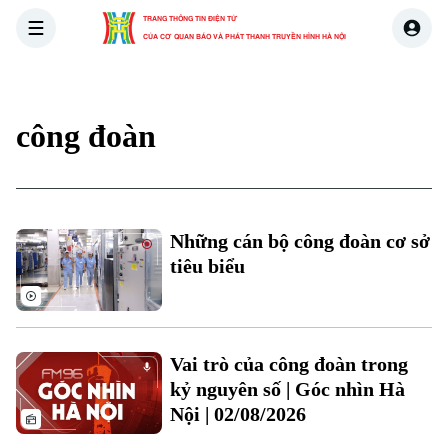
TRANG THÔNG TIN ĐIỆN TỬ
CỦA CƠ QUAN BÁO VÀ PHÁT THANH TRUYỀN HÌNH HÀ NỘI
THỜI SỰ
HÀ NỘI
THẾ GIỚI
KINH TẾ
NHÀ ĐẤT
công đoàn
Những cán bộ công đoàn cơ sở
tiêu biểu
Vai trò của công đoàn trong
kỷ nguyên số | Góc nhìn Hà
Nội | 02/08/2026