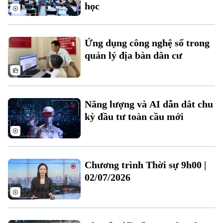
Chuyên mục
học
Thời sự
Ứng dụng công nghệ số trong
Hà Nội
Hà Nội
quản lý địa bàn dân cư
Chính trị
Nhịp sống Hà Nội
Thế giới
Xã hội
Người Hà Nội
Năng lượng và AI dẫn dắt chu
Tin tức
Kinh tế
kỳ đầu tư toàn cầu mới
An ninh trật tự
Khoảnh khắc Hà Nội
Quân sự
Tin tức
Nhà đất
Công nghệ
Ẩm thực
Hồ sơ
Cafe sáng
Tin tức
Chương trình Thời sự 9h00 |
Tàu và Xe
Người Việt 4 phương
02/07/2026
Tài chính Ngân hàng
Đầu tư
Ô tô
Giáo dục
Doanh nghiệp
Căn hộ
Tàu
Tin tức
Văn hóa