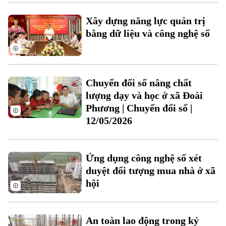
Xây dựng năng lực quản trị
bằng dữ liệu và công nghệ số
Chuyển đổi số nâng chất
lượng dạy và học ở xã Đoài
Bản quyền thuộc về Cơ quan Báo và Phát thanh Truyền hình Hà Nội Giấy
Phương | Chuyển đổi số |
phép số: Số 63/GP-TTDT, cấp ngày 10/05/2023
12/05/2026
TRANG THÔNG TIN ĐIỆN TỬ
CỦA CƠ QUAN BÁO VÀ PHÁT THANH TRUYỀN HÌNH HÀ NỘI
Số 3-5 Huỳnh Thúc Kháng-Phường Láng-Hà Nội
Ứng dụng công nghệ số xét
Giám đốc: VŨ MINH TUẤN
duyệt đối tượng mua nhà ở xã
Phó Giám đốc: Nguyễn Kim Khiêm, Nguyễn Minh Đức, Nguyễn Thành Lợi
hội
An toàn lao động trong kỷ