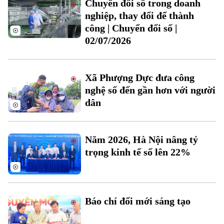
Chuyển đổi số trong doanh
Đất đai
Xe máy
nghiệp, thay đổi để thành
Tuyển sinh
Tin tức
Sức khỏe
công | Chuyển đổi số |
Kinh nghiệm
Thị trường
02/07/2026
Hướng nghiệp
Làng nghề
Y tế
Thể thao
Đánh giá
Di tích
Dinh dưỡng
Xã Phượng Dực đưa công
Bóng đá
Giải trí
nghệ số đến gần hơn với người
Tư vấn sức khỏe
dân
Quần vợt
Tin tức
Đã phát sóng
Golf
Sao
Năm 2026, Hà Nội nâng tỷ
trọng kinh tế số lên 22%
Điện ảnh
Thời trang
Báo chí đổi mới sáng tạo
Âm nhạc