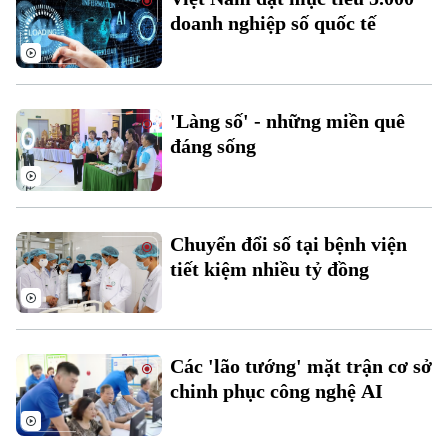
doanh nghiệp số quốc tế
'Làng số' - những miền quê
đáng sống
Liên hệ đường dây nóng (bấm để gọi)
Tòa soạn
Tòa soạn
Chuyển đổi số tại bệnh viện
0865.116.699 (hotline)
0865.116.699
tiết kiệm nhiều tỷ đồng
Các 'lão tướng' mặt trận cơ sở
chinh phục công nghệ AI