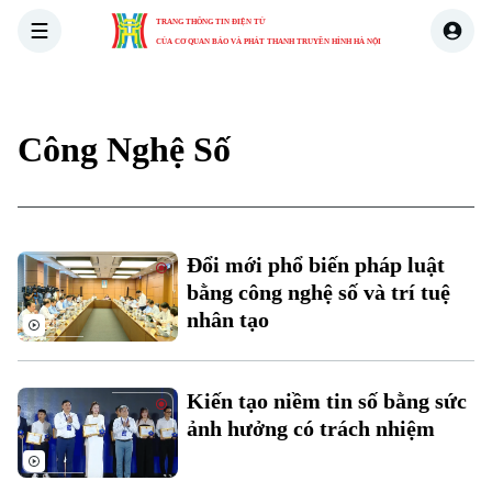
TRANG THÔNG TIN ĐIỆN TỬ
CỦA CƠ QUAN BÁO VÀ PHÁT THANH TRUYỀN HÌNH HÀ NỘI
THỜI SỰ
HÀ NỘI
THẾ GIỚI
KINH TẾ
NHÀ ĐẤT
Công Nghệ Số
Đổi mới phổ biến pháp luật
bằng công nghệ số và trí tuệ
nhân tạo
Kiến tạo niềm tin số bằng sức
ảnh hưởng có trách nhiệm