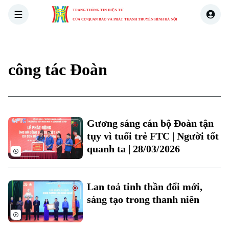
TRANG THÔNG TIN ĐIỆN TỬ
CỦA CƠ QUAN BÁO VÀ PHÁT THANH TRUYỀN HÌNH HÀ NỘI
THỜI SỰ
HÀ NỘI
THẾ GIỚI
KINH TẾ
NHÀ ĐẤT
công tác Đoàn
Xu hướng
Chuyên mục
Gương sáng cán bộ Đoàn tận
tụy vì tuổi trẻ FTC | Người tốt
Thời sự
quanh ta | 28/03/2026
Hà Nội
Hà Nội
Lan toả tinh thần đổi mới,
Chính trị
Nhịp sống Hà Nội
sáng tạo trong thanh niên
Thế giới
Xã hội
Người Hà Nội
Tin tức