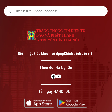
TRANG THÔNG TIN ĐIỆN TỬ
BÁO VÀ PHÁT THANH
& TRUYỀN HÌNH HÀ NỘI
Bản quyền thuộc về Cơ quan Báo và Phát thanh Truyền hình Hà Nội Giấy
phép số: Số 63/GP-TTDT, cấp ngày 10/05/2023
Giới thiệu
Điều khoản sử dụng
Chính sách bảo mật
TRANG THÔNG TIN ĐIỆN TỬ
CỦA CƠ QUAN BÁO VÀ PHÁT THANH TRUYỀN HÌNH HÀ NỘI
Theo dõi Hà Nội On
Số 3-5 Huỳnh Thúc Kháng-Phường Láng-Hà Nội
Giám đốc: VŨ MINH TUẤN
Phó Giám đốc: Nguyễn Kim Khiêm, Nguyễn Minh Đức, Nguyễn Thành Lợi
Tải ngay HANOI ON