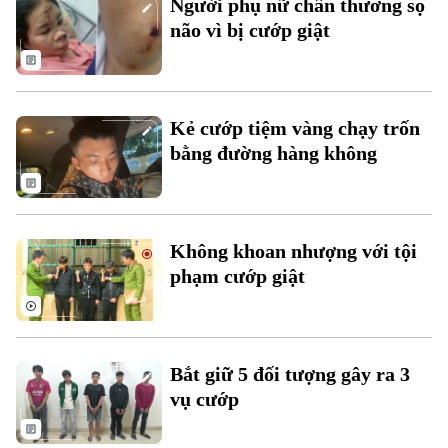
Người phụ nữ chấn thương sọ
Đất đai
Xe máy
não vì bị cướp giật
Tuyển sinh
Tin tức
Sức khỏe
Kinh nghiệm
Thị trường
Hướng nghiệp
Làng nghề
Y tế
Thể thao
Đánh giá
Kẻ cướp tiệm vàng chạy trốn
Di tích
Dinh dưỡng
bằng đường hàng không
Bóng đá
Giải trí
Tư vấn sức khỏe
Quần vợt
Tin tức
Đã phát sóng
Golf
Không khoan nhượng với tội
Sao
phạm cướp giật
Điện ảnh
Thời trang
Bắt giữ 5 đối tượng gây ra 3
Âm nhạc
vụ cướp