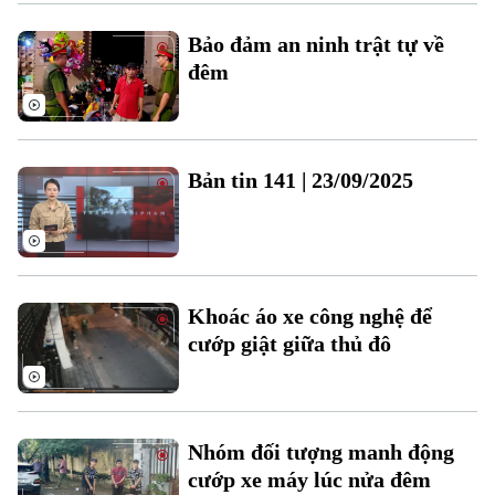
Xu hướng
Bảo đảm an ninh trật tự về
đêm
Bản tin 141 | 23/09/2025
Khoác áo xe công nghệ để
cướp giật giữa thủ đô
Nhóm đối tượng manh động
cướp xe máy lúc nửa đêm
Chuyên mục