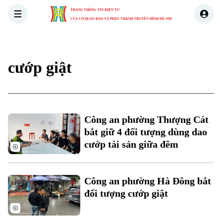
TRANG THÔNG TIN ĐIỆN TỬ
CỦA CƠ QUAN BÁO VÀ PHÁT THANH TRUYỀN HÌNH HÀ NỘI
THỜI SỰ
HÀ NỘI
THẾ GIỚI
KINH TẾ
NHÀ ĐẤT
cướp giật
Công an phường Thượng Cát
bắt giữ 4 đối tượng dùng dao
cướp tài sản giữa đêm
Công an phường Hà Đông bắt
đối tượng cướp giật