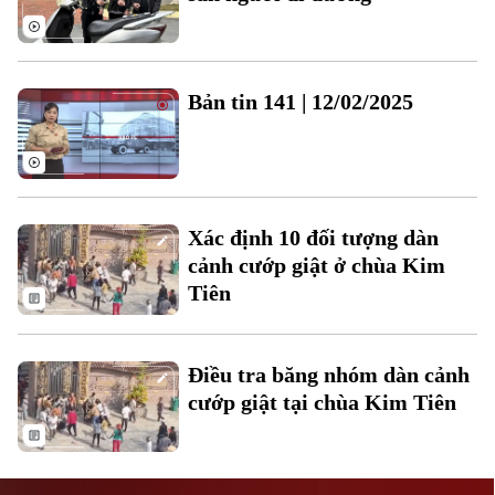
Bản tin 141 | 12/02/2025
Liên hệ đường dây nóng (bấm để gọi)
Tòa soạn
Tòa soạn
Xác định 10 đối tượng dàn
0865.116.699 (hotline)
0865.116.699
cảnh cướp giật ở chùa Kim
Tiên
Điều tra băng nhóm dàn cảnh
cướp giật tại chùa Kim Tiên