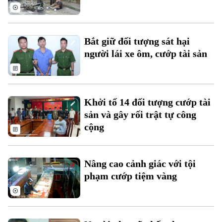
Thời sự
Bắt giữ đối tượng sát hại
Hà Nội
Hà Nội
người lái xe ôm, cướp tài sản
Chính trị
Nhịp sống Hà Nội
Thế giới
Xã hội
Người Hà Nội
Tin tức
Khởi tố 14 đối tượng cướp tài
Kinh tế
An ninh trật tự
sản và gây rối trật tự công
Khoảnh khắc Hà Nội
Quân sự
cộng
Tin tức
Nhà đất
Công nghệ
Ẩm thực
Hồ sơ
Cafe sáng
Tin tức
Tàu và Xe
Nâng cao cảnh giác với tội
Người Việt 4 phương
Tài chính Ngân hàng
phạm cướp tiệm vàng
Đầu tư
Ô tô
Giáo dục
Doanh nghiệp
Căn hộ
Tàu
Tin tức
Văn hóa