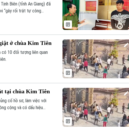
 Tịnh Biên (tỉnh An Giang) đã
i “gây rối trật tự công
chùa Kim Tiên (phường An Phú,
giật ở chùa Kim Tiên
 có 10 đối tượng liên quan
iên.
t tại chùa Kim Tiên
ủng cố hồ sơ, làm việc với
công cộng và có dấu hiệu
u vực chùa Kim Tiên (tổ 13,
sáng 3/2.