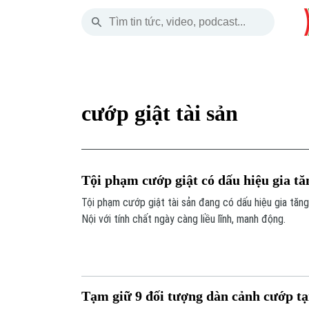
Thứ Sáu
THỜI SỰ
HÀ NỘI
THẾ GIỚI
07 Tháng 08, 2026
Hà Nội
Nhịp sống Hà Nộ
Tin tức
cướp giật tài sản
Chính trị
Người Hà Nội
Quân s
Xã hội
Khoảnh khắc Hà 
Hồ sơ
Tội phạm cướp giật có dấu hiệu gia tă
An ninh trật tự
Ẩm thực
Người V
Tội phạm cướp giật tài sản đang có dấu hiệu gia tăng
Nội với tính chất ngày càng liều lĩnh, manh động.
Công nghệ
Tạm giữ 9 đối tượng dàn cảnh cướp t