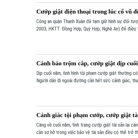
Cướp giật điện thoại trong lúc cổ vũ 
Công an quận Thanh Xuân đã tạm giữ hình sự đối tư
2003; HKTT: Đồng Hợp, Quỳ Hợp, Nghệ An) để điều tra
Cảnh báo trộm cắp, cướp giật dịp cuố
Dịp cuối năm, tình hình tội phạm cướp giật thường có
Người dân đi ngoài đường cần hết sức cảnh giác, t
biểu hiện bất thường nào xung quanh mình không.
Cảnh giác tội phạm cướp, cướp giật tà
Càng về cuối năm, tình trạng cướp giật tài sản lại càn
cần sơ hở trong việc bảo vệ tài sản đều có thể trở t