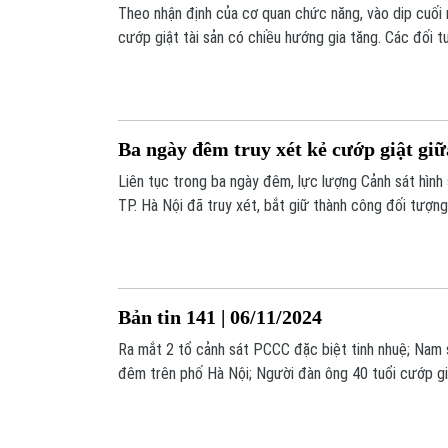
Theo nhận định của cơ quan chức năng, vào dip cuối 
cướp giật tài sản có chiều hướng gia tăng. Các đối 
hở, chủ quan của người dân để lấy đi tài sản có giá tr
dân cần nêu cao tinh thần cảnh giác, phòng ngừa tội
Ba ngày đêm truy xét kẻ cướp giật gi
Liên tục trong ba ngày đêm, lực lượng Cảnh sát hìn
TP. Hà Nội đã truy xét, bắt giữ thành công đối tượng
tại khu đô thị Văn Quán.
Bản tin 141 | 06/11/2024
Ra mắt 2 tổ cảnh sát PCCC đặc biệt tinh nhuệ; Nam 
đêm trên phố Hà Nội; Người đàn ông 40 tuổi cướp giật 
những thông tin đáng chú ý trong bản tin hôm nay.