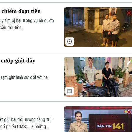
 chiếm đoạt tiền
y tìm bị hại trong vụ án cướp
cầu đổi tiền.
 cướp giật dây
ạm giữ hình sự đối với hai
ắt giữ hai đối tượng tàng trữ
" cổ phiếu CMS;… là những