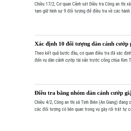
Chiều 17/2, Cơ quan Cảnh sát Điều tra Công an thị xã
tạm giữ hình sự 9 đối tượng để điều tra về các hành v
cộng,” “cố ý gây thương tích” và “cướp tài sản” tại 
thị xã Tịnh Biên).
Xác định 10 đối tượng dàn cảnh cướp 
Theo kết quả bước đầu, cơ quan điều tra đã xác định
đến vụ dàn cảnh cướp tài sản trước cổng chùa Kim T
Điều tra băng nhóm dàn cảnh cướp giậ
Chiều 4/2, Công an thị xã Tịnh Biên (An Giang) đang c
các đối tượng có liên quan trong vụ gây rối trật tự 
cướp giật tài sản, cố ý gây thương tích xảy ra tại kh
khóm Phú Hòa, phường An Phú, thị xã Tịnh Biên) vào 