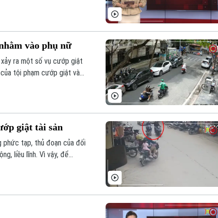
n nhằm vào phụ nữ
 xảy ra một số vụ cướp giật
h của tội phạm cướp giật và
i một mình trên đường.
ớp giật tài sản
g phức tạp, thủ đoạn của đối
, liều lĩnh. Vì vậy, để
lượng chức năng thì người dân