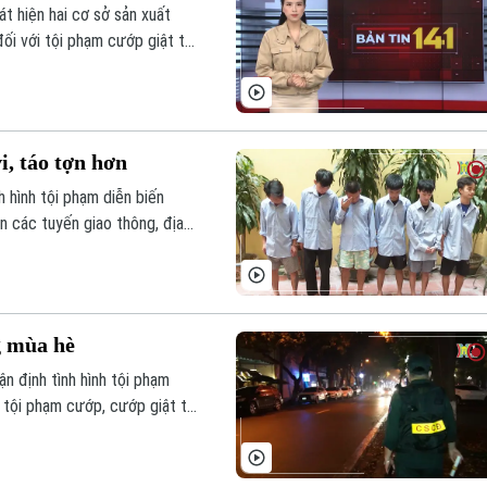
t hiện hai cơ sở sản xuất
ối với tội phạm cướp giật tài
nh hôm nay.
i, táo tợn hơn
 hình tội phạm diễn biến
n các tuyến giao thông, địa
g mùa hè
n định tình hình tội phạm
 tội phạm cướp, cướp giật tài
 các khu thưa dân cư.