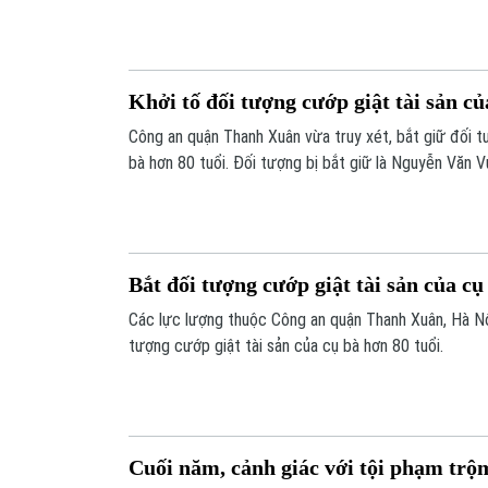
tượng cướp giật.
Khởi tố đối tượng cướp giật tài sản củ
Công an quận Thanh Xuân vừa truy xét, bắt giữ đối t
bà hơn 80 tuổi. Đối tượng bị bắt giữ là Nguyễn Văn V
xã Thượng Lâm, huyện Mỹ Đức, Hà Nội).
Bắt đối tượng cướp giật tài sản của cụ
Các lực lượng thuộc Công an quận Thanh Xuân, Hà Nội
tượng cướp giật tài sản của cụ bà hơn 80 tuổi.
Cuối năm, cảnh giác với tội phạm trộm