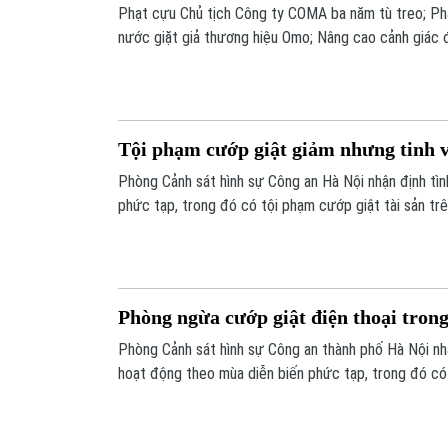
Phạt cựu Chủ tịch Công ty COMA ba năm tù treo; Phá
nước giặt giả thương hiệu Omo; Nâng cao cảnh giác đ
sản;… là những thông tin đáng chú ý trong chương trì
Tội phạm cướp giật giảm nhưng tinh v
Phòng Cảnh sát hình sự Công an Hà Nội nhận định tình
phức tạp, trong đó có tội phạm cướp giật tài sản trê
bàn công cộng.
Phòng ngừa cướp giật điện thoại tron
Phòng Cảnh sát hình sự Công an thành phố Hà Nội nhậ
hoạt động theo mùa diễn biến phức tạp, trong đó có
sản trên các tuyến giao thông, địa bàn công cộng và