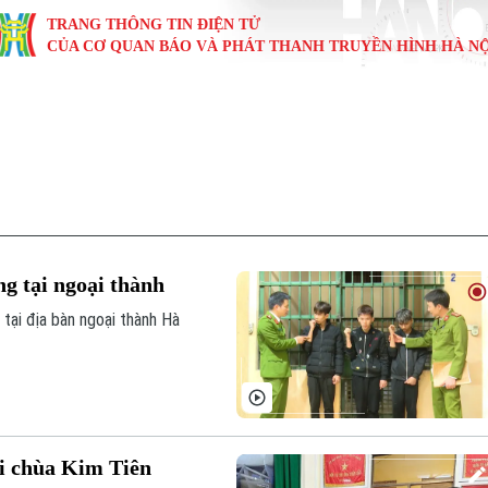
TRANG THÔNG TIN ĐIỆN TỬ
CỦA CƠ QUAN BÁO VÀ PHÁT THANH TRUYỀN HÌNH HÀ NỘ
KINH TẾ
NHÀ ĐẤT
TÀU VÀ XE
GIÁO DỤC
VĂN HÓA
SỨC KHỎ
i
Tin tức
Tin tức
Ô tô
Tin tức
Tin tức
Y tế
ự
Cafe sáng
Đầu tư
Tàu
Tuyển sinh
Làng nghề
Dinh dư
Nội
Tài chính Ngân hàng
Căn hộ
Xe máy
Hướng nghiệp
Di tích
Tư vấn 
ng tại ngoại thành
iệt 4 phương
Doanh nghiệp
Đất đai
Thị trường
 tại địa bàn ngoại thành Hà
Kinh nghiệm
Đánh giá
ại chùa Kim Tiên