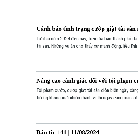
thông tin đáng chú ý trong bản tin hôm nay.
Cảnh báo tình trạng cướp giật tài sả
Từ đầu năm 2024 đến nay, trên địa bàn thành phố đã
tài sản. Những vụ án cho thấy sự manh động, liều lĩn
đối tượng chúng thường nhắm đến đa số là phụ nữ đ
Nâng cao cảnh giác đối với tội phạm cư
Tội phạm cướp, cướp giật tài sản diễn biến ngày càn
tượng không mới nhưng hành vi thì ngày càng manh động
phòng, chống hiệu quả, ngoài các biện pháp của lực 
cần nâng cao ý thức cảnh giác.
Bản tin 141 | 11/08/2024