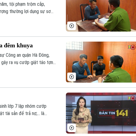
năm, tội phạm trộm cắp,
tượng thường lợi dụng sự sơ
ị; điều này đòi hỏi mỗi người
 phạm.
ữa đêm khuya
h sự Công an quận Hà Đông,
 gây ra vụ cướp giật táo tợn
sinh lớp 7 lập nhóm cướp
tài sản để trả nợ;... là