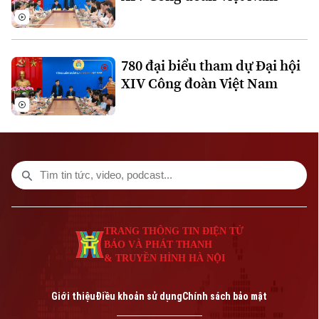
Liên hệ đường dây nóng (bấm để gọi)
Tòa soạn
Tòa soạn
0865.116.699 (hotline)
0865.116.699
780 đại biểu tham dự Đại hội
XIV Công đoàn Việt Nam
TRANG THÔNG TIN ĐIỆN TỬ
BÁO VÀ PHÁT THANH
& TRUYỀN HÌNH HÀ NỘI
Giới thiệu
Điều khoản sử dụng
Chính sách bảo mật
Bản quyền thuộc về Cơ quan Báo và Phát thanh Truyền hình Hà Nội Giấy