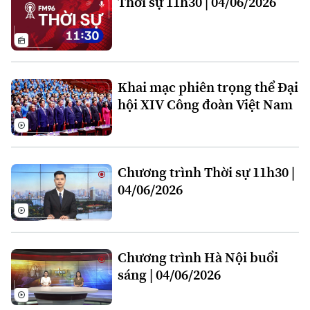
Thời sự 11h30 | 04/06/2026
Làng nghề
Y tế
Thể thao
Đánh giá
Di tích
Dinh dưỡng
Bóng đá
Giải trí
Tư vấn sức khỏe
Quần vợt
Khai mạc phiên trọng thể Đại
Tin tức
Đã phát sóng
hội XIV Công đoàn Việt Nam
Golf
Sao
Điện ảnh
Chương trình Thời sự 11h30 |
Thời trang
04/06/2026
Âm nhạc
Chương trình Hà Nội buổi
sáng | 04/06/2026