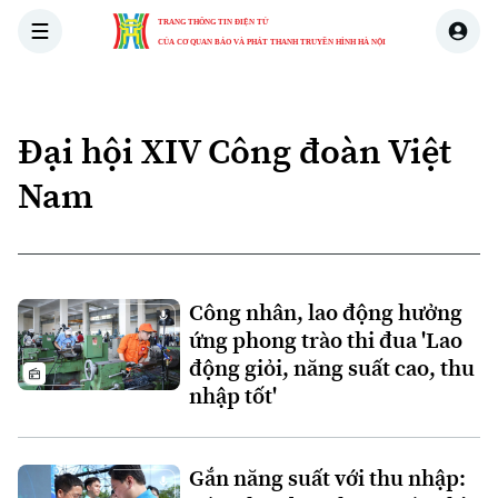
TRANG THÔNG TIN ĐIỆN TỬ
CỦA CƠ QUAN BÁO VÀ PHÁT THANH TRUYỀN HÌNH HÀ NỘI
THỜI SỰ
HÀ NỘI
THẾ GIỚI
KINH TẾ
NHÀ ĐẤT
Đại hội XIV Công đoàn Việt
Nam
Công nhân, lao động hưởng
ứng phong trào thi đua 'Lao
động giỏi, năng suất cao, thu
nhập tốt'
Gắn năng suất với thu nhập:
Xu hướng