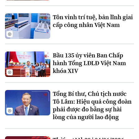
Hà Nội
Hà Nội
Tôn vinh trí tuệ, bản lĩnh giai
Chính trị
Nhịp sống Hà Nội
Thế giới
cấp công nhân Việt Nam
Xã hội
Người Hà Nội
Tin tức
Kinh tế
An ninh trật tự
Khoảnh khắc Hà Nội
Quân sự
Bầu 135 ủy viên Ban Chấp
Tin tức
Nhà đất
Công nghệ
hành Tổng LĐLĐ Việt Nam
Ẩm thực
Hồ sơ
khóa XIV
Cafe sáng
Tin tức
Tàu và Xe
Người Việt 4 phương
Tài chính Ngân hàng
Đầu tư
Ô tô
Giáo dục
Tổng Bí thư, Chủ tịch nước
Doanh nghiệp
Tô Lâm: Hiệu quả công đoàn
Căn hộ
Tàu
phải được đo bằng sự hài
Tin tức
Văn hóa
lòng của người lao động
Đất đai
Xe máy
Tuyển sinh
Tin tức
Sức khỏe
Kinh nghiệm
Thị trường
Hướng nghiệp