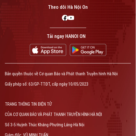
phép số: Số 63/GP-TTDT, cấp ngày 10/05/2023
Theo dõi Hà Nội On
TRANG THÔNG TIN ĐIỆN TỬ
CỦA CƠ QUAN BÁO VÀ PHÁT THANH TRUYỀN HÌNH HÀ NỘI
Số 3-5 Huỳnh Thúc Kháng-Phường Láng-Hà Nội
Giám đốc: VŨ MINH TUẤN
Phó Giám đốc: Nguyễn Kim Khiêm, Nguyễn Minh Đức, Nguyễn Thành Lợi
Tải ngay HANOI ON
Bản quyền thuộc về Cơ quan Báo và Phát thanh Truyền hình Hà Nội
Giấy phép số: 63/GP-TTĐT, cấp ngày 10/05/2023
TRANG THÔNG TIN ĐIỆN TỬ
CỦA CƠ QUAN BÁO VÀ PHÁT THANH TRUYỀN HÌNH HÀ NỘI
Số 3-5 Huỳnh Thúc Kháng-Phường Láng-Hà Nội
Giám đốc: VŨ MINH TUẤN