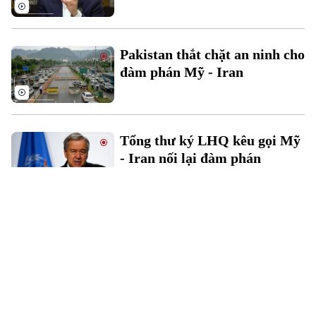
Pakistan thắt chặt an ninh cho
đàm phán Mỹ - Iran
Tổng thư ký LHQ kêu gọi Mỹ
- Iran nối lại đàm phán
Mỹ cân nhắc tổ chức thêm
cuộc gặp trực tiếp với Iran
Ẩn số sau khi đàm phán Mỹ -