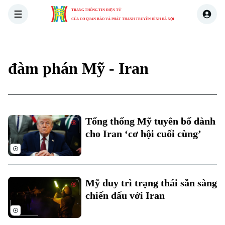
TRANG THÔNG TIN ĐIỆN TỬ
CỦA CƠ QUAN BÁO VÀ PHÁT THANH TRUYỀN HÌNH HÀ NỘI
THỜI SỰ
HÀ NỘI
THẾ GIỚI
KINH TẾ
NHÀ ĐẤT
đàm phán Mỹ - Iran
Tổng thống Mỹ tuyên bố dành
cho Iran ‘cơ hội cuối cùng’
Mỹ duy trì trạng thái sẵn sàng
chiến đấu với Iran