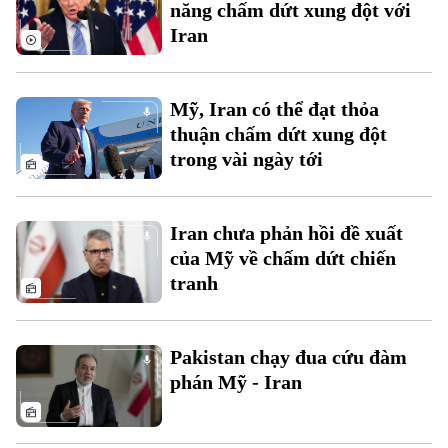
năng chấm dứt xung đột với
Iran
Mỹ, Iran có thể đạt thỏa
thuận chấm dứt xung đột
trong vài ngày tới
Iran chưa phản hồi đề xuất
của Mỹ về chấm dứt chiến
tranh
Bản quyền thuộc về Cơ quan Báo và Phát thanh Truyền hình Hà Nội Giấy
phép số: Số 63/GP-TTDT, cấp ngày 10/05/2023
Pakistan chạy đua cứu đàm
phán Mỹ - Iran
TRANG THÔNG TIN ĐIỆN TỬ
CỦA CƠ QUAN BÁO VÀ PHÁT THANH TRUYỀN HÌNH HÀ NỘI
Số 3-5 Huỳnh Thúc Kháng-Phường Láng-Hà Nội
Giám đốc: VŨ MINH TUẤN