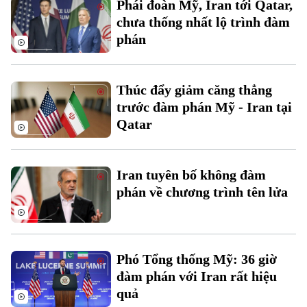
Thời sự
Phái đoàn Mỹ, Iran tới Qatar,
chưa thống nhất lộ trình đàm
Hà Nội
phán
Hà Nội
Chính trị
Nhịp sống Hà Nội
Thế giới
Thúc đẩy giảm căng thẳng
Xã hội
trước đàm phán Mỹ - Iran tại
Người Hà Nội
Tin tức
Kinh tế
Qatar
An ninh trật tự
Khoảnh khắc Hà Nội
Quân sự
Tin tức
Nhà đất
Công nghệ
Ẩm thực
Iran tuyên bố không đàm
Hồ sơ
Cafe sáng
phán về chương trình tên lửa
Tin tức
Tàu và Xe
Người Việt 4 phương
Tài chính Ngân hàng
Đầu tư
Ô tô
Giáo dục
Doanh nghiệp
Căn hộ
Phó Tổng thống Mỹ: 36 giờ
Tàu
Tin tức
Văn hóa
đàm phán với Iran rất hiệu
Đất đai
quả
Xe máy
Tuyển sinh