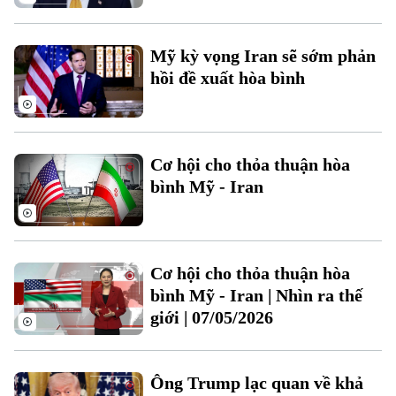
Mỹ kỳ vọng Iran sẽ sớm phản
hồi đề xuất hòa bình
Liên hệ đường dây nóng (bấm để gọi)
Tòa soạn
Tòa soạn
0865.116.699 (hotline)
0865.116.699
Cơ hội cho thỏa thuận hòa
bình Mỹ - Iran
Cơ hội cho thỏa thuận hòa
bình Mỹ - Iran | Nhìn ra thế
giới | 07/05/2026
Ông Trump lạc quan về khả