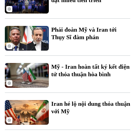
đạt nhiều tiến triển
Phái đoàn Mỹ và Iran tới
Thụy Sĩ đàm phán
Mỹ - Iran hoàn tất ký kết điện
tử thỏa thuận hòa bình
Theo dõi Hà Nội On
Iran hé lộ nội dung thỏa thuận
với Mỹ