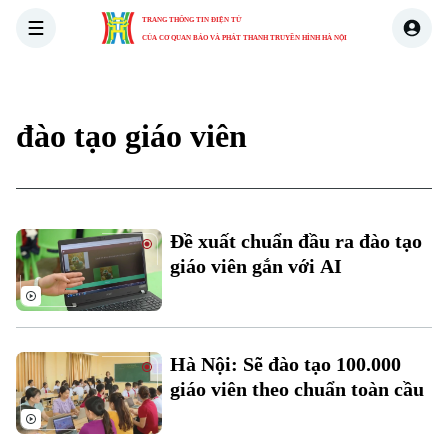
TRANG THÔNG TIN ĐIỆN TỬ
CỦA CƠ QUAN BÁO VÀ PHÁT THANH TRUYỀN HÌNH HÀ NỘI
THỜI SỰ
HÀ NỘI
THẾ GIỚI
KINH TẾ
NHÀ ĐẤT
đào tạo giáo viên
Xu hướng
Đề xuất chuẩn đầu ra đào tạo
giáo viên gắn với AI
Chuyên mục
Thời sự
Hà Nội: Sẽ đào tạo 100.000
Hà Nội
Hà Nội
giáo viên theo chuẩn toàn cầu
Chính trị
Nhịp sống Hà Nội
Thế giới