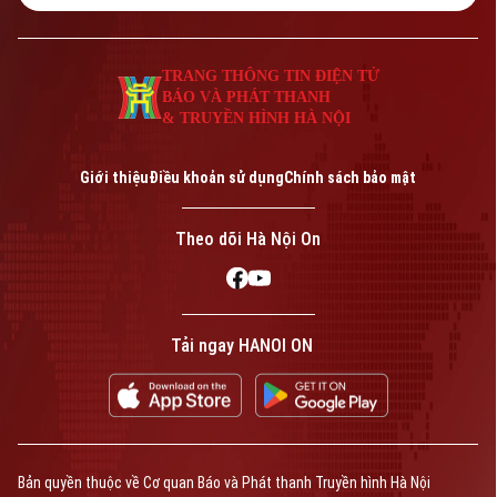
Tư vấn sức khỏe
Quần vợt
Tin tức
Đã phát sóng
TRANG THÔNG TIN ĐIỆN TỬ
Golf
BÁO VÀ PHÁT THANH
Sao
& TRUYỀN HÌNH HÀ NỘI
Điện ảnh
Theo dõi Hà Nội On
Giới thiệu
Điều khoản sử dụng
Chính sách bảo mật
Thời trang
Theo dõi Hà Nội On
Âm nhạc
Liên hệ đường dây nóng (bấm để gọi)
Tải ngay HANOI ON
Tòa soạn
Tòa soạn
0865.116.699 (hotline)
0865.116.699
Bản quyền thuộc về Cơ quan Báo và Phát thanh Truyền hình Hà Nội
Bản quyền thuộc về Cơ quan Báo và Phát thanh Truyền hình Hà Nội Giấy