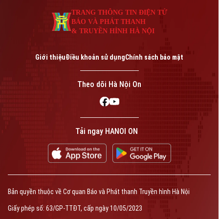
An ninh trật tự
Khoảnh khắc Hà Nội
TRANG THÔNG TIN ĐIỆN TỬ
Quân sự
Tin tức
Nhà đất
BÁO VÀ PHÁT THANH
Công nghệ
Ẩm thực
& TRUYỀN HÌNH HÀ NỘI
Hồ sơ
Cafe sáng
Tin tức
Tàu và Xe
Giới thiệu
Điều khoản sử dụng
Chính sách bảo mật
Người Việt 4 phương
Tài chính Ngân hàng
Đầu tư
Ô tô
Giáo dục
Theo dõi Hà Nội On
Doanh nghiệp
Căn hộ
Tàu
Tin tức
Văn hóa
Đất đai
Xe máy
Tuyển sinh
Tin tức
Tải ngay HANOI ON
Sức khỏe
Kinh nghiệm
Thị trường
Hướng nghiệp
Làng nghề
Y tế
Thể thao
Đánh giá
Di tích
Dinh dưỡng
Bóng đá
Giải trí
Bản quyền thuộc về Cơ quan Báo và Phát thanh Truyền hình Hà Nội
Tư vấn sức khỏe
Quần vợt
Giấy phép số: 63/GP-TTĐT, cấp ngày 10/05/2023
Tin tức
Đã phát sóng