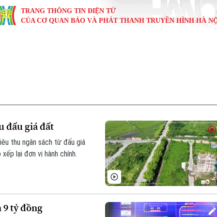
TRANG THÔNG TIN ĐIỆN TỬ
CỦA CƠ QUAN BÁO VÀ PHÁT THANH TRUYỀN HÌNH HÀ NỘ
KINH TẾ
NHÀ ĐẤT
TÀU VÀ XE
GIÁO DỤC
VĂN HÓA
SỨC KHỎ
i
Tin tức
Tin tức
Ô tô
Tin tức
Tin tức
Y tế
ự
Cafe sáng
Đầu tư
Tàu
Tuyển sinh
Làng nghề
Dinh dư
Nội
Tài chính Ngân hàng
Căn hộ
Xe máy
Hướng nghiệp
Di tích
Tư vấn 
u đấu giá đất
iệt 4 phương
Doanh nghiệp
Đất đai
Thị trường
iêu thu ngân sách từ đấu giá
xếp lại đơn vị hành chính.
Kinh nghiệm
Đánh giá
 9 tỷ đồng