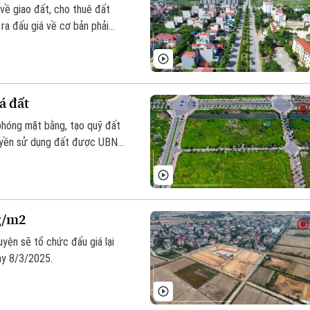
về giao đất, cho thuê đất
ra đấu giá về cơ bản phải
á đất
phóng mặt bằng, tạo quỹ đất
quyền sử dụng đất được UBND
ng/m2
yện sẽ tổ chức đấu giá lại
ày 8/3/2025.