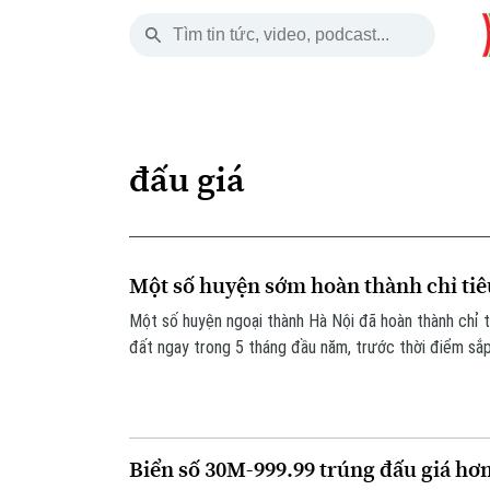
Thứ Sáu
THỜI SỰ
HÀ NỘI
THẾ GIỚI
07 Tháng 08, 2026
Hà Nội
Nhịp sống Hà Nộ
Tin tức
đấu giá
Chính trị
Người Hà Nội
Quân s
Xã hội
Khoảnh khắc Hà 
Hồ sơ
Một số huyện sớm hoàn thành chỉ tiê
An ninh trật tự
Ẩm thực
Người V
Một số huyện ngoại thành Hà Nội đã hoàn thành chỉ t
đất ngay trong 5 tháng đầu năm, trước thời điểm sắp 
Công nghệ
Biển số 30M-999.99 trúng đấu giá hơn