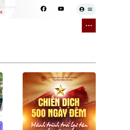
I
E
THỂ THAO
GIẢI TRÍ
ĐÃ PHÁT SÓNG
Bóng đá
Tin tức
ỡng
Quần vợt
Sao
sức khỏe
Golf
Điện ảnh
Thời trang
Âm nhạc