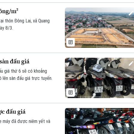
 đồng/m²
tại thôn Đông Lai, xã Quang
ày 8/3.
 sàn đấu giá
ấu giá thứ 6 sẽ có khoảng
ô lên sàn đấu giá trực tuyến.
ợc đấu giá
xe máy đã được niêm yết và