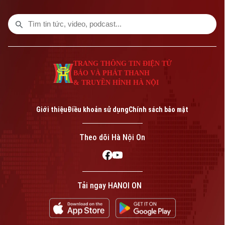
TRANG THÔNG TIN ĐIỆN TỬ
BÁO VÀ PHÁT THANH
& TRUYỀN HÌNH HÀ NỘI
Bản quyền thuộc về Cơ quan Báo và Phát thanh Truyền hình Hà Nội Giấy
phép số: Số 63/GP-TTDT, cấp ngày 10/05/2023
Giới thiệu
Điều khoản sử dụng
Chính sách bảo mật
TRANG THÔNG TIN ĐIỆN TỬ
CỦA CƠ QUAN BÁO VÀ PHÁT THANH TRUYỀN HÌNH HÀ NỘI
Theo dõi Hà Nội On
Số 3-5 Huỳnh Thúc Kháng-Phường Láng-Hà Nội
Giám đốc: VŨ MINH TUẤN
Phó Giám đốc: Nguyễn Kim Khiêm, Nguyễn Minh Đức, Nguyễn Thành Lợi
Tải ngay HANOI ON