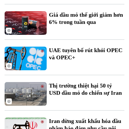
Giá dầu mỏ thế giới giảm hơn
6% trong tuần qua
Theo dõi Hà Nội On
UAE tuyên bố rút khỏi OPEC
và OPEC+
Thị trường thiệt hại 50 tỷ
USD dầu mỏ do chiến sự Iran
Iran dừng xuất khẩu hóa dầu
nhằm bảo đảm nhu cầu nội