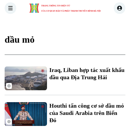
TRANG THÔNG TIN ĐIỆN TỬ
CỦA CƠ QUAN BÁO VÀ PHÁT THANH TRUYỀN HÌNH HÀ NỘI
THỜI SỰ
HÀ NỘI
THẾ GIỚI
KINH TẾ
NHÀ ĐẤT
dầu mỏ
Iraq, Liban hợp tác xuất khẩu
dầu qua Địa Trung Hải
Houthi tấn công cơ sở dầu mỏ
của Saudi Arabia trên Biển
Đỏ