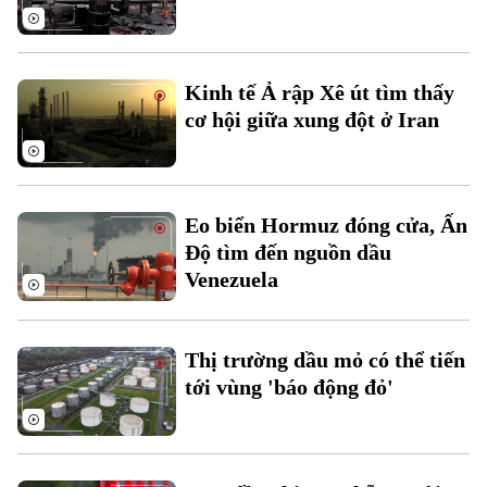
Thời sự
Kinh tế Ả rập Xê út tìm thấy
Hà Nội
Hà Nội
cơ hội giữa xung đột ở Iran
Chính trị
Nhịp sống Hà Nội
Thế giới
Xã hội
Người Hà Nội
Tin tức
Eo biển Hormuz đóng cửa, Ấn
Kinh tế
An ninh trật tự
Độ tìm đến nguồn dầu
Khoảnh khắc Hà Nội
Quân sự
Venezuela
Tin tức
Nhà đất
Công nghệ
Ẩm thực
Hồ sơ
Cafe sáng
Tin tức
Tàu và Xe
Thị trường dầu mỏ có thể tiến
Người Việt 4 phương
Tài chính Ngân hàng
tới vùng 'báo động đỏ'
Đầu tư
Ô tô
Giáo dục
Doanh nghiệp
Căn hộ
Tàu
Tin tức
Văn hóa