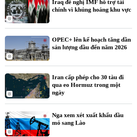
Iraq đề nghị IMF hỗ trợ tài
Đất đai
Xe máy
chính vì khủng hoảng khu vực
Tuyển sinh
Tin tức
Sức khỏe
Kinh nghiệm
Thị trường
Hướng nghiệp
Làng nghề
Y tế
Thể thao
Đánh giá
OPEC+ lên kế hoạch tăng dần
Di tích
Dinh dưỡng
sản lượng dầu đến năm 2026
Bóng đá
Giải trí
Tư vấn sức khỏe
Quần vợt
Tin tức
Đã phát sóng
Golf
Iran cấp phép cho 30 tàu đi
Sao
qua eo Hormuz trong một
ngày
Điện ảnh
Thời trang
Nga xem xét xuất khẩu dầu
Âm nhạc
mỏ sang Lào