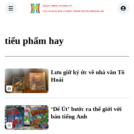
TRANG THÔNG TIN ĐIỆN TỬ
CỦA CƠ QUAN BÁO VÀ PHÁT THANH TRUYỀN HÌNH HÀ NỘI
THỜI SỰ
HÀ NỘI
THẾ GIỚI
KINH TẾ
NHÀ ĐẤT
tiểu phẩm hay
Xu hướng
Lưu giữ ký ức về nhà văn Tô
Hoài
Chuyên mục
Thời sự
‘Dế Út’ bước ra thế giới với
bản tiếng Anh
Hà Nội
Hà Nội