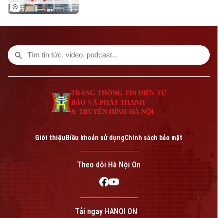
Di tích
Dinh dưỡng
Bóng đá
Giải trí
Tư vấn sức khỏe
Quần vợt
Tin tức
Đã phát sóng
Golf
Sao
Điện ảnh
TRANG THÔNG TIN ĐIỆN TỬ
Theo dõi Hà Nội On
BÁO VÀ PHÁT THANH
Thời trang
& TRUYỀN HÌNH HÀ NỘI
Âm nhạc
Giới thiệu
Điều khoản sử dụng
Chính sách bảo mật
Theo dõi Hà Nội On
Liên hệ đường dây nóng (bấm để gọi)
Tòa soạn
Tòa soạn
0865.116.699 (hotline)
0865.116.699
Tải ngay HANOI ON