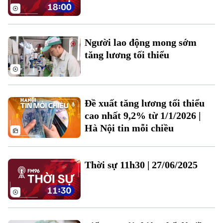
Người Việt 4 phương
Tài chính Ngân hàng
Đầu tư
Ô tô
Giáo dục
Doanh nghiệp
Căn hộ
Người lao động mong sớm
Tàu
Tin tức
tăng lương tối thiểu
Văn hóa
Đất đai
Xe máy
Tuyển sinh
Tin tức
Sức khỏe
Kinh nghiệm
Thị trường
Hướng nghiệp
Đề xuất tăng lương tối thiểu
Làng nghề
Y tế
Thể thao
cao nhất 9,2% từ 1/1/2026 |
Đánh giá
Di tích
Hà Nội tin mỗi chiều
Dinh dưỡng
Bóng đá
Giải trí
Tư vấn sức khỏe
Quần vợt
Thời sự 11h30 | 27/06/2025
Tin tức
Đã phát sóng
Golf
Sao
Điện ảnh