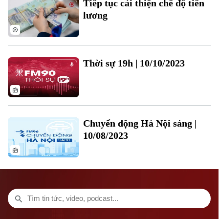
Tiếp tục cải thiện chế độ tiền
Thời trang
lương
Âm nhạc
Theo dõi Hà Nội On
Thời sự 19h | 10/10/2023
Chuyển động Hà Nội sáng |
10/08/2023
Liên hệ đường dây nóng (bấm để gọi)
Tòa soạn
Tòa soạn