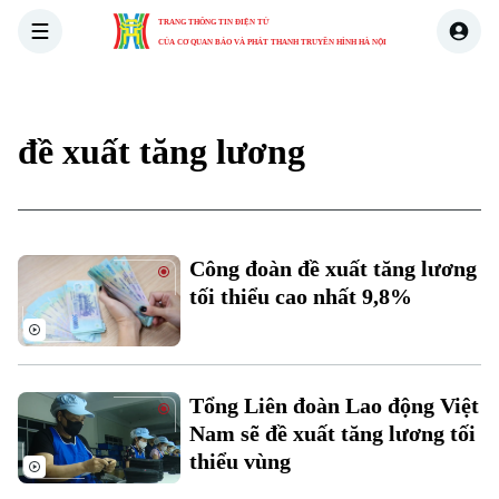
TRANG THÔNG TIN ĐIỆN TỬ
CỦA CƠ QUAN BÁO VÀ PHÁT THANH TRUYỀN HÌNH HÀ NỘI
THỜI SỰ
HÀ NỘI
THẾ GIỚI
KINH TẾ
NHÀ ĐẤT
đề xuất tăng lương
Công đoàn đề xuất tăng lương
tối thiểu cao nhất 9,8%
Xu hướng
Tổng Liên đoàn Lao động Việt
Nam sẽ đề xuất tăng lương tối
thiểu vùng