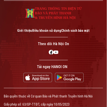
0865.116.699 (hotline)
0865.116.699
TRANG THÔNG TIN ĐIỆN TỬ
BÁO VÀ PHÁT THANH
& TRUYỀN HÌNH HÀ NỘI
Giới thiệu
Điều khoản sử dụng
Chính sách bảo mật
Theo dõi Hà Nội On
Bản quyền thuộc về Cơ quan Báo và Phát thanh Truyền hình Hà Nội Giấy
Tải ngay HANOI ON
phép số: Số 63/GP-TTDT, cấp ngày 10/05/2023
TRANG THÔNG TIN ĐIỆN TỬ
CỦA CƠ QUAN BÁO VÀ PHÁT THANH TRUYỀN HÌNH HÀ NỘI
Số 3-5 Huỳnh Thúc Kháng-Phường Láng-Hà Nội
Giám đốc: VŨ MINH TUẤN
Phó Giám đốc: Nguyễn Kim Khiêm, Nguyễn Minh Đức, Nguyễn Thành Lợi
Bản quyền thuộc về Cơ quan Báo và Phát thanh Truyền hình Hà Nội
Giấy phép số: 63/GP-TTĐT, cấp ngày 10/05/2023