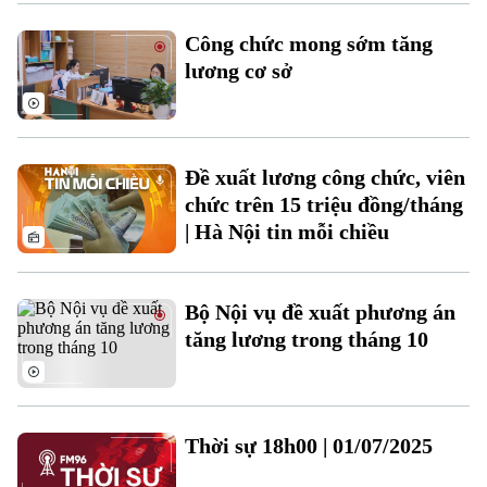
Công chức mong sớm tăng
lương cơ sở
Chuyên mục
Thời sự
Đề xuất lương công chức, viên
chức trên 15 triệu đồng/tháng
Hà Nội
| Hà Nội tin mỗi chiều
Hà Nội
Chính trị
Nhịp sống Hà Nội
Thế giới
Bộ Nội vụ đề xuất phương án
Xã hội
tăng lương trong tháng 10
Người Hà Nội
Tin tức
Kinh tế
An ninh trật tự
Khoảnh khắc Hà Nội
Quân sự
Tin tức
Nhà đất
Công nghệ
Ẩm thực
Thời sự 18h00 | 01/07/2025
Hồ sơ
Cafe sáng
Tin tức
Tàu và Xe