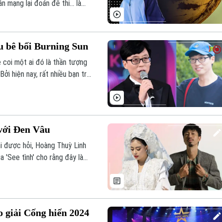
 mạng lại đoán đề thi... là
i Showbiz hôm nay.
u bê bối Burning Sun
ẻ coi một ai đó là thần tượng
Bởi hiện nay, rất nhiều bạn trẻ
uổi, không chỉ về tài năng mà
với Đen Vâu
hi được hỏi, Hoàng Thuỳ Linh
ủa 'See tình' cho rằng đây là
o giải Cống hiến 2024