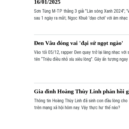
16/01/2025
Sơn Tùng M-TP thắng 3 giải "Làn sóng Xanh 2024"; 'V
sau 1 ngày ra mắt; Ngọc Khuê 'dạo chơi' với âm nhạc 
livestream quảng bá nông sản Việt;... là những nội du
Showbiz hôm nay.
Đen Vâu đóng vai 'đại sứ ngọt ngào'
Vào tối 05/12, rapper Đen quay trở lại làng nhạc vớ
tên “Triệu điều nhỏ xíu xiêu lòng”. Gây ấn tượng ngay
hình ảnh mà Đen góp nhặt được từ cuộc sống bình dị
Gia đình Hoàng Thùy Linh phản hồi gì
Thông tin Hoàng Thùy Linh đã sinh con đầu lòng cho
trên mạng xã hội hôm nay. Vậy thực hư thế nào?