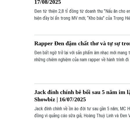
17/08/2025
Đen từ thiện 2,8 tỉ đồng từ doanh thu "Nấu ăn cho 
hiện đầy bí ẩn trong MV mới; “Kho báu” của Trọng Hiế
Nam;... là những thông tin đáng chú ý trong bản tin T
Rapper Đen đậm chất thơ và tự sự tro
Đen bất ngờ trở lại với sản phẩm âm nhạc mới mang 
những chiêm nghiệm của nam rapper về hành trình đi 
đời.
Jack đính chính bê bối sau 5 năm im lặ
Showbiz | 16/07/2025
Jack đính chính về ồn ào đời tư sau gần 5 năm; MC H
đồng vì quảng cáo sữa giả; Hoàng Thuỳ Linh và Đen V
"Giá như ta là nhau": Bước chuyển mình trong âm nhạc
đáng chú ý trong bản tin Thế giới Showbiz hôm nay.