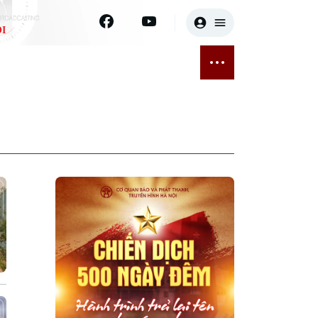
I
E
THỂ THAO
GIẢI TRÍ
ĐÃ PHÁT SÓNG
Bóng đá
Tin tức
ỡng
Quần vợt
Sao
sức khỏe
Golf
Điện ảnh
Thời trang
Âm nhạc