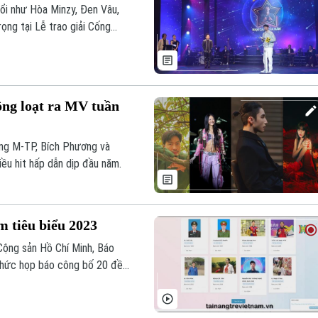
uổi như Hòa Minzy, Đen Vâu,
rọng tại Lễ trao giải Cống
ồng loạt ra MV tuần
ùng M-TP, Bích Phương và
ều hit hấp dẫn dịp đầu năm.
 tiêu biểu 2023
Cộng sản Hồ Chí Minh, Báo
 chức họp báo công bố 20 đề
 thưởng Gương mặt trẻ Việt