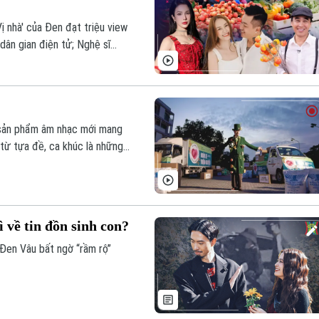
ị nhà' của Đen đạt triệu view
dân gian điện tử; Nghệ sĩ
ng trong Bản tin Thế giới
i sản phẩm âm nhạc mới mang
 từ tựa đề, ca khúc là những
 xung quanh mình.
 về tin đồn sinh con?
 Đen Vâu bất ngờ “rầm rộ”