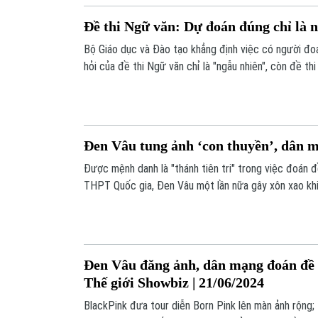
Đề thi Ngữ văn: Dự đoán đúng chỉ là 
Bộ Giáo dục và Đào tạo khẳng định việc có người đ
hỏi của đề thi Ngữ văn chỉ là "ngẫu nhiên", còn đề th
Đen Vâu tung ảnh ‘con thuyền’, dân m
Được mệnh danh là "thánh tiên tri" trong việc đoán 
THPT Quốc gia, Đen Vâu một lần nữa gây xôn xao khi 
đề thi môn Ngữ Văn sắp tới. Tấm hình này nhanh chón
làn sóng suy đoán từ người hâm mộ.
Đen Vâu đăng ảnh, dân mạng đoán đề
Thế giới Showbiz | 21/06/2024
BlackPink đưa tour diễn Born Pink lên màn ảnh rộng; L