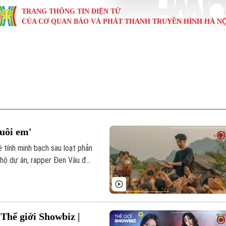
TRANG THÔNG TIN ĐIỆN TỬ
CỦA CƠ QUAN BÁO VÀ PHÁT THANH TRUYỀN HÌNH HÀ NỘ
KINH TẾ
NHÀ ĐẤT
TÀU VÀ XE
GIÁO DỤC
VĂN HÓA
SỨC KHỎ
i
Tin tức
Tin tức
Ô tô
Tin tức
Tin tức
Y tế
ự
Cafe sáng
Đầu tư
Tàu
Tuyển sinh
Làng nghề
Dinh dư
Nội
Tài chính Ngân hàng
Căn hộ
Xe máy
Hướng nghiệp
Di tích
Tư vấn 
Nuôi em'
iệt 4 phương
Doanh nghiệp
Đất đai
Thị trường
 tính minh bạch sau loạt phản
 hộ dự án, rapper Đen Vâu đã
Kinh nghiệm
Đánh giá
 Thế giới Showbiz |