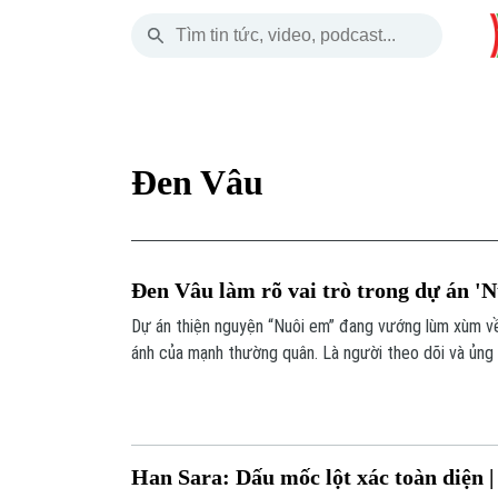
Thứ Sáu
THỜI SỰ
HÀ NỘI
THẾ GIỚI
07 Tháng 08, 2026
Hà Nội
Nhịp sống Hà Nộ
Tin tức
Đen Vâu
Chính trị
Người Hà Nội
Quân s
Xã hội
Khoảnh khắc Hà 
Hồ sơ
Đen Vâu làm rõ vai trò trong dự án '
An ninh trật tự
Ẩm thực
Người V
Dự án thiện nguyện “Nuôi em” đang vướng lùm xùm về
ánh của mạnh thường quân. Là người theo dõi và ủng
Công nghệ
lên tiếng làm rõ vai trò của mình.
Han Sara: Dấu mốc lột xác toàn diện |