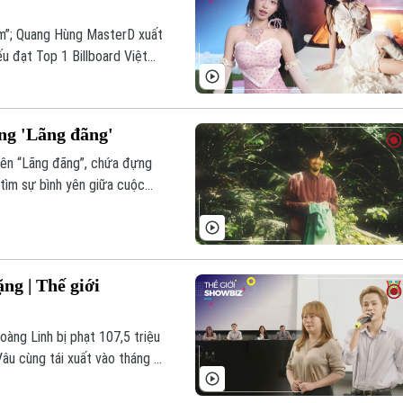
em”; Quang Hùng MasterD xuất
u đạt Top 1 Billboard Việt
hế giới Showbiz hôm nay.
ng 'Lãng đãng'
tên “Lãng đãng”, chứa đựng
tìm sự bình yên giữa cuộc
ng | Thế giới
oàng Linh bị phạt 107,5 triệu
âu cùng tái xuất vào tháng 8;
 của Mie... là những thông tin