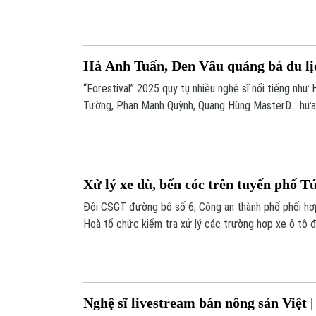
Hà Anh Tuấn, Đen Vâu quảng bá du lị
“Forestival” 2025 quy tụ nhiều nghệ sĩ nổi tiếng như
Tường, Phan Mạnh Quỳnh, Quang Hùng MasterD… hứa
nhạc đa màu sắc giữa thiên nhiên Ninh Bình.
Xử lý xe dù, bến cóc trên tuyến phố 
Đội CSGT đường bộ số 6, Công an thành phố phối hợ
Hoà tổ chức kiểm tra xử lý các trường hợp xe ô tô đ
tuyến phố Tú Mỡ.
Nghệ sĩ livestream bán nông sản Việt |