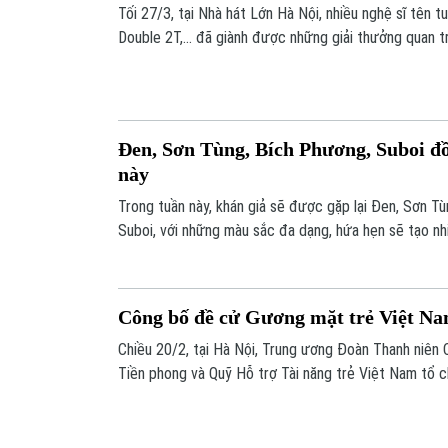
Tối 27/3, tại Nhà hát Lớn Hà Nội, nhiều nghệ sĩ tên t
Double 2T,... đã giành được những giải thưởng quan t
hiến lần thứ 18 do báo Thể thao và Văn hóa tổ chức.
Đen, Sơn Tùng, Bích Phương, Suboi đ
này
Trong tuần này, khán giả sẽ được gặp lại Đen, Sơn T
Suboi, với những màu sắc đa dạng, hứa hẹn sẽ tạo nhi
Công bố đề cử Gương mặt trẻ Việt Nam
Chiều 20/2, tại Hà Nội, Trung ương Đoàn Thanh niên 
Tiền phong và Quỹ Hỗ trợ Tài năng trẻ Việt Nam tổ
cử tiêu biểu vào vòng bình chọn trực tuyến của Giải
Nam tiêu biểu năm 2023.