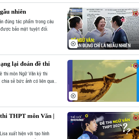
ngẫu nhiên
oán đúng tác phẩm trong câu
i được bảo mật tuyệt đối.
ạng lại đoán đề thi
đề thi môn Ngữ Văn kỳ thi
chia sẻ bức ảnh có liên quan
g thu hút sự chú ý và tạo nên
 thi THPT môn Văn |
isa xuất hiện với tạo hình