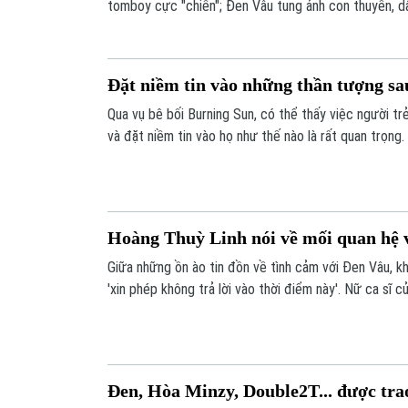
tomboy cực "chiến"; Đen Vâu tung ảnh con thuyền, dân
những thông tin đáng chú ý có trong bản tin Thế giớ
Đặt niềm tin vào những thần tượng sa
Qua vụ bê bối Burning Sun, có thể thấy việc người tr
và đặt niềm tin vào họ như thế nào là rất quan trọng. 
đang dần coi các nghệ sĩ là một hình tượng để theo đ
còn về lối sống.
Hoàng Thuỳ Linh nói về mối quan hệ 
Giữa những ồn ào tin đồn về tình cảm với Đen Vâu, k
'xin phép không trả lời vào thời điểm này'. Nữ ca sĩ c
chuyện cá nhân.
Đen, Hòa Minzy, Double2T... được tra