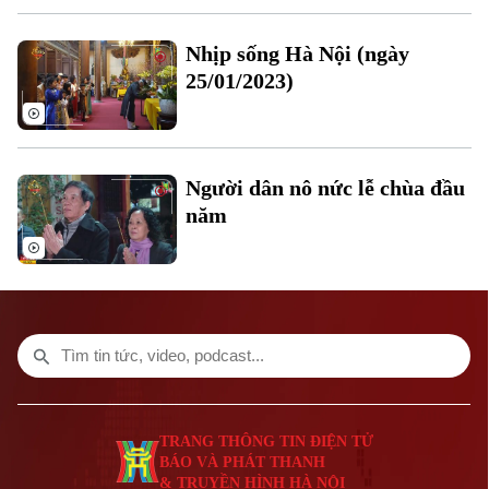
Nhịp sống Hà Nội (ngày
25/01/2023)
Người dân nô nức lễ chùa đầu
năm
Liên hệ đường dây nóng (bấm để gọi)
Tòa soạn
Tòa soạn
0865.116.699 (hotline)
0865.116.699
TRANG THÔNG TIN ĐIỆN TỬ
BÁO VÀ PHÁT THANH
& TRUYỀN HÌNH HÀ NỘI