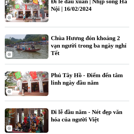
Đi lễ đầu xuân | Nhịp sống Hà
Tin tức
Đã phát sóng
Nội | 16/02/2024
Golf
Sao
Điện ảnh
Chùa Hương đón khoảng 2
Thời trang
vạn người trong ba ngày nghỉ
Tết
Âm nhạc
Phủ Tây Hồ - Điểm đến tâm
linh ngày đầu năm
Theo dõi Hà Nội On
Đi lễ đầu năm - Nét đẹp văn
hóa của người Việt