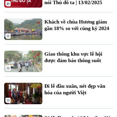
Kinh tế
nói Thủ đô ta | 13/02/2025
An ninh trật tự
Khoảnh khắc Hà Nội
Quân sự
Tin tức
Nhà đất
Công nghệ
Ẩm thực
Khách về chùa Hương giảm
Hồ sơ
Cafe sáng
gần 18% so với cùng kỳ 2024
Tin tức
Tàu và Xe
Người Việt 4 phương
Tài chính Ngân hàng
Đầu tư
Ô tô
Giáo dục
Doanh nghiệp
Giao thông khu vực lễ hội
Căn hộ
Tàu
Tin tức
được đảm bảo thông suốt
Văn hóa
Đất đai
Xe máy
Tuyển sinh
Tin tức
Sức khỏe
Kinh nghiệm
Thị trường
Hướng nghiệp
Đi lễ đầu xuân, nét đẹp văn
Làng nghề
Y tế
Thể thao
hóa của người Việt
Đánh giá
Di tích
Dinh dưỡng
Bóng đá
Giải trí
Tư vấn sức khỏe
Quần vợt