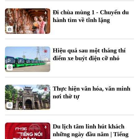
Đi chùa mùng 1 - Chuyến du
hành tìm về tĩnh lặng
Hiệu quả sau một tháng thí
điểm xe buýt điện cỡ nhỏ
Chuyên mục
Thời sự
Thực hiện văn hóa, văn minh
nơi thờ tự
Hà Nội
Hà Nội
Chính trị
Nhịp sống Hà Nội
Thế giới
Du lịch tâm linh hút khách
Xã hội
những ngày đầu năm | Tiếng
Người Hà Nội
Tin tức