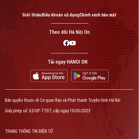
Giới thiệu
Điều khoản sử dụng
Chính sách bảo mật
Theo dõi Hà Nội On
Bản quyền thuộc về Cơ quan Báo và Phát thanh Truyền hình Hà Nội Giấy
phép số: Số 63/GP-TTDT, cấp ngày 10/05/2023
TRANG THÔNG TIN ĐIỆN TỬ
Tải ngay HANOI ON
CỦA CƠ QUAN BÁO VÀ PHÁT THANH TRUYỀN HÌNH HÀ NỘI
Số 3-5 Huỳnh Thúc Kháng-Phường Láng-Hà Nội
Giám đốc: VŨ MINH TUẤN
Phó Giám đốc: Nguyễn Kim Khiêm, Nguyễn Minh Đức, Nguyễn Thành Lợi
Bản quyền thuộc về Cơ quan Báo và Phát thanh Truyền hình Hà Nội
Giấy phép số: 63/GP-TTĐT, cấp ngày 10/05/2023
TRANG THÔNG TIN ĐIỆN TỬ