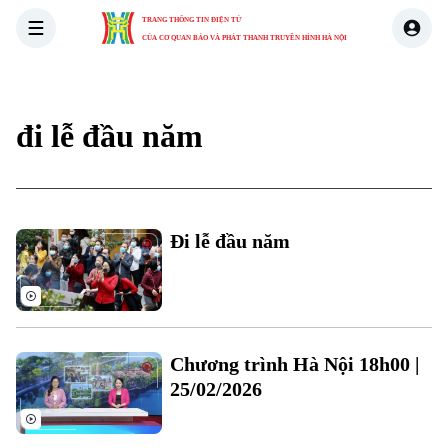
TRANG THÔNG TIN ĐIỆN TỬ
CỦA CƠ QUAN BÁO VÀ PHÁT THANH TRUYỀN HÌNH HÀ NỘI
THỜI SỰ
HÀ NỘI
THẾ GIỚI
KINH TẾ
NHÀ ĐẤT
đi lễ đầu năm
Đi lễ đầu năm
Chương trình Hà Nội 18h00 |
Xu hướng
25/02/2026