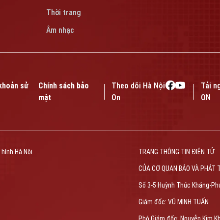
Thời trang
Âm nhạc
khoản sử
Chính sách bảo
Theo dõi Hà Nội
Tải n
mật
On
ON
 hình Hà Nội
TRANG THÔNG TIN ĐIỆN TỬ
CỦA CƠ QUAN BÁO VÀ PHÁT 
Số 3-5 Huỳnh Thúc Kháng-Ph
Giám đốc: VŨ MINH TUẤN
Phó Giám đốc: Nguyễn Kim K