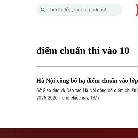
Thứ Năm
THỜI SỰ
HÀ NỘI
THẾ GIỚI
06 Tháng 08, 2026
Hà Nội
Nhịp sống Hà Nộ
Tin tức
điểm chuẩn thi vào 10
Chính trị
Người Hà Nội
Quân s
Xã hội
Khoảnh khắc Hà 
Hồ sơ
Hà Nội công bố hạ điểm chuẩn vào lớp
An ninh trật tự
Ẩm thực
Người V
Sở Giáo dục và Đào tạo Hà Nội công bố điểm chuẩn 
2025-2026 trong chiều nay, 18/7.
Công nghệ