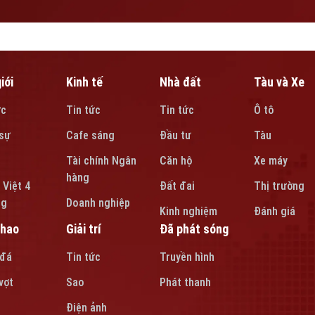
iới
Kinh tế
Nhà đất
Tàu và Xe
ức
Tin tức
Tin tức
Ô tô
sự
Cafe sáng
Đầu tư
Tàu
Tài chính Ngân
Căn hộ
Xe máy
hàng
 Việt 4
Đất đai
Thị trường
ng
Doanh nghiệp
Kinh nghiệm
Đánh giá
thao
Giải trí
Đã phát sóng
 đá
Tin tức
Truyền hình
vợt
Sao
Phát thanh
Điện ảnh