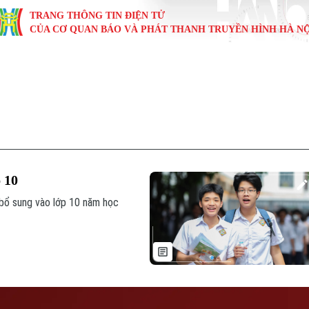
TRANG THÔNG TIN ĐIỆN TỬ
CỦA CƠ QUAN BÁO VÀ PHÁT THANH TRUYỀN HÌNH HÀ NỘ
KINH TẾ
NHÀ ĐẤT
TÀU VÀ XE
GIÁO DỤC
VĂN HÓA
SỨC KHỎ
i
Tin tức
Tin tức
Ô tô
Tin tức
Tin tức
Y tế
ự
Cafe sáng
Đầu tư
Tàu
Tuyển sinh
Làng nghề
Dinh dư
Nội
Tài chính Ngân hàng
Căn hộ
Xe máy
Hướng nghiệp
Di tích
Tư vấn 
 10
iệt 4 phương
Doanh nghiệp
Đất đai
Thị trường
bổ sung vào lớp 10 năm học
Kinh nghiệm
Đánh giá