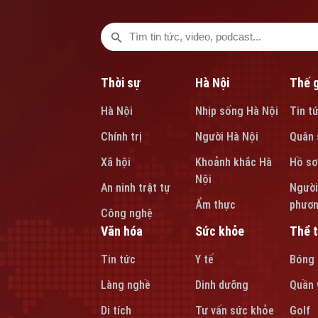
Thời sự
Hà Nội
Thế g
Hà Nội
Nhịp sống Hà Nội
Tin t
Chính trị
Người Hà Nội
Quân 
Xã hội
Khoảnh khắc Hà
Hồ sơ
Nội
An ninh trật tự
Người
Ẩm thực
phươ
Công nghệ
Văn hóa
Sức khỏe
Thể 
Tin tức
Y tế
Bóng
Làng nghề
Dinh dưỡng
Quần 
Di tích
Tư vấn sức khỏe
Golf