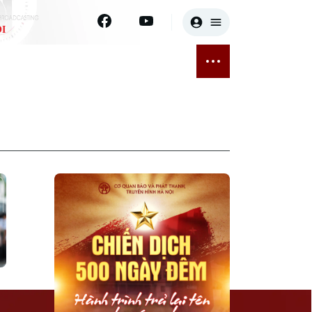
I
E
THỂ THAO
GIẢI TRÍ
ĐÃ PHÁT SÓNG
Bóng đá
Tin tức
ỡng
Quần vợt
Sao
sức khỏe
Golf
Điện ảnh
Thời trang
Âm nhạc