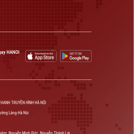
gay HANOI
THANH TRUYỀN HÌNH HÀ NỘI
ường Láng-Hà Nội
hiêm, Nguyễn Minh Đức, Nguyễn Thành Lợi