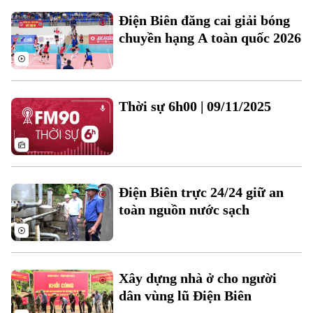
Văn hóa
Đất đai
Điện Biên đăng cai giải bóng
Xe máy
Tuyển sinh
chuyền hạng A toàn quốc 2026
Tin tức
Sức khỏe
Kinh nghiệm
Thị trường
Hướng nghiệp
Làng nghề
Y tế
Thể thao
Đánh giá
Di tích
Thời sự 6h00 | 09/11/2025
Dinh dưỡng
Bóng đá
Giải trí
Tư vấn sức khỏe
Quần vợt
Tin tức
Đã phát sóng
Golf
Điện Biên trực 24/24 giữ an
Sao
toàn nguồn nước sạch
Điện ảnh
Thời trang
Xây dựng nhà ở cho người
Âm nhạc
dân vùng lũ Điện Biên