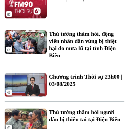
Thủ tướng thăm hỏi, động
viên nhân dân vùng bị thiệt
hại do mưa lũ tại tỉnh Điện
Biên
Liên hệ đường dây nóng (bấm để gọi)
Tòa soạn
Tòa soạn
Chương trình Thời sự 23h00 |
0865.116.699 (hotline)
0865.116.699
03/08/2025
Thủ tướng thăm hỏi người
dân bị thiên tai tại Điện Biên