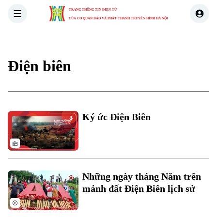
TRANG THÔNG TIN ĐIỆN TỬ
CỦA CƠ QUAN BÁO VÀ PHÁT THANH TRUYỀN HÌNH HÀ NỘI
THỜI SỰ
HÀ NỘI
THẾ GIỚI
KINH TẾ
NHÀ ĐẤT
Điện biên
Ký ức Điện Biên
Những ngày tháng Năm trên
mảnh đất Điện Biên lịch sử