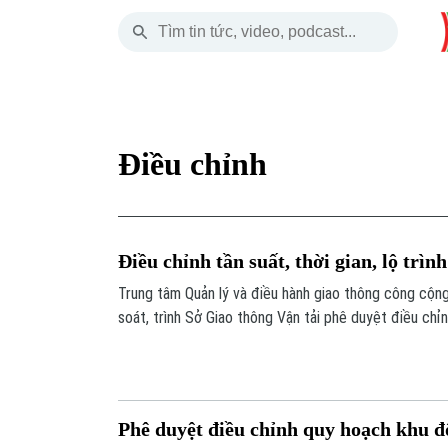
Thứ Sáu
THỜI SỰ
HÀ NỘI
THẾ GIỚI
07 Tháng 08, 2026
Hà Nội
Nhịp sống Hà Nộ
Tin tức
Điều chỉnh
Chính trị
Người Hà Nội
Quân s
Xã hội
Khoảnh khắc Hà 
Hồ sơ
Điều chỉnh tần suất, thời gian, lộ trìn
An ninh trật tự
Ẩm thực
Người V
Trung tâm Quản lý và điều hành giao thông công cộn
soát, trình Sở Giao thông Vận tải phê duyệt điều chỉnh
Công nghệ
thời gian biểu chạy xe đối với 78 tuyến buýt.
Phê duyệt điều chỉnh quy hoạch khu đ