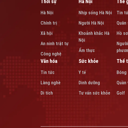
Thời sự
Hà Nội
Thế g
Hà Nội
Nhịp sống Hà Nội
Tin t
Chính trị
Người Hà Nội
Quân 
Xã hội
Khoảnh khắc Hà
Hồ sơ
Nội
An ninh trật tự
Người
Ẩm thực
phươ
Công nghệ
Văn hóa
Sức khỏe
Thể 
Tin tức
Y tế
Bóng
Làng nghề
Dinh dưỡng
Quần 
Di tích
Tư vấn sức khỏe
Golf