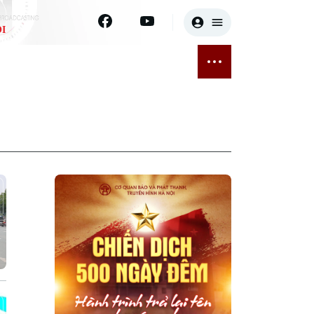
I
E
THỂ THAO
GIẢI TRÍ
ĐÃ PHÁT SÓNG
Bóng đá
Tin tức
ỡng
Quần vợt
Sao
sức khỏe
Golf
Điện ảnh
Thời trang
Âm nhạc