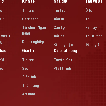
iới
Kinh tế
Nhà đất
Tàu và Xe
ức
Tin tức
Tin tức
Ô tô
sự
Cafe sáng
Đầu tư
Tàu
Tài chính Ngân
Căn hộ
Xe máy
hàng
 Việt 4
Đất đai
Thị trường
ng
Doanh nghiệp
Kinh nghiệm
Đánh giá
thao
Giải trí
Đã phát sóng
 đá
Tin tức
Truyền hình
vợt
Sao
Phát thanh
Điện ảnh
Thời trang
Âm nhạc