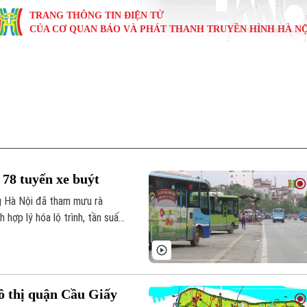
TRANG THÔNG TIN ĐIỆN TỬ
CỦA CƠ QUAN BÁO VÀ PHÁT THANH TRUYỀN HÌNH HÀ NỘ
KINH TẾ
NHÀ ĐẤT
TÀU VÀ XE
GIÁO DỤC
VĂN HÓA
SỨC KHỎ
i
Tin tức
Tin tức
Ô tô
Tin tức
Tin tức
Y tế
ự
Cafe sáng
Đầu tư
Tàu
Tuyển sinh
Làng nghề
Dinh dư
Nội
Tài chính Ngân hàng
Căn hộ
Xe máy
Hướng nghiệp
Di tích
Tư vấn 
h 78 tuyến xe buýt
iệt 4 phương
Doanh nghiệp
Đất đai
Thị trường
g Hà Nội đã tham mưu rà
 hợp lý hóa lộ trình, tần suất,
Kinh nghiệm
Đánh giá
ô thị quận Cầu Giấy