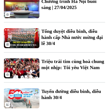
Chương trình Hà Nội buổi
Đất đai
Xe máy
sáng | 27/04/2025
Tuyển sinh
Tin tức
Sức khỏe
Kinh nghiệm
Thị trường
Hướng nghiệp
Làng nghề
Y tế
Thể thao
Đánh giá
Tổng duyệt diễu binh, diễu
Di tích
Dinh dưỡng
hành cấp Nhà nước mừng đại
Bóng đá
Giải trí
lễ 30/4
Tư vấn sức khỏe
Quần vợt
Tin tức
Đã phát sóng
Golf
Triệu trái tim cùng hoà chung
Sao
một nhịp: Tôi yêu Việt Nam
Điện ảnh
Thời trang
Tuyến đường diễu binh, diễu
Âm nhạc
hành 30/4