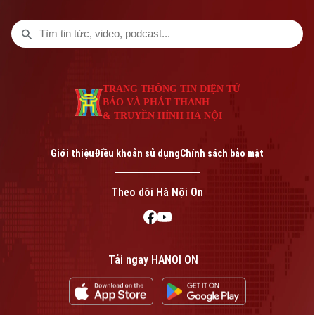
TRANG THÔNG TIN ĐIỆN TỬ
BÁO VÀ PHÁT THANH
& TRUYỀN HÌNH HÀ NỘI
Bản quyền thuộc về Cơ quan Báo và Phát thanh Truyền hình Hà Nội Giấy
phép số: Số 63/GP-TTDT, cấp ngày 10/05/2023
Giới thiệu
Điều khoản sử dụng
Chính sách bảo mật
TRANG THÔNG TIN ĐIỆN TỬ
CỦA CƠ QUAN BÁO VÀ PHÁT THANH TRUYỀN HÌNH HÀ NỘI
Theo dõi Hà Nội On
Số 3-5 Huỳnh Thúc Kháng-Phường Láng-Hà Nội
Giám đốc: VŨ MINH TUẤN
Phó Giám đốc: Nguyễn Kim Khiêm, Nguyễn Minh Đức, Nguyễn Thành Lợi
Tải ngay HANOI ON