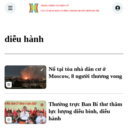
TRANG THÔNG TIN ĐIỆN TỬ
CỦA CƠ QUAN BÁO VÀ PHÁT THANH TRUYỀN HÌNH HÀ NỘI
THỜI SỰ
HÀ NỘI
THẾ GIỚI
KINH TẾ
NHÀ ĐẤT
diễu hành
Nổ tại tòa nhà dân cư ở
Moscow, 8 người thương vong
Thường trực Ban Bí thư thăm
lực lượng diễu binh, diễu
hành