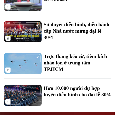
Sơ duyệt diễu binh, diễu hành
cấp Nhà nước mừng đại lễ
30/4
Liên hệ đường dây nóng (bấm để gọi)
Tòa soạn
Tòa soạn
Trực thăng kéo cờ, tiêm kích
0865.116.699 (hotline)
0865.116.699
nhào lộn ở trung tâm
TP.HCM
Hơn 10.000 người dự hợp
luyện diễu binh cho đại lễ 30/4