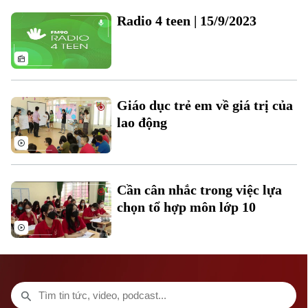
Radio 4 teen | 15/9/2023
Thời trang
Âm nhạc
Theo dõi Hà Nội On
Giáo dục trẻ em về giá trị của
lao động
Cần cân nhắc trong việc lựa
chọn tổ hợp môn lớp 10
Liên hệ đường dây nóng (bấm để gọi)