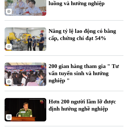
Tàu và Xe
luồng và hướng nghiệp
Người Việt 4 phương
Tài chính Ngân hàng
Đầu tư
Ô tô
Giáo dục
Doanh nghiệp
Căn hộ
Tàu
Nâng tỷ lệ lao động có bằng
Tin tức
Văn hóa
cấp, chứng chỉ đạt 54%
Đất đai
Xe máy
Tuyển sinh
Tin tức
Sức khỏe
Kinh nghiệm
Thị trường
Hướng nghiệp
Làng nghề
Y tế
200 gian hàng tham gia " Tư
Thể thao
Đánh giá
vấn tuyển sinh và hướng
Di tích
Dinh dưỡng
nghiệp "
Bóng đá
Giải trí
Tư vấn sức khỏe
Quần vợt
Tin tức
Đã phát sóng
Hơn 200 người lầm lỡ được
Golf
định hướng nghề nghiệp
Sao
Điện ảnh