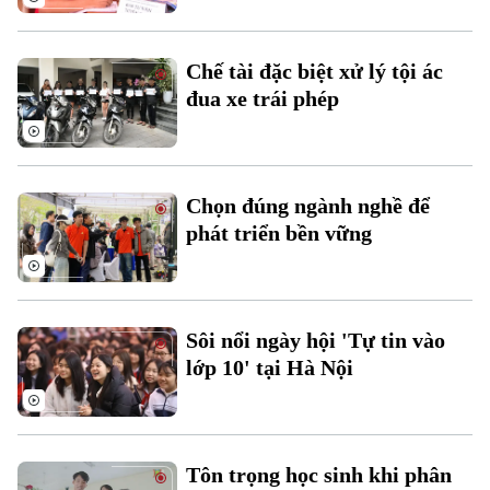
Chế tài đặc biệt xử lý tội ác
đua xe trái phép
Chuyên mục
Thời sự
Chọn đúng ngành nghề để
phát triển bền vững
Hà Nội
Hà Nội
Chính trị
Nhịp sống Hà Nội
Thế giới
Sôi nổi ngày hội 'Tự tin vào
Xã hội
Người Hà Nội
Tin tức
lớp 10' tại Hà Nội
Kinh tế
An ninh trật tự
Khoảnh khắc Hà Nội
Quân sự
Tin tức
Nhà đất
Công nghệ
Ẩm thực
Hồ sơ
Tôn trọng học sinh khi phân
Cafe sáng
Tin tức