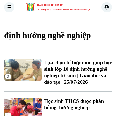
TRANG THÔNG TIN ĐIỆN TỬ
CỦA CƠ QUAN BÁO VÀ PHÁT THANH TRUYỀN HÌNH HÀ NỘI
THỜI SỰ
HÀ NỘI
THẾ GIỚI
KINH TẾ
NHÀ ĐẤT
định hướng nghề nghiệp
Lựa chọn tổ hợp môn giúp học
sinh lớp 10 định hướng nghề
nghiệp từ sớm | Giáo dục và
đào tạo | 25/07/2026
Xu hướng
Học sinh THCS được phân
luồng, hướng nghiệp