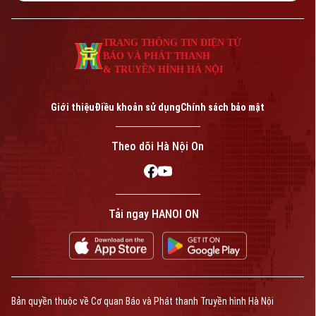
Tòa soạn
Tòa soạn
0865.116.699 (hotline)
0865.116.699
TRANG THÔNG TIN ĐIỆN TỬ
BÁO VÀ PHÁT THANH
& TRUYỀN HÌNH HÀ NỘI
Giới thiệu
Điều khoản sử dụng
Chính sách bảo mật
Theo dõi Hà Nội On
Bản quyền thuộc về Cơ quan Báo và Phát thanh Truyền hình Hà Nội Giấy
Tải ngay HANOI ON
phép số: Số 63/GP-TTDT, cấp ngày 10/05/2023
TRANG THÔNG TIN ĐIỆN TỬ
CỦA CƠ QUAN BÁO VÀ PHÁT THANH TRUYỀN HÌNH HÀ NỘI
Số 3-5 Huỳnh Thúc Kháng-Phường Láng-Hà Nội
Giám đốc: VŨ MINH TUẤN
Phó Giám đốc: Nguyễn Kim Khiêm, Nguyễn Minh Đức, Nguyễn Thành Lợi
Bản quyền thuộc về Cơ quan Báo và Phát thanh Truyền hình Hà Nội