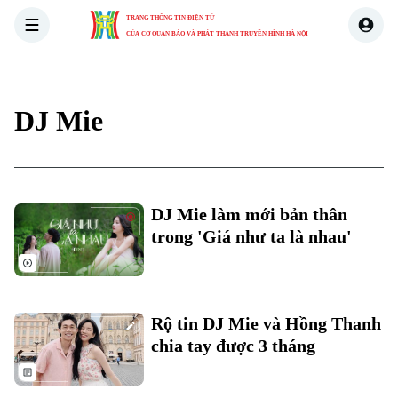
TRANG THÔNG TIN ĐIỆN TỬ
CỦA CƠ QUAN BÁO VÀ PHÁT THANH TRUYỀN HÌNH HÀ NỘI
THỜI SỰ
HÀ NỘI
THẾ GIỚI
KINH TẾ
NHÀ ĐẤT
DJ Mie
Xu hướng
Chuyên mục
DJ Mie làm mới bản thân
Thời sự
trong 'Giá như ta là nhau'
Hà Nội
Hà Nội
Chính trị
Rộ tin DJ Mie và Hồng Thanh
Nhịp sống Hà Nội
Thế giới
chia tay được 3 tháng
Xã hội
Người Hà Nội
Tin tức
Kinh tế