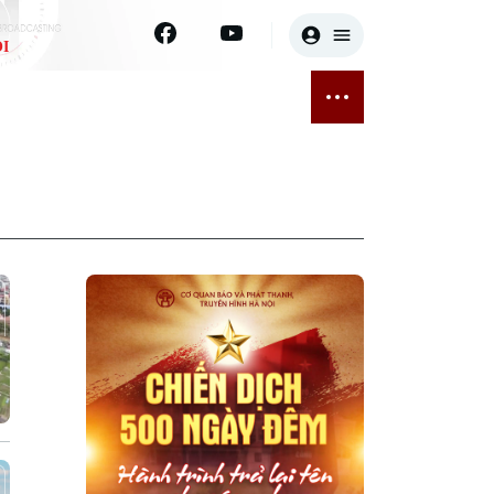
I
E
THỂ THAO
GIẢI TRÍ
ĐÃ PHÁT SÓNG
Bóng đá
Tin tức
ỡng
Quần vợt
Sao
sức khỏe
Golf
Điện ảnh
Thời trang
Âm nhạc