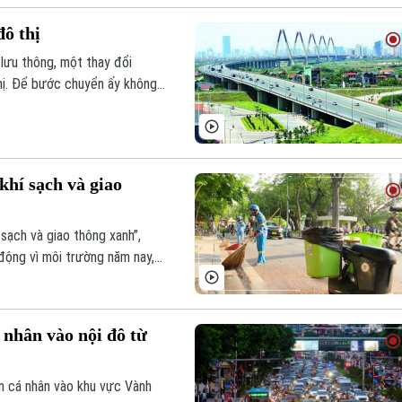
đô thị
 lưu thông, một thay đổi
thị. Để bước chuyển ấy không
chuẩn kỹ thuật và trách nhiệm
khí sạch và giao
sạch và giao thông xanh”,
động vì môi trường năm nay,
ực nhằm nâng cao ý thức cộng
riển bền vững.
 nhân vào nội đô từ
ện cá nhân vào khu vực Vành