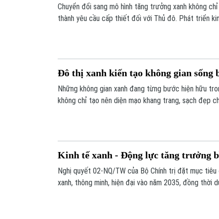
Chuyển đổi sang mô hình tăng trưởng xanh không chỉ 
thành yêu cầu cấp thiết đối với Thủ đô. Phát triển kin
sản xuất sạch và tiêu dùng bền vững được xem là gi
vừa duy trì tăng trưởng kinh tế, vừa bảo vệ môi trư
và tăng sức cạnh tranh trong giai đoạn mới.
Đô thị xanh kiến tạo không gian sống
Những không gian xanh đang từng bước hiện hữu tron
không chỉ tạo nên diện mạo khang trang, sạch đẹp 
đến môi trường sống trong lành, thân thiện với thiên 
để Thủ đô phát triển đô thị bền vững - lấy con người
trường sống chất lượng cao làm nền tảng cho sự phát 
Kinh tế xanh - Động lực tăng trưởng 
Nghị quyết 02-NQ/TW của Bộ Chính trị đặt mục tiêu 
xanh, thông minh, hiện đại vào năm 2035, đồng thời d
tế cao. Bên cạnh đó, Quy hoạch Thủ đô và Luật Th
ra nhiều cơ chế, chính sách mới để Hà Nội thúc đẩy ph
số và đổi mới sáng tạo.