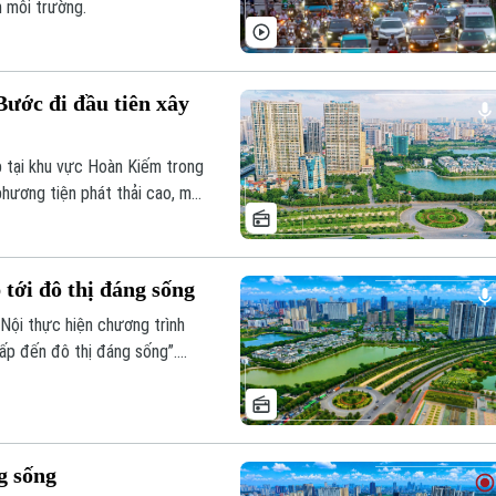
m môi trường.
Bước đi đầu tiên xây
ấp tại khu vực Hoàn Kiếm trong
 phương tiện phát thải cao, mà
 thông xanh, giao thông công
 tới đô thị đáng sống
 Nội thực hiện chương trình
hấp đến đô thị đáng sống”.
không khí tại Hà Nội, đặc biệt
 tiện giao thông cao, khiến
 báo động.
g sống