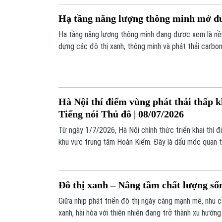
Hạ tầng năng lượng thông minh mở đư
Hạ tầng năng lượng thông minh đang được xem là nề
dựng các đô thị xanh, thông minh và phát thải carbon
cảnh đô thị hóa diễn ra nhanh, nhu cầu tiêu thụ năng
kết đạt phát thải ròng bằng “0” vào năm 2050, việc 
trở thành yêu cầu cấp thiết.
Hà Nội thí điểm vùng phát thải thấp 
Tiếng nói Thủ đô | 08/07/2026
Từ ngày 1/7/2026, Hà Nội chính thức triển khai thí đ
khu vực trung tâm Hoàn Kiếm. Đây là dấu mốc quan tr
đô thị xanh, giảm ô nhiễm không khí và thúc đẩy ng
sử dụng các phương tiện giao thông thân thiện với m
Đô thị xanh – Nâng tầm chất lượng số
Giữa nhịp phát triển đô thị ngày càng mạnh mẽ, nhu 
xanh, hài hòa với thiên nhiên đang trở thành xu hướn