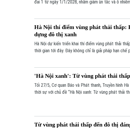
đai 1 từ ngày 1/1/2028, nhằm giảm ùn tắc và ô nhiễ
Hà Nội thí điểm vùng phát thải thấp: 
dựng đô thị xanh
Hà Nội dự kiến triển khai thí điểm vùng phát thải th
thời gian tới đây. Đây không chỉ là giải pháp hạn chế
còn là bước đi đầu tiên trong lộ trình xây dựng giao
cộng và đô thị bền vững.
'Hà Nội xanh': Từ vùng phát thải thấp
Tối 27/5, Cơ quan Báo và Phát thanh, Truyền hình Hà
thời sự với chủ đề “Hà Nội xanh: Từ vùng phát thải t
Chương trình tập trung phân tích thực trạng ô nhiễm 
tại khu vực Vành đai 1, nơi có mật độ dân cư, phương
chất lượng không khí nhiều thời điểm ở ngưỡng đáng
Từ vùng phát thải thấp đến đô thị đán