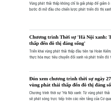
Vùng phát thải thấp không chỉ là giải pháp để giảm ô
bước đi mở đầu cho chiến lược phát triển đô thị xan
trong tương lai. Cùng với sự chuẩn bị về bãi đỗ, điể
sạc, giao thông công cộng và các cơ chế hỗ trợ phù
quyết tâm xây dựng môi trường sống xanh hơn, sạch
người dân.
Chương trình Thời sự 'Hà Nội xanh: T
thấp đến đô thị đáng sống'
Triển khai vùng phát thải thấp đầu tiên tại Hoàn Kiế
thực hóa mục tiêu chuyển đổi xanh và phát triển đô t
thay đổi tư duy quản trị, không chỉ nhằm giảm ùn tắc
còn hướng tới một đô thị văn minh, hiện đại và lấy ng
Đón xem chương trình thời sự ngày 27
vùng phát thải thấp đến đô thị đáng s
Chương trình thời sự 'Hà Nội xanh: Từ vùng phát thải
sẽ phát sóng trực tiếp trên các nền tảng của Cơ qua
hình Hà Nội vào 19h00 hôm nay, ngày 27/5.