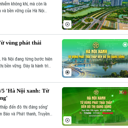
 nhiễm không khí, mà còn là
h và bền vững của Hà Nội
m trung chuyển, hệ thống trạm
 hợp, Hà Nội đang cho thấy
 hơn và đáng sống hơn cho
ừ vùng phát thải
m, Hà Nội đang từng bước hiện
hị bền vững. Đây là hành trình
 hay cải thiện không khí mà
ười dân làm trung tâm.
/5 'Hà Nội xanh: Từ
ống'
 thấp đến đô thị đáng sống'
n Báo và Phát thanh, Truyền