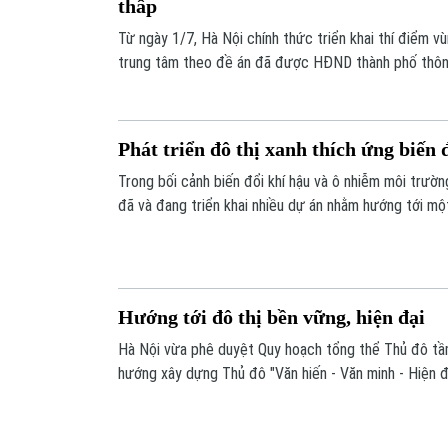
thấp
Từ ngày 1/7, Hà Nội chính thức triển khai thí điểm vù
trung tâm theo đề án đã được HĐND thành phố thôn
nhanh chóng đi vào cuộc sống, phường Hoàn Kiếm đã
hướng dẫn người dân và phối hợp các đơn vị chức năn
giải pháp ngay từ những ngày đầu.
Phát triển đô thị xanh thích ứng biến 
Trong bối cảnh biến đổi khí hậu và ô nhiễm môi trườn
đã và đang triển khai nhiều dự án nhằm hướng tới mộ
Những nỗ lực này không chỉ nhằm cải thiện chất lượ
góp phần vào mục tiêu phát triển bền vững của quốc 
Hướng tới đô thị bền vững, hiện đại
Hà Nội vừa phê duyệt Quy hoạch tổng thể Thủ đô tầm
hướng xây dựng Thủ đô "Văn hiến - Văn minh - Hiện đạ
ra đến năm 2035, Hà Nội sẽ là đô thị xanh, thông minh
tranh cao trong khu vực. Các chuyên gia cho rằng, ch
nhưng cần được triển khai đồng bộ, với chính sách nh