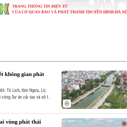
TRANG THÔNG TIN ĐIỆN TỬ
CỦA CƠ QUAN BÁO VÀ PHÁT THANH TRUYỀN HÌNH HÀ NỘ
KINH TẾ
NHÀ ĐẤT
TÀU VÀ XE
GIÁO DỤC
VĂN HÓA
SỨC KHỎ
i
Tin tức
Tin tức
Ô tô
Tin tức
Tin tức
Y tế
ự
Cafe sáng
Đầu tư
Tàu
Tuyển sinh
Làng nghề
Dinh dư
Nội
Tài chính Ngân hàng
Căn hộ
Xe máy
Hướng nghiệp
Di tích
Tư vấn 
ết không gian phát
iệt 4 phương
Doanh nghiệp
Đất đai
Thị trường
đô: Tô Lịch, Kim Ngưu, Lừ,
Kinh nghiệm
Đánh giá
i công Dự án cải tạo và xử lý
i vùng phát thải