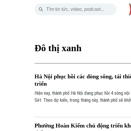
Thứ Năm
THỜI SỰ
HÀ NỘI
THẾ GIỚI
06 Tháng 08, 2026
Hà Nội
Nhịp sống Hà Nộ
Tin tức
Đô thị xanh
Chính trị
Người Hà Nội
Quân s
Xã hội
Khoảnh khắc Hà 
Hồ sơ
Hà Nội phục hồi các dòng sông, tái thi
An ninh trật tự
Ẩm thực
Người V
triển
Hiện nay, thành phố Hà Nội đang phục hồi 4 sông nội 
Công nghệ
Sét. Theo dự kiến, trong tháng này, thành phố sẽ khở
ô nhiễm môi trường sông Cầu Bây.
Phường Hoàn Kiếm chủ động triển kha