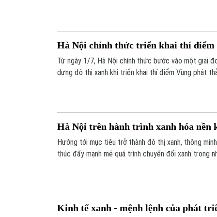
yêu cầu về hạ tầng hiện đại, những khu đô thị xanh 
không gian sống chất lượng, bền vững và nâng cao sứ
cho cộng đồng cư dân.
Hà Nội chính thức triển khai thí điểm
Từ ngày 1/7, Hà Nội chính thức bước vào một giai đo
dựng đô thị xanh khi triển khai thí điểm Vùng phát th
Kiếm và phố cổ. Đây không chỉ là một thay đổi về tổ
phép thử quan trọng đối với ý thức của người dân tr
ô nhiễm không khí.
Hà Nội trên hành trình xanh hóa nền k
Hướng tới mục tiêu trở thành đô thị xanh, thông mi
thúc đẩy mạnh mẽ quá trình chuyển đổi xanh trong nhi
sản xuất công nghiệp đến dịch vụ. Không chỉ là yêu 
thải, đây còn là động lực để doanh nghiệp Thủ đô nâ
tham gia sâu hơn vào chuỗi cung ứng toàn cầu.
Kinh tế xanh - mệnh lệnh của phát tr