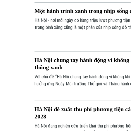
Một hành trình xanh trong nhịp sống 
Hà Nội - nơi mỗi ngày có hàng triệu lượt phương tiện
trong bình xăng cũng là một phần của nhịp sống đô 
chỉ dừng ở chủ trương, cần có cơ sở khoa học, tiêu 
vận hành ở từng khâu.
Hà Nội chung tay hành động vì không 
thông xanh
Với chủ đề “Hà Nội chung tay hành động vì không khí 
hưởng ứng Ngày Môi trường Thế giới và Tháng hành 
TP. Hà Nội đang triển khai nhiều hoạt động thiết th
đồng, hướng tới xây dựng đô thị xanh, sạch và phát t
Hà Nội đề xuất thu phí phương tiện cá
2028
Hà Nội đang nghiên cứu triển khai thu phí phương ti