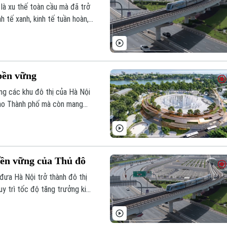
là xu thế toàn cầu mà đã trở
h tế xanh, kinh tế tuần hoàn,
ải pháp quan trọng để Hà Nội
ờng, nâng cao chất lượng sống
 bền vững
g các khu đô thị của Hà Nội
cho Thành phố mà còn mang
nhiên. Đây cũng là nền tảng
 làm trung tâm, lấy môi
triển lâu dài.
bền vững của Thủ đô
đưa Hà Nội trở thành đô thị
uy trì tốc độ tăng trưởng kinh
ủ đô năm 2026 cũng đang mở
át triển kinh tế xanh, kinh tế