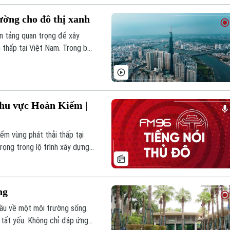
ờng cho đô thị xanh
n tảng quan trọng để xây
 thấp tại Việt Nam. Trong bối
 lượng ngày càng lớn cùng cam
chuyển đổi hạ tầng năng lượng
khu vực Hoàn Kiếm |
iểm vùng phát thải thấp tại
ọng trong lộ trình xây dựng
ười dân từng bước chuyển sang
ôi trường.
ng
cầu về một môi trường sống
g tất yếu. Không chỉ đáp ứng