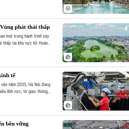
còn được kỳ vọng kiến tạo
c khỏe thể chất, tinh thần
 Vùng phát thải thấp
ạn mới trong hành trình xây
ải thấp tại khu vực hồ Hoàn
 chức giao thông mà còn là
ong việc cùng chung tay giảm
inh tế
nh vào năm 2035, Hà Nội đang
ều lĩnh vực, từ giao thông,
cầu từ các cam kết giảm phát
ng cao năng lực cạnh tranh và
iển bền vững