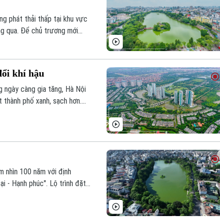
ng phát thải thấp tại khu vực
g qua. Để chủ trương mới
 chủ động tuyên truyền,
g triển khai đồng bộ nhiều
đổi khí hậu
g ngày càng gia tăng, Hà Nội
t thành phố xanh, sạch hơn.
ng sống cho người dân mà còn
gia.
 nhìn 100 năm với định
i - Hạnh phúc". Lộ trình đặt
, hiện đại, có năng lực cạnh
uyển đổi xanh là tất yếu
ất quán và tầm nhìn dài hạn.