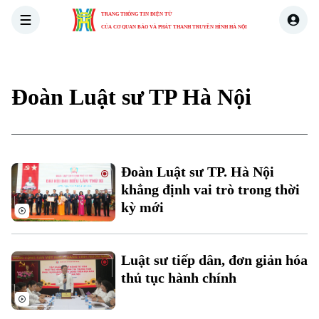
TRANG THÔNG TIN ĐIỆN TỬ
CỦA CƠ QUAN BÁO VÀ PHÁT THANH TRUYỀN HÌNH HÀ NỘI
THỜI SỰ
HÀ NỘI
THẾ GIỚI
KINH TẾ
NHÀ ĐẤT
Đoàn Luật sư TP Hà Nội
Xu hướng
Chuyên mục
Đoàn Luật sư TP. Hà Nội
Thời sự
khẳng định vai trò trong thời
kỳ mới
Hà Nội
Hà Nội
Chính trị
Luật sư tiếp dân, đơn giản hóa
Nhịp sống Hà Nội
Thế giới
thủ tục hành chính
Xã hội
Người Hà Nội
Tin tức
Kinh tế