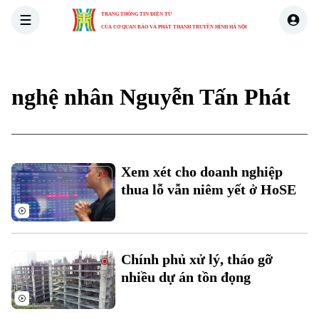
TRANG THÔNG TIN ĐIỆN TỬ
CỦA CƠ QUAN BÁO VÀ PHÁT THANH TRUYỀN HÌNH HÀ NỘI
THỜI SỰ
HÀ NỘI
THẾ GIỚI
KINH TẾ
NHÀ ĐẤT
nghệ nhân Nguyễn Tấn Phát
Xu hướng
Chuyên mục
Xem xét cho doanh nghiệp
thua lỗ vẫn niêm yết ở HoSE
Thời sự
Hà Nội
Hà Nội
Chính phủ xử lý, tháo gỡ
Chính trị
Nhịp sống Hà Nội
nhiều dự án tồn đọng
Thế giới
Xã hội
Người Hà Nội
Tin tức