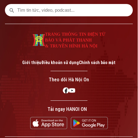
Bóng đá
Giải trí
Tư vấn sức khỏe
Quần vợt
Tin tức
Đã phát sóng
Golf
Sao
TRANG THÔNG TIN ĐIỆN TỬ
BÁO VÀ PHÁT THANH
& TRUYỀN HÌNH HÀ NỘI
Điện ảnh
Theo dõi Hà Nội On
Thời trang
Giới thiệu
Điều khoản sử dụng
Chính sách bảo mật
Âm nhạc
Theo dõi Hà Nội On
Liên hệ đường dây nóng (bấm để gọi)
Tòa soạn
Tòa soạn
Tải ngay HANOI ON
0865.116.699 (hotline)
0865.116.699