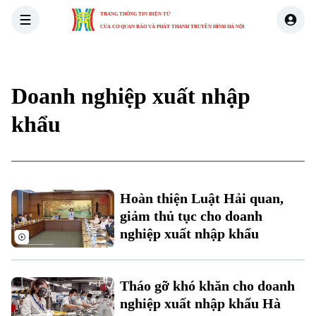
TRANG THÔNG TIN ĐIỆN TỬ
CỦA CƠ QUAN BÁO VÀ PHÁT THANH TRUYỀN HÌNH HÀ NỘI
THỜI SỰ
HÀ NỘI
THẾ GIỚI
KINH TẾ
NHÀ ĐẤT
Doanh nghiệp xuất nhập
khẩu
Xu hướng
Hoàn thiện Luật Hải quan,
Chuyên mục
giảm thủ tục cho doanh
nghiệp xuất nhập khẩu
Thời sự
Hà Nội
Hà Nội
Tháo gỡ khó khăn cho doanh
nghiệp xuất nhập khẩu Hà
Chính trị
Nhịp sống Hà Nội
Thế giới