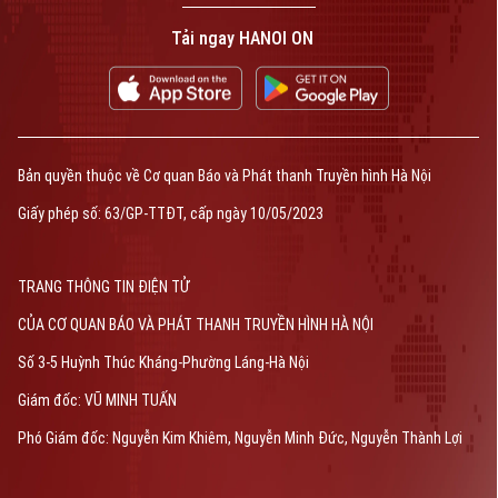
Tải ngay HANOI ON
Bản quyền thuộc về Cơ quan Báo và Phát thanh Truyền hình Hà Nội Giấy
phép số: Số 63/GP-TTDT, cấp ngày 10/05/2023
TRANG THÔNG TIN ĐIỆN TỬ
CỦA CƠ QUAN BÁO VÀ PHÁT THANH TRUYỀN HÌNH HÀ NỘI
Số 3-5 Huỳnh Thúc Kháng-Phường Láng-Hà Nội
Bản quyền thuộc về Cơ quan Báo và Phát thanh Truyền hình Hà Nội
Giám đốc: VŨ MINH TUẤN
Giấy phép số: 63/GP-TTĐT, cấp ngày 10/05/2023
Phó Giám đốc: Nguyễn Kim Khiêm, Nguyễn Minh Đức, Nguyễn Thành Lợi
TRANG THÔNG TIN ĐIỆN TỬ
CỦA CƠ QUAN BÁO VÀ PHÁT THANH TRUYỀN HÌNH HÀ NỘI
Số 3-5 Huỳnh Thúc Kháng-Phường Láng-Hà Nội
Giám đốc: VŨ MINH TUẤN
Phó Giám đốc: Nguyễn Kim Khiêm, Nguyễn Minh Đức, Nguyễn Thành Lợi