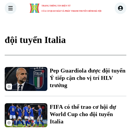
TRANG THÔNG TIN ĐIỆN TỬ
CỦA CƠ QUAN BÁO VÀ PHÁT THANH TRUYỀN HÌNH HÀ NỘI
THỜI SỰ
HÀ NỘI
THẾ GIỚI
KINH TẾ
NHÀ ĐẤT
đội tuyển Italia
Pep Guardiola được đội tuyển
Ý tiếp cận cho vị trí HLV
Xu hướng
trưởng
FIFA có thể trao cơ hội dự
World Cup cho đội tuyển
Italia