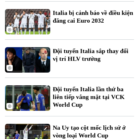
Chuyên mục
Italia bị cảnh báo về điều kiện
đăng cai Euro 2032
Thời sự
Hà Nội
Hà Nội
Đội tuyển Italia sắp thay đổi
Chính trị
Nhịp sống Hà Nội
vị trí HLV trưởng
Thế giới
Xã hội
Người Hà Nội
Tin tức
Kinh tế
An ninh trật tự
Khoảnh khắc Hà Nội
Đội tuyển Italia lần thứ ba
Quân sự
Tin tức
Nhà đất
liên tiếp vắng mặt tại VCK
Công nghệ
Ẩm thực
Hồ sơ
World Cup
Cafe sáng
Tin tức
Tàu và Xe
Người Việt 4 phương
Tài chính Ngân hàng
Đầu tư
Na Uy tạo cột mốc lịch sử ở
Ô tô
Giáo dục
vòng loại World Cup
Doanh nghiệp
Căn hộ