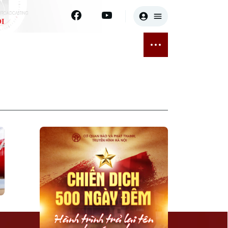
I
E
THỂ THAO
GIẢI TRÍ
ĐÃ PHÁT SÓNG
Bóng đá
Tin tức
ỡng
Quần vợt
Sao
sức khỏe
Golf
Điện ảnh
Thời trang
Âm nhạc