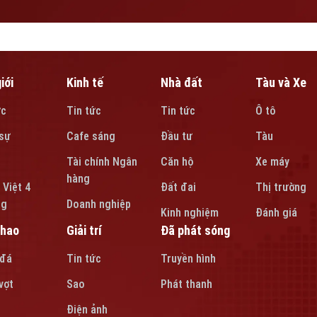
iới
Kinh tế
Nhà đất
Tàu và Xe
ức
Tin tức
Tin tức
Ô tô
sự
Cafe sáng
Đầu tư
Tàu
Tài chính Ngân
Căn hộ
Xe máy
hàng
 Việt 4
Đất đai
Thị trường
ng
Doanh nghiệp
Kinh nghiệm
Đánh giá
thao
Giải trí
Đã phát sóng
 đá
Tin tức
Truyền hình
vợt
Sao
Phát thanh
Điện ảnh