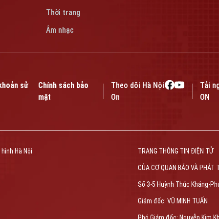
Thời trang
Âm nhạc
khoản sử
Chính sách bảo
Theo dõi Hà Nội
Tải n
mật
On
ON
 hình Hà Nội
TRANG THÔNG TIN ĐIỆN TỬ
CỦA CƠ QUAN BÁO VÀ PHÁT 
Số 3-5 Huỳnh Thúc Kháng-Ph
Giám đốc: VŨ MINH TUẤN
Phó Giám đốc: Nguyễn Kim K