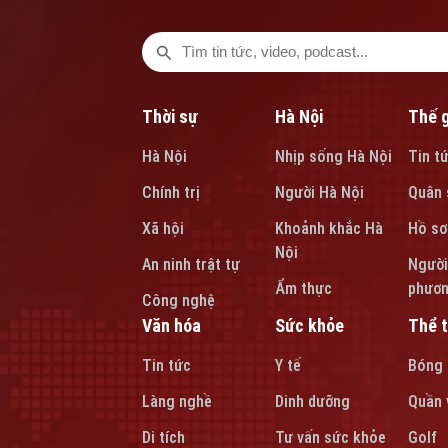
Thời sự
Hà Nội
Thế g
Hà Nội
Nhịp sống Hà Nội
Tin t
Chính trị
Người Hà Nội
Quân 
Xã hội
Khoảnh khắc Hà
Hồ sơ
Nội
An ninh trật tự
Người
Ẩm thực
phươ
Công nghệ
Văn hóa
Sức khỏe
Thể 
Tin tức
Y tế
Bóng
Làng nghề
Dinh dưỡng
Quần 
Di tích
Tư vấn sức khỏe
Golf