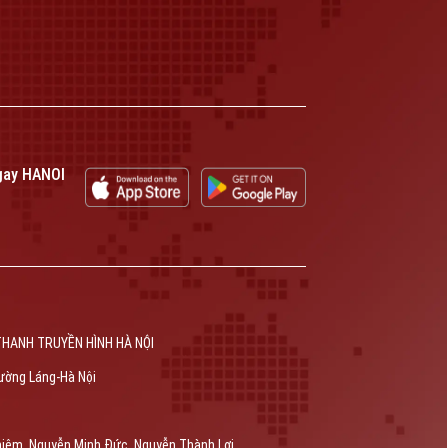
gay HANOI
THANH TRUYỀN HÌNH HÀ NỘI
ường Láng-Hà Nội
hiêm, Nguyễn Minh Đức, Nguyễn Thành Lợi