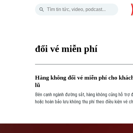
Thứ Sáu
THỜI SỰ
HÀ NỘI
THẾ GIỚI
07 Tháng 08, 2026
Hà Nội
Nhịp sống Hà Nộ
Tin tức
đổi vé miễn phí
Chính trị
Người Hà Nội
Quân s
Xã hội
Khoảnh khắc Hà 
Hồ sơ
Hàng không đổi vé miễn phí cho khác
An ninh trật tự
Ẩm thực
Người V
lũ
Bên cạnh ngành đường sắt, hàng không cũng hỗ trợ đổ
Công nghệ
hoặc hoàn bảo lưu không thu phí theo điều kiện vé 
khởi hành tại các sân bay ảnh hưởng mưa lũ.