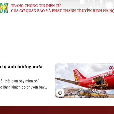
TRANG THÔNG TIN ĐIỆN TỬ
CỦA CƠ QUAN BÁO VÀ PHÁT THANH TRUYỀN HÌNH HÀ NỘ
KINH TẾ
NHÀ ĐẤT
TÀU VÀ XE
GIÁO DỤC
VĂN HÓA
SỨC KHỎ
i
Tin tức
Tin tức
Ô tô
Tin tức
Tin tức
Y tế
ự
Cafe sáng
Đầu tư
Tàu
Tuyển sinh
Làng nghề
Dinh dư
Nội
Tài chính Ngân hàng
Căn hộ
Xe máy
Hướng nghiệp
Di tích
Tư vấn 
h bị ảnh hưởng mưa
iệt 4 phương
Doanh nghiệp
Đất đai
Thị trường
i thời gian bay miễn phí
Kinh nghiệm
Đánh giá
cho hành khách có chuyến bay