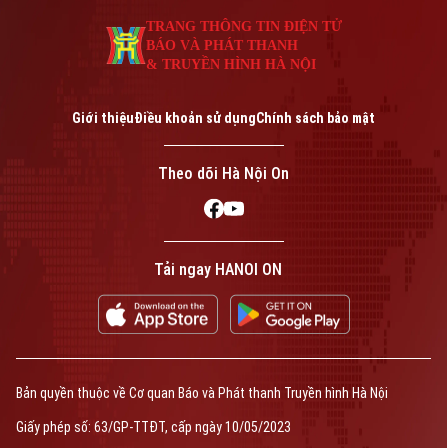
An ninh trật tự
Khoảnh khắc Hà Nội
Quân sự
TRANG THÔNG TIN ĐIỆN TỬ
Tin tức
Nhà đất
BÁO VÀ PHÁT THANH
Công nghệ
Ẩm thực
& TRUYỀN HÌNH HÀ NỘI
Hồ sơ
Cafe sáng
Tin tức
Tàu và Xe
Người Việt 4 phương
Giới thiệu
Điều khoản sử dụng
Chính sách bảo mật
Tài chính Ngân hàng
Đầu tư
Ô tô
Giáo dục
Theo dõi Hà Nội On
Doanh nghiệp
Căn hộ
Tàu
Tin tức
Văn hóa
Đất đai
Xe máy
Tuyển sinh
Tin tức
Tải ngay HANOI ON
Sức khỏe
Kinh nghiệm
Thị trường
Hướng nghiệp
Làng nghề
Y tế
Thể thao
Đánh giá
Di tích
Dinh dưỡng
Bóng đá
Giải trí
Bản quyền thuộc về Cơ quan Báo và Phát thanh Truyền hình Hà Nội
Tư vấn sức khỏe
Quần vợt
Giấy phép số: 63/GP-TTĐT, cấp ngày 10/05/2023
Tin tức
Đã phát sóng