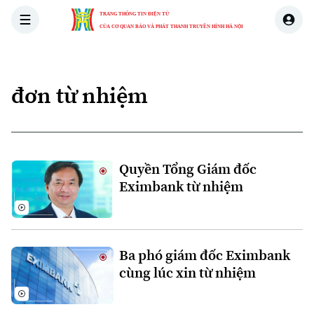
TRANG THÔNG TIN ĐIỆN TỬ
CỦA CƠ QUAN BÁO VÀ PHÁT THANH TRUYỀN HÌNH HÀ NỘI
THỜI SỰ
HÀ NỘI
THẾ GIỚI
KINH TẾ
NHÀ ĐẤT
đơn từ nhiệm
Xu hướng
Quyền Tổng Giám đốc
Eximbank từ nhiệm
Chuyên mục
Thời sự
Ba phó giám đốc Eximbank
cùng lúc xin từ nhiệm
Hà Nội
Hà Nội