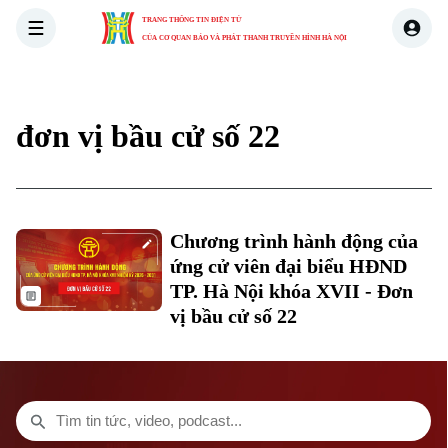
TRANG THÔNG TIN ĐIỆN TỬ
CỦA CƠ QUAN BÁO VÀ PHÁT THANH TRUYỀN HÌNH HÀ NỘI
THỜI SỰ
HÀ NỘI
THẾ GIỚI
KINH TẾ
NHÀ ĐẤT
đơn vị bầu cử số 22
Xu hướng
Chuyên mục
Chương trình hành động của
Thời sự
ứng cử viên đại biểu HĐND
TP. Hà Nội khóa XVII - Đơn
vị bầu cử số 22
Hà Nội
Hà Nội
Chính trị
Nhịp sống Hà Nội
Thế giới
Xã hội
Người Hà Nội
Tin tức
Kinh tế