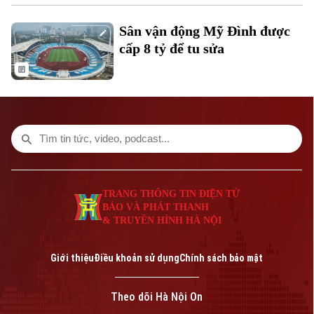
Theo dõi Hà Nội On
Sân vận động Mỹ Đình được
cấp 8 tỷ để tu sửa
TRANG THÔNG TIN ĐIỆN TỬ
Liên hệ đường dây nóng (bấm để gọi)
BÁO VÀ PHÁT THANH
Tòa soạn
Tòa soạn
& TRUYỀN HÌNH HÀ NỘI
0865.116.699 (hotline)
0865.116.699
Giới thiệu
Điều khoản sử dụng
Chính sách bảo mật
Theo dõi Hà Nội On