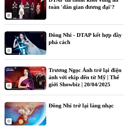
Doanh nghiệp
Căn hộ
toàn 'dân gian đương đại'?
Tàu
Tin tức
Văn hóa
Đất đai
Xe máy
Tuyển sinh
Tin tức
Sức khỏe
Kinh nghiệm
Thị trường
Đông Nhi - DTAP kết hợp đầy
Hướng nghiệp
Làng nghề
phá cách
Y tế
Thể thao
Đánh giá
Di tích
Dinh dưỡng
Bóng đá
Giải trí
Tư vấn sức khỏe
Trương Ngọc Ánh trở lại điện
Quần vợt
Tin tức
Đã phát sóng
ảnh với ekip đến từ Mỹ | Thế
giới Showbiz | 20/04/2025
Golf
Sao
Điện ảnh
Đông Nhi trở lại làng nhạc
Thời trang
Âm nhạc