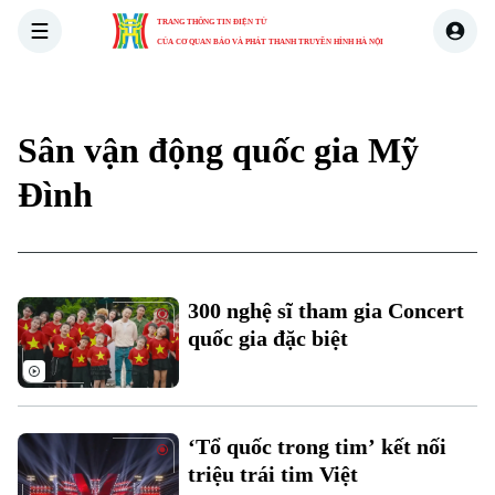
TRANG THÔNG TIN ĐIỆN TỬ
CỦA CƠ QUAN BÁO VÀ PHÁT THANH TRUYỀN HÌNH HÀ NỘI
THỜI SỰ
HÀ NỘI
THẾ GIỚI
KINH TẾ
NHÀ ĐẤT
Sân vận động quốc gia Mỹ
Đình
Xu hướng
300 nghệ sĩ tham gia Concert
quốc gia đặc biệt
‘Tổ quốc trong tim’ kết nối
triệu trái tim Việt