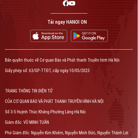
Tải ngay HANOI ON
Bản quyền thuộc về Cơ quan Báo và Phát thanh Truyền hình Hà Nội Giấy
phép số: Số 63/GP-TTDT, cấp ngày 10/05/2023
TRANG THÔNG TIN ĐIỆN TỬ
CỦA CƠ QUAN BÁO VÀ PHÁT THANH TRUYỀN HÌNH HÀ NỘI
Số 3-5 Huỳnh Thúc Kháng-Phường Láng-Hà Nội
Bản quyền thuộc về Cơ quan Báo và Phát thanh Truyền hình Hà Nội
Giám đốc: VŨ MINH TUẤN
Phó Giám đốc: Nguyễn Kim Khiêm, Nguyễn Minh Đức, Nguyễn Thành Lợi
Giấy phép số: 63/GP-TTĐT, cấp ngày 10/05/2023
TRANG THÔNG TIN ĐIỆN TỬ
CỦA CƠ QUAN BÁO VÀ PHÁT THANH TRUYỀN HÌNH HÀ NỘI
Số 3-5 Huỳnh Thúc Kháng-Phường Láng-Hà Nội
Giám đốc: VŨ MINH TUẤN
Phó Giám đốc: Nguyễn Kim Khiêm, Nguyễn Minh Đức, Nguyễn Thành Lợi