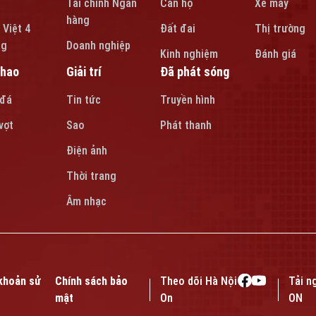
Tài chính Ngân
Căn hộ
Xe máy
hàng
 Việt 4
Đất đai
Thị trường
ng
Doanh nghiệp
Kinh nghiệm
Đánh giá
thao
Giải trí
Đã phát sóng
 đá
Tin tức
Truyền hình
vợt
Sao
Phát thanh
Điện ảnh
Thời trang
Âm nhạc
khoản sử
Chính sách bảo
Theo dõi Hà Nội
Tải n
mật
On
ON