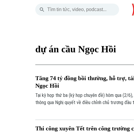
Thứ Bảy
THỜI SỰ
HÀ NỘI
THẾ GIỚI
08 Tháng 08, 2026
Hà Nội
Nhịp sống Hà Nộ
Tin tức
dự án cầu Ngọc Hồi
Chính trị
Người Hà Nội
Quân s
Xã hội
Khoảnh khắc Hà 
Hồ sơ
Tăng 74 tỷ đồng bồi thường, hỗ trợ, tá
An ninh trật tự
Ẩm thực
Người V
Ngọc Hồi
Tại kỳ họp thứ ba (kỳ họp chuyên đề) hôm qua (2/6)
Công nghệ
thông qua Nghị quyết về điều chỉnh chủ trương đầu 
Ngọc Hồi và đường dẫn hai đầu cầu.
Thi công xuyên Tết trên công trường 