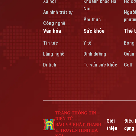
Xã hội
Khoảnh khắc Hà
Hồ sơ
Nội
An ninh trật tự
Người
Ẩm thực
phươ
Công nghệ
Văn hóa
Sức khỏe
Thể 
Tin tức
Y tế
Bóng
Làng nghề
Dinh dưỡng
Quần 
Di tích
Tư vấn sức khỏe
Golf
TRANG THÔNG TIN
ĐIỆN TỬ
Giới
Điều 
BÁO VÀ PHÁT THANH
thiệu
dụng
& TRUYỀN HÌNH HÀ