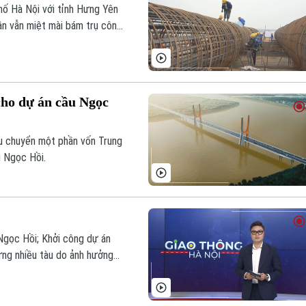
hố Hà Nội với tỉnh Hưng Yên
ân vẫn miệt mài bám trụ công
 những công trình hạ tầng
cho dự án cầu Ngọc
u chuyển một phần vốn Trung
u Ngọc Hồi.
Ngọc Hồi; Khởi công dự án
ừng nhiều tàu do ảnh hưởng
g đến 31/12/2025...