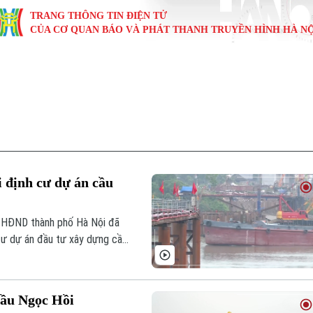
TRANG THÔNG TIN ĐIỆN TỬ
CỦA CƠ QUAN BÁO VÀ PHÁT THANH TRUYỀN HÌNH HÀ NỘ
KINH TẾ
NHÀ ĐẤT
TÀU VÀ XE
GIÁO DỤC
VĂN HÓA
SỨC KHỎ
i
Tin tức
Tin tức
Ô tô
Tin tức
Tin tức
Y tế
ự
Cafe sáng
Đầu tư
Tàu
Tuyển sinh
Làng nghề
Dinh dư
Nội
Tài chính Ngân hàng
Căn hộ
Xe máy
Hướng nghiệp
Di tích
Tư vấn 
i định cư dự án cầu
iệt 4 phương
Doanh nghiệp
Đất đai
Thị trường
, HĐND thành phố Hà Nội đã
Kinh nghiệm
Đánh giá
tư dự án đầu tư xây dựng cầu
cầu Ngọc Hồi