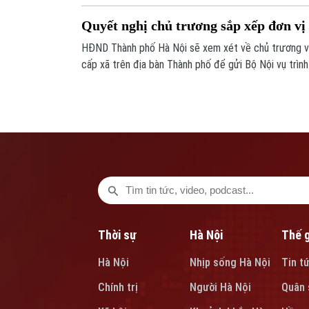
Quyết nghị chủ trương sắp xếp đơn vị
HĐND Thành phố Hà Nội sẽ xem xét về chủ trương vi
cấp xã trên địa bàn Thành phố để gửi Bộ Nội vụ trìn
quyết định. Đây là một trong 4 nhóm nội dung được 
đề HĐND thành phố sáng nay (29/4).
Thời sự
Hà Nội
Thế g
Hà Nội
Nhịp sống Hà Nội
Tin t
Chính trị
Người Hà Nội
Quân 