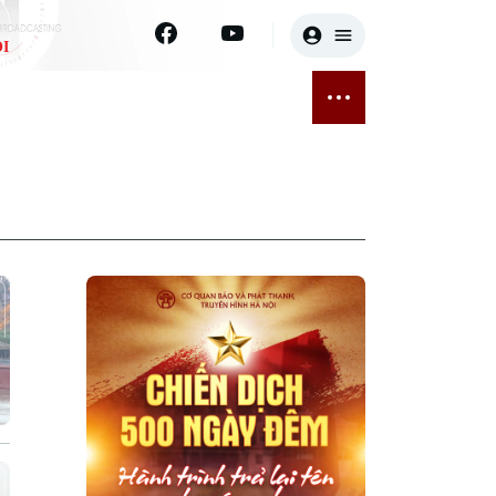
I
E
THỂ THAO
GIẢI TRÍ
ĐÃ PHÁT SÓNG
Bóng đá
Tin tức
ỡng
Quần vợt
Sao
sức khỏe
Golf
Điện ảnh
Thời trang
Âm nhạc