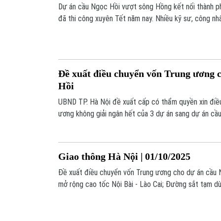
Dự án cầu Ngọc Hồi vượt sông Hồng kết nối thành p
đã thi công xuyên Tết năm nay. Nhiều kỹ sư, công nh
trường với quyết tâm đảm bảo tiến độ cho một trong
giao thông trọng điểm của khu vực phía Nam Thủ đô.
Đề xuất điều chuyển vốn Trung ương 
Hồi
UBND TP. Hà Nội đề xuất cấp có thẩm quyền xin điề
ương không giải ngân hết của 3 dự án sang dự án cầ
Giao thông Hà Nội | 01/10/2025
Đề xuất điều chuyển vốn Trung ương cho dự án cầu 
mở rộng cao tốc Nội Bài - Lào Cai; Đường sắt tạm d
của bão; Lùi thời hạn chuyển đổi tài khoản giao thôn