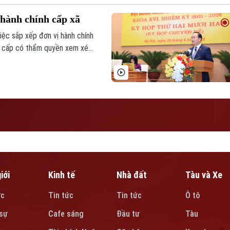
 hành chính cấp xã
ệc sắp xếp đơn vị hành chính
h cấp có thẩm quyền xem xét,
quyết nghị tại Kỳ họp chuyên
iới
Kinh tế
Nhà đất
Tàu và Xe
ức
Tin tức
Tin tức
Ô tô
sự
Cafe sáng
Đầu tư
Tàu