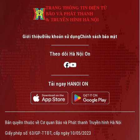
An ninh trật tự
Khoảnh khắc Hà Nội
TRANG THÔNG TIN ĐIỆN TỬ
Quân sự
Tin tức
Nhà đất
BÁO VÀ PHÁT THANH
Công nghệ
Ẩm thực
& TRUYỀN HÌNH HÀ NỘI
Hồ sơ
Cafe sáng
Tin tức
Tàu và Xe
Giới thiệu
Điều khoản sử dụng
Chính sách bảo mật
Người Việt 4 phương
Tài chính Ngân hàng
Đầu tư
Ô tô
Giáo dục
Theo dõi Hà Nội On
Doanh nghiệp
Căn hộ
Tàu
Tin tức
Văn hóa
Đất đai
Xe máy
Tuyển sinh
Tin tức
Tải ngay HANOI ON
Sức khỏe
Kinh nghiệm
Thị trường
Hướng nghiệp
Làng nghề
Y tế
Thể thao
Đánh giá
Di tích
Dinh dưỡng
Bóng đá
Giải trí
Bản quyền thuộc về Cơ quan Báo và Phát thanh Truyền hình Hà Nội
Tư vấn sức khỏe
Quần vợt
Giấy phép số: 63/GP-TTĐT, cấp ngày 10/05/2023
Tin tức
Đã phát sóng