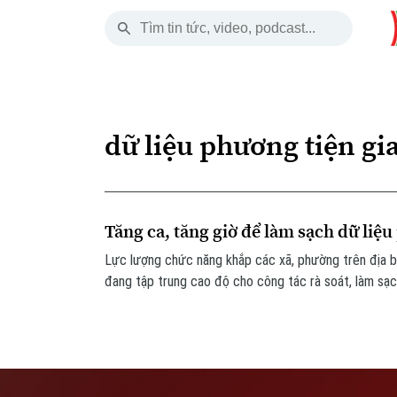
Thứ Bảy
THỜI SỰ
HÀ NỘI
THẾ GIỚI
08 Tháng 08, 2026
Hà Nội
Nhịp sống Hà Nộ
Tin tức
dữ liệu phương tiện gi
Chính trị
Người Hà Nội
Quân s
Xã hội
Khoảnh khắc Hà 
Hồ sơ
Tăng ca, tăng giờ để làm sạch dữ liệ
An ninh trật tự
Ẩm thực
Người V
Lực lượng chức năng khắp các xã, phường trên địa b
đang tập trung cao độ cho công tác rà soát, làm sạc
Công nghệ
thông, giấy phép lái xe.