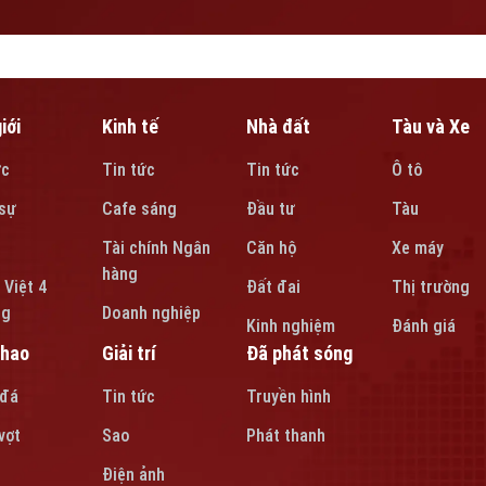
iới
Kinh tế
Nhà đất
Tàu và Xe
ức
Tin tức
Tin tức
Ô tô
sự
Cafe sáng
Đầu tư
Tàu
Tài chính Ngân
Căn hộ
Xe máy
hàng
 Việt 4
Đất đai
Thị trường
ng
Doanh nghiệp
Kinh nghiệm
Đánh giá
thao
Giải trí
Đã phát sóng
 đá
Tin tức
Truyền hình
vợt
Sao
Phát thanh
Điện ảnh