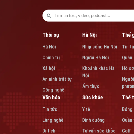
Thời sự
Hà Nội
Thế g
Hà Nội
Nhịp sống Hà Nội
Tin t
Chính trị
Người Hà Nội
Quân 
Xã hội
Khoảnh khắc Hà
Hồ sơ
Nội
An ninh trật tự
Người
Ẩm thực
phươ
Công nghệ
Văn hóa
Sức khỏe
Thể 
Tin tức
Y tế
Bóng
Làng nghề
Dinh dưỡng
Quần 
Di tích
Tư vấn sức khỏe
Golf