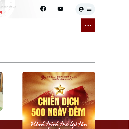
I
E
THỂ THAO
GIẢI TRÍ
ĐÃ PHÁT SÓNG
Bóng đá
Tin tức
ỡng
Quần vợt
Sao
sức khỏe
Golf
Điện ảnh
Thời trang
Âm nhạc