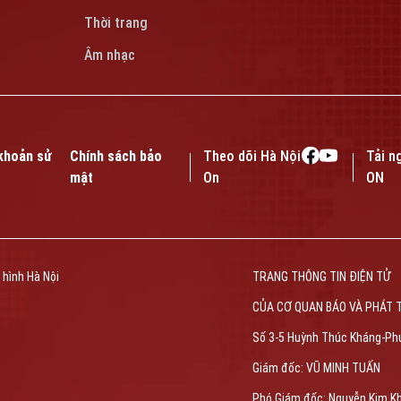
Thời trang
Âm nhạc
khoản sử
Chính sách bảo
Theo dõi Hà Nội
Tải n
mật
On
ON
 hình Hà Nội
TRANG THÔNG TIN ĐIỆN TỬ
CỦA CƠ QUAN BÁO VÀ PHÁT 
Số 3-5 Huỳnh Thúc Kháng-Ph
Giám đốc: VŨ MINH TUẤN
Phó Giám đốc: Nguyễn Kim K