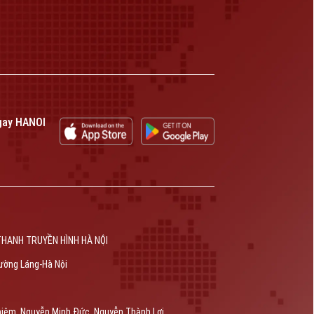
gay HANOI
THANH TRUYỀN HÌNH HÀ NỘI
ường Láng-Hà Nội
hiêm, Nguyễn Minh Đức, Nguyễn Thành Lợi