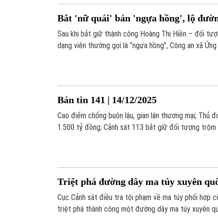
Bắt 'nữ quái' bán 'ngựa hồng', lộ đườ
Sau khi bắt giữ thành công Hoàng Thị Hiền – đối tư
dạng viên thường gọi là “ngựa hồng”, Công an xã Ứng
thêm ba đối tượng liên quan trong đường dây mua bá
túy.
Bản tin 141 | 14/12/2025
Cao điểm chống buôn lậu, gian lận thương mại; Thủ 
1.500 tỷ đồng; Cảnh sát 113 bắt giữ đối tượng trộm 
tin đáng chú ý trong Bản tin 141 hôm nay.
Triệt phá đường dây ma túy xuyên quốc
Cục Cảnh sát điều tra tội phạm về ma túy phối hợp 
triệt phá thành công một đường dây ma túy xuyên quố