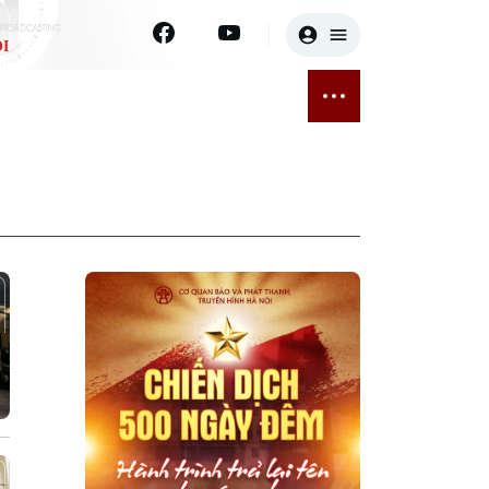
I
E
THỂ THAO
GIẢI TRÍ
ĐÃ PHÁT SÓNG
Bóng đá
Tin tức
ỡng
Quần vợt
Sao
sức khỏe
Golf
Điện ảnh
Thời trang
Âm nhạc