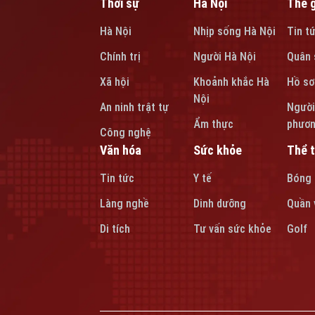
Thời sự
Hà Nội
Thế g
Hà Nội
Nhịp sống Hà Nội
Tin t
Chính trị
Người Hà Nội
Quân 
Xã hội
Khoảnh khắc Hà
Hồ sơ
Nội
An ninh trật tự
Người
Ẩm thực
phươ
Công nghệ
Văn hóa
Sức khỏe
Thể 
Tin tức
Y tế
Bóng
Làng nghề
Dinh dưỡng
Quần 
Di tích
Tư vấn sức khỏe
Golf