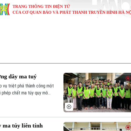
TRANG THÔNG TIN ĐIỆN TỬ
CỦA CƠ QUAN BÁO VÀ PHÁT THANH TRUYỀN HÌNH HÀ NỘ
KINH TẾ
NHÀ ĐẤT
TÀU VÀ XE
GIÁO DỤC
VĂN HÓA
SỨC KHỎ
i
Tin tức
Tin tức
Ô tô
Tin tức
Tin tức
Y tế
ự
Cafe sáng
Đầu tư
Tàu
Tuyển sinh
Làng nghề
Dinh dư
Nội
Tài chính Ngân hàng
Căn hộ
Xe máy
Hướng nghiệp
Di tích
Tư vấn 
ờng dây ma tuý
iệt 4 phương
Doanh nghiệp
Đất đai
Thị trường
 vụ triệt phá thành công một
i phép chất ma túy quy mô
Kinh nghiệm
Đánh giá
ong số 39 đối tượng bị khởi
 ma túy liên tỉnh