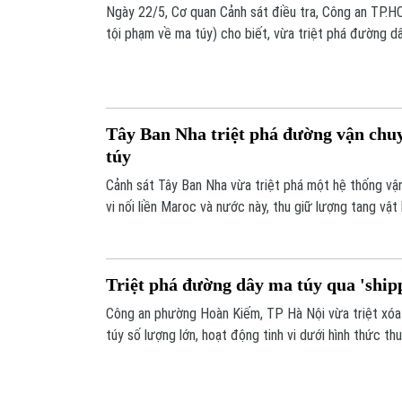
Ngày 22/5, Cơ quan Cảnh sát điều tra, Công an TP.H
tội phạm về ma túy) cho biết, vừa triệt phá đường dâ
đối tượng.
Tây Ban Nha triệt phá đường vận chu
túy
Cảnh sát Tây Ban Nha vừa triệt phá một hệ thống vậ
vi nối liền Maroc và nước này, thu giữ lượng tang vật
cần sa.
Triệt phá đường dây ma túy qua 'ship
Công an phường Hoàn Kiếm, TP Hà Nội vừa triệt xó
túy số lượng lớn, hoạt động tinh vi dưới hình thức thu
gần 5kg ma túy các loại.