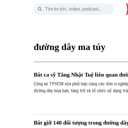
Thứ Sáu
THỜI SỰ
HÀ NỘI
THẾ GIỚI
07 Tháng 08, 2026
Hà Nội
Nhịp sống Hà Nộ
Tin tức
đường dây ma túy
Chính trị
Người Hà Nội
Quân s
Xã hội
Khoảnh khắc Hà 
Hồ sơ
Bắt ca sỹ Tăng Nhật Tuệ liên quan đư
An ninh trật tự
Ẩm thực
Người V
Công an TP.HCM vừa phối hợp cùng các đơn vị nghiệp
đường dây mua bán, tàng trữ và tổ chức sử dụng trá
Công nghệ
lớn tại các khách sạn, căn hộ cao cấp. Đáng chú ý, tr
tố, có cựu ca sĩ, nhạc sĩ Tăng Nhật Tuệ.
Bắt giữ 140 đối tượng trong đường dây