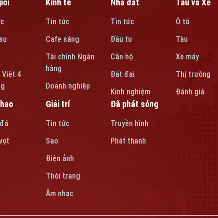
iới
Kinh tế
Nhà đất
Tàu và Xe
ức
Tin tức
Tin tức
Ô tô
sự
Cafe sáng
Đầu tư
Tàu
Tài chính Ngân
Căn hộ
Xe máy
hàng
 Việt 4
Đất đai
Thị trường
ng
Doanh nghiệp
Kinh nghiệm
Đánh giá
thao
Giải trí
Đã phát sóng
 đá
Tin tức
Truyền hình
vợt
Sao
Phát thanh
Điện ảnh
Thời trang
Âm nhạc