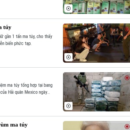
a túy
ữ gần 1 tấn ma túy, cho thấy
iễn biến phức tạp.
hiệm ma túy tổng hợp tại bang
ố của Hải quân Mexico ngày
trùm ma túy