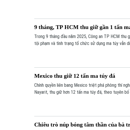
tượng và thu giữ số lượng tang vật đặc biệt lớn.
9 tháng, TP HCM thu giữ gần 1 tấn m
Trong 9 tháng đầu năm 2025, Công an TP HCM thu gi
tội phạm và tình trạng tổ chức sử dụng ma túy vẫn d
Mexico thu giữ 12 tấn ma túy đá
Chính quyền liên bang Mexico triệt phá phòng thí ng
Nayarit, thu giữ hơn 12 tấn ma túy đá, theo tuyên b
15/8.
Chiêu trò núp bóng tâm thần của bà 