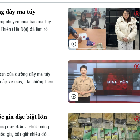
ng dây ma túy
ợng chuyên mua bán ma túy
 Thiên (Hà Nội) đã làm rõ
n, tàng trữ trái phép chất ma
đoạn của đường dây ma túy
cắp xe máy;... là những thông
 gia đặc biệt lớn
cùng các đơn vị chức năng
c gia, bắt giữ nhiều đối