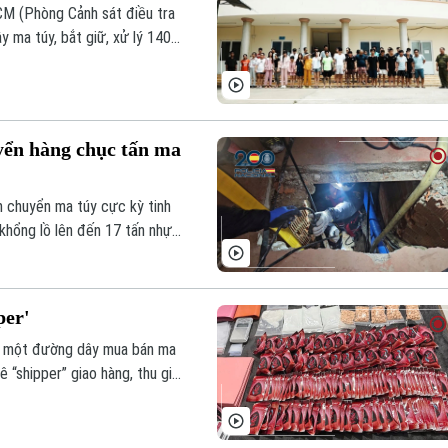
CM (Phòng Cảnh sát điều tra
y ma túy, bắt giữ, xử lý 140
yển hàng chục tấn ma
n chuyển ma túy cực kỳ tinh
 khổng lồ lên đến 17 tấn nhựa
per'
a một đường dây mua bán ma
ê “shipper” giao hàng, thu giữ